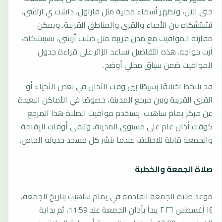
حتى الآن، وتظهر أسماء محلية مثل قاراول، داشت ي ارتشي،
تشيتشكاه بين الأحياء والقرى والمناطق القريبة، ويمكن
مقارنة المواقيت مع مدن قريبة مثل دشت أرشي، تشيتشكاه،
آرت خواجه. هذه التفاصيل تساعد الزائر على قراءة جدول
المواقيت ضمن سياق محلي أوضح.
قد تلاحظ اختلافًا بسيطًا بين وقت الأذان في بعض الأحياء أو
القرى القريبة وبين مرجع المدينة، خصوصًا في الأماكن البعيدة
عن مركز يمام ساهيب. يستخدم مواقيت الصلاة هذا المرجع
كوقت أذان عام على مستوى المدينة، وتبقى أوقات الإقامة
والجمعة قابلة للاختلاف عندما ينشر كل مسجد جدوله الخاص.
صلاة الجمعة والخطبة
موعد صلاة الجمعة القادمة في يمام ساهيب بتاريخ الجمعة،
١٤ أغسطس ٢٠٢٦ يبدأ بأذان الجمعة عند 11:59، ثم بداية