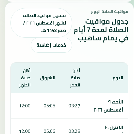
مواقيت الصلاة اليوم
تحميل مواعيد الصلاة
جدول مواقيت
لشهر أغسطس ٢٠٢٦ /
الصلاة لمدة 7 أيام
صفر 1448 هـ
في يمام ساهيب
خدمات إضافية
أذان
أذان
أذان
اليوم
صلاة
الشروق
صلاة
صلا
الفجر
الظهر
العص
يعرض هذا الجدول مواقيت الصلاة لمدة 7 أيام في يمام ساهيب، بما يشمل الفجر والشروق والظهر والعصر والمغرب والعشاء.
الأحد، ٩
:48
12:00
05:05
03:27
أغسطس ٢٠٢٦
الاثنين، ١٠
:47
12:00
05:06
03:28