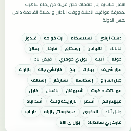
انتقل مباشرة إلى صفحات مدن قريبة من يمام ساهيب
لمعرفة مواقيت الصلاة ووقت الأذان والصلاة القادمة داخل
نفس الدولة.
دشت أرشي
تشيتشكاه
آرت خواجه
قندوز
خاناباد
تالوقان
روستاق
فارخار
بغلان
خولم
أيبك
بول ي خومري
فيض آباد
مزار شريف
بهارك
بلخ
قارتشي جاك
بازاراك
جبل السراج
إشكاشم
تشاركار
إستالف
مير باتشاه كوت
شيبيرغان
باغمان
كابل
ميهتار لام
أسمر
بازار يكه ولنگ
أسد آباد
جلال آباد
اندخوي
هوكوماتي ازراه
دارزاب
ماركاز ي سايداباد
بول ي الام