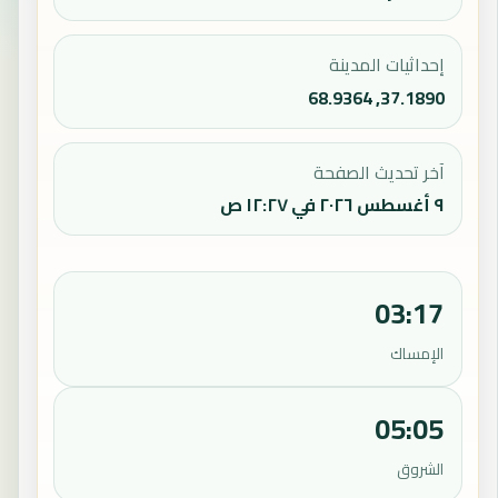
إحداثيات المدينة
37.1890, 68.9364
آخر تحديث الصفحة
٩ أغسطس ٢٠٢٦ في ١٢:٢٧ ص
03:17
الإمساك
05:05
الشروق