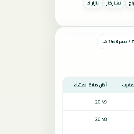
اج
تشاركار
بازاراك
لمغرب
أذان صلاة العشاء
20:49
20:48