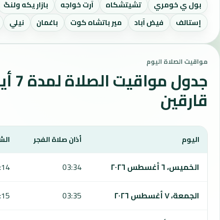
بول ي خومري
تشيتشكاه
آرت خواجه
بازار يكه ولنگ
إستالف
فيض آباد
مير باتشاه كوت
باغمان
نيلي
مواقيت الصلاة اليوم
جدول مواقي
قارقين
اليوم
أذان صلاة الفجر
الش
يعرض هذا الجدول مواقيت الصلاة لمدة 7 أيام في قارقين، بما يشمل الفجر والشروق والظهر والعصر والمغرب والعشاء.
الخميس، ٦ أغسطس ٢٠٢٦
03:34
:14
الجمعة، ٧ أغسطس ٢٠٢٦
03:35
:15