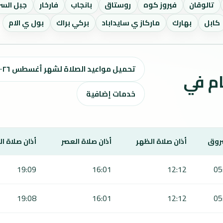
تالوقان
فيروز كوه
روستاق
بانجاب
فارخار
جبل السر
كابل
بهارك
ماركاز ي سايداباد
بركي براك
بول ي الام
تحميل مواعيد الصلاة لشهر أغسطس ٢٠٢٦ / صفر 1448 هـ
ت الصلاة لمدة 7 أيام في
خدمات إضافية
روق
أذان صلاة الظهر
أذان صلاة العصر
أذان صلاة ا
19:09
16:01
12:12
05
19:08
16:01
12:12
05