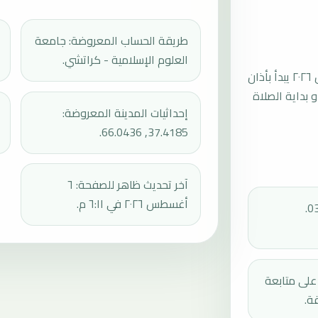
طريقة الحساب المعروضة: جامعة
العلوم الإسلامية - كراتشي.
موعد صلاة الجمعة القادمة في قارقين بتاريخ الجمعة، ٧ أغسطس ٢٠٢٦ يبدأ بأذان
ثم إقامة الجمعة أو بداية الصلاة
إحداثيات المدينة المعروضة:
37.4185, 66.0436.
آخر تحديث ظاهر للصفحة: ٦
أغسطس ٢٠٢٦ في ٦:١١ م.
دك على متابعة
ة.