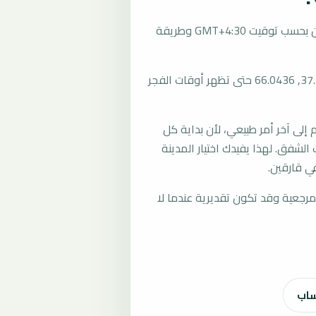
تُحسب مواقيت الصلاة في قارقين، أفغانستان بحسب توقيت GMT+4:30 وطريقة
المرجع العام للمدينة يستخدم إحداثيات 37.4185, 66.0436 حتى تظهر أوقات الفجر
لى آخر أمر طبيعي، لأن بداية كل
الشفق. لهذا يفيدك اختيار المدينة
ي قارقين.
رجعية وقد تكون تقديرية عندما لا
ساب