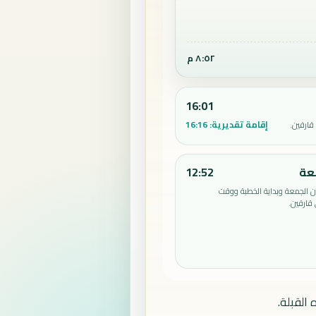
٨:٥٢ م
16:01
إقامة تقديرية:
16:16
قارقين.
عة
12:52
الجمعة وبداية الخطبة ووقت
قارقين.
القبلة.