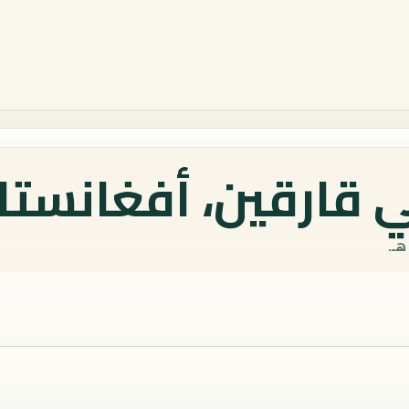
 قارقين، أفغانستان