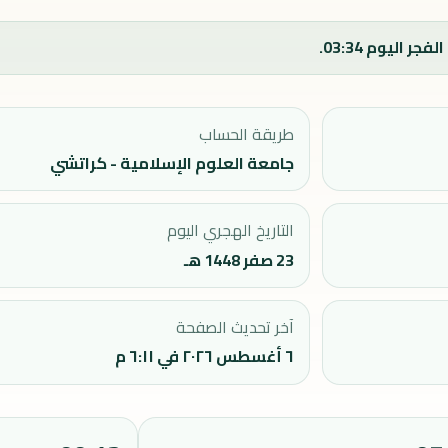
طريقة الحساب
جامعة العلوم الإسلامية - كراتشي
التاريخ الهجري اليوم
23 صفر 1448 هـ
آخر تحديث الصفحة
٦ أغسطس ٢٠٢٦ في ٦:١١ م