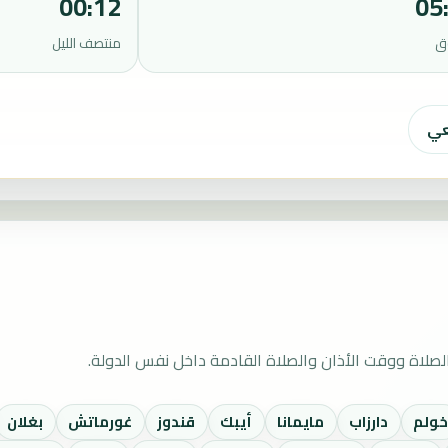
00:12
05
ق
منتصف الليل
عي
صلاة ووقت الأذان والصلاة القادمة داخل نفس الدولة.
ولم
دارزاب
مايمانا
أيبك
قندوز
غورماتش
بغلان