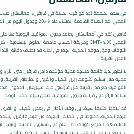
في هذه الصفحة تجد مواقيت الصلاة في قارقين، أفغانستان حسب 
المحلي، مع الصلاة القادمة العشاء عند 20:49 وجدول اليوم من الفجر إلى العشاء.
قارقين تقع في أفغانستان. يعتمد جدول المواقيت اليومية هنا على 
المحلي GMT+4:30 وطريقة الحساب جامعة العلوم الإسلامية 
الأوقات وفق موقع المدينة الجغرافي لذلك قد تختلف دقائق الأذان 
المدن القريبة.
لا تظهر لدينا قائمة مسجد محلية مؤكدة داخل قارقين حتى الآن، 
محلية مثل يسلام تشومجار بين الأحياء والقرى والمناطق القريبة، و
المواقيت مع مدن قريبة مثل قارتشي جاك، شيبيرغان، اندخوي. هذه 
تساعد الزائر على قراءة جدول المواقيت ضمن سياق محلي أوضح.
قد تلاحظ اختلافًا بسيطًا بين وقت الأذان في بعض الأحياء أو القرى ا
مرجع المدينة، خصوصًا في الأماكن البعيدة عن مركز قارقين. يستخ
الصلاة هذا المرجع كوقت أذان عام على مستوى المدينة، وتبقى أو
والجمعة قابلة للاختلاف عندما ينشر كل مسجد جدوله الخاص.