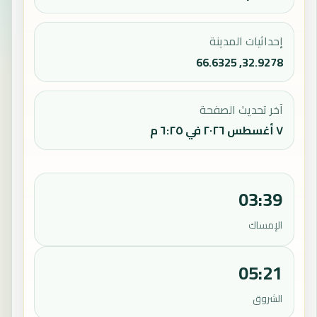
إحداثيات المدينة
32.9278, 66.6325
آخر تحديث الصفحة
٧ أغسطس ٢٠٢٦ في ٦:٢٥ م
03:39
الإمساك
05:21
الشروق