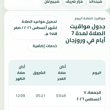
شينداند
مزار شريف
شيبيرغان
مواقيت الصلاة اليوم
تحميل مواعيد الصلاة
جدول مواقيت
لشهر أغسطس ٢٠٢٦ / صفر
الصلاة لمدة 7
1448 هـ
أيام في وروزجان
خدمات إضافية
أذان
أذان
أذان
اليوم
صلاة
الشروق
صلاة
صلا
الفجر
الظهر
العص
يعرض هذا الجدول مواقيت الصلاة لمدة 7 أيام في وروزجان، بما يشمل الفجر والشروق والظهر والعصر والمغرب والعشاء.
الجمعة، ٧
:51
12:09
05:21
03:49
أغسطس ٢٠٢٦