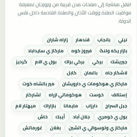
انتقل مباشرة إلى صفحات مدن قريبة من وروزجان لمعرفة
مواقيت الصلاة ووقت الأذان والصلاة القادمة داخل نفس
الدولة.
نيلي
بانجاب
قندهار
زاراه شاران
بازار يكه ولنگ
فيروز كوه
ماركاز ي سايداباد
جيريشك
بركي
بركي براك
بول ي الام
گرديز
لاشكار جاه
باغمان
كابل
ماركاز ي هوكومات ي دارويشان
مير باتشاه كوت
إستالف
خوست
هوكوماتي ازراه
تشاركار
جبل السراج
دارزاب
مايمانا
بازاراك
ميهتار لام
بول ي خومري
جلال آباد
أيبك
خاش
ماركاز ي ولوسوالي ي اتشين
بغلان
غورماتش