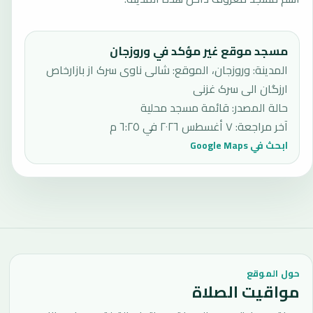
مسجد موقع غير مؤكد في وروزجان
المدينة: وروزجان، الموقع: شالی ناوی سرک از بازارخاص
ارزگان الی سرک غزنی
حالة المصدر
:
قائمة مسجد محلية
آخر مراجعة
:
٧ أغسطس ٢٠٢٦ في ٦:٢٥ م
ابحث في Google Maps
حول الموقع
مواقيت الصلاة