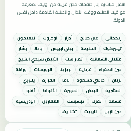
انتقل مباشرة إلى صفحات مدن قريبة من اوليف لمعرفة
مواقيت الصلاة ووقت الأذان والصلاة القادمة داخل نفس
الدولة.
ريججاني
عين صالح
أدرار
اوجروت
تيميمون
تينيركوك
المنيعة
بيني اببيس
ابادلا
بشار
متليلي الشعانبة
تمنراست
الأبيض سيدي الشيخ
عين الصفراء
غرداية
بريزينا
الرويسات
ورقلة
بريان
حاسي مسعود
ناما
القرارة
يلليزي
المشرية
البيض
الحجيرة
الأغواط
أفلو
مسعد
تقرت
تبسبست
المقارين
الإدريسية
عين الإبل
تايبيت
تشاريف