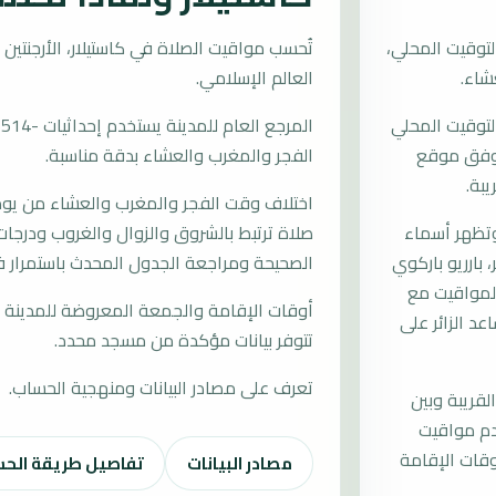
لتوقيت المحلي،
العالم الإسلامي.
التوقيت المحلي
ت وفق موقع
الفجر والمغرب والعشاء بدقة مناسبة.
يبة.
اختلاف وقت الفجر والمغرب والعشاء من يوم إ
وتظهر أسماء
صلاة ترتبط بالشروق والزوال والغروب ودرجات 
، بارريو باركوي
الصحيحة ومراجعة الجدول المحدث باستمرار في
المواقيت مع
أوقات الإقامة والجمعة المعروضة للمدينة م
د الزائر على
تتوفر بيانات مؤكدة من مسجد محدد.
تعرف على مصادر البيانات ومنهجية الحساب.
لقريبة وبين
خدم مواقيت
قات الإقامة
مصادر البيانات
تفاصيل طريقة الح