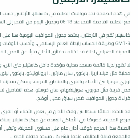
في هذه الصفحة تجد مواقيت الصلاة في كاستيلار، الأرجنتين حسب ا
مع الصلاة القادمة الفجر عند 06:18 وجدول اليوم من الفجر إلى العشاء.
كاستيلار تقع في الأرجنتين. يعتمد جدول المواقيت اليومية هنا على 
GMT-3 وطريقة الحساب رابطة العالم الإسلامي، وتُحسب الأوقا
المدينة الجغرافي لذلك قد تختلف دقائق الأذان قليلًا عن المدن القر
لا تظهر لدينا قائمة مسجد محلية مؤكدة داخل كاستيلار حتى الآن، 
محلية مثل فيللا اريزا، باركوي سان مارتين، ايروناوتيكو، باركوي ليلوير
لوز ي فويرزا بين الأحياء والقرى والمناطق القريبة، ويمكن مقارنة 
مدن قريبة مثل مورون، هورلينغهام، سان خوستو. هذه التفاصيل تساع
قراءة جدول المواقيت ضمن سياق محلي أوضح.
قد تلاحظ اختلافًا بسيطًا بين وقت الأذان في بعض الأحياء أو القرى ا
مرجع المدينة، خصوصًا في الأماكن البعيدة عن مركز كاستيلار. يست
الصلاة هذا المرجع كوقت أذان عام على مستوى المدينة، وتبقى أو
والجمعة قابلة للاختلاف عندما ينشر كل مسجد جدوله الخاص.