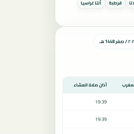
تا
قرطبة
ألتا غراسيا
لمغرب
أذان صلاة العشاء
19:39
19:39