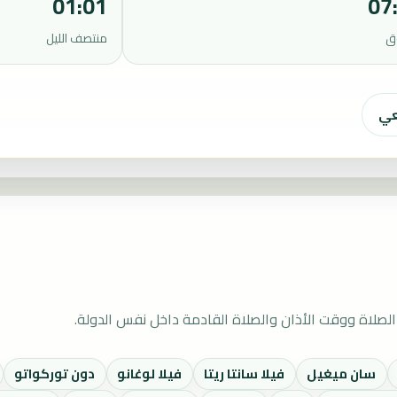
01:01
07
ق
منتصف الليل
عي
لصلاة ووقت الأذان والصلاة القادمة داخل نفس الدولة.
سان ميغيل
فيلا سانتا ريتا
فيلا لوغانو
دون توركواتو