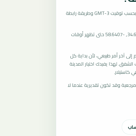
تُحسب مواقيت الصلاة في كاستيلار، الأرجنتين بحسب توقيت GMT-3 وطريقة رابطة
المرجع العام للمدينة يستخدم إحداثيات -34.6514, -58.6407 حتى تظهر أوقات
لى آخر أمر طبيعي، لأن بداية كل
الشفق. لهذا يفيدك اختيار المدينة
 كاستيلار.
رجعية وقد تكون تقديرية عندما لا
ساب