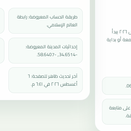
طريقة الحساب المعروضة: رابطة
العالم الإسلامي.
موعد صلاة الجمعة القادمة في كاستيلار بتاريخ الجمعة، ٧ أغسطس ٢٠٢٦ يبدأ
عند 13:10، ثم إقامة الجمعة أو بداية
إحداثيات المدينة المعروضة:
-34.6514, -58.6407.
آخر تحديث ظاهر للصفحة: ٦
أغسطس ٢٠٢٦ في ٦:٤١ م.
دك على متابعة
ة.