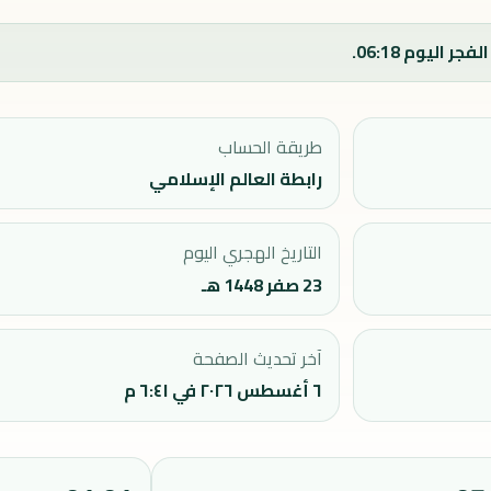
طريقة الحساب
رابطة العالم الإسلامي
التاريخ الهجري اليوم
23 صفر 1448 هـ
آخر تحديث الصفحة
٦ أغسطس ٢٠٢٦ في ٦:٤١ م