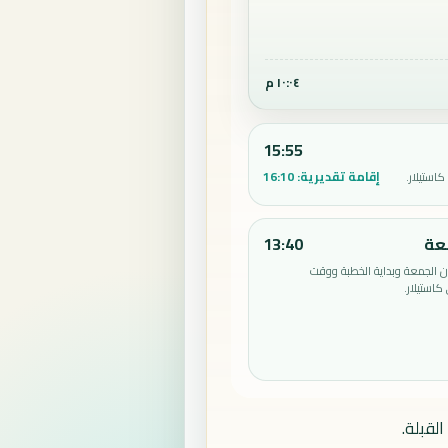
١٠:٠٤ م
15:55
إقامة تقديرية:
16:10
استيلار.
عة
13:40
الجمعة وبداية الخطبة ووقت
استيلار.
لقبلة.