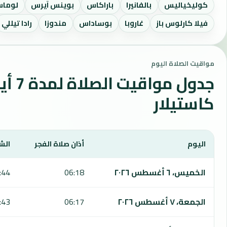
كوليخياليس
بالفانيرا
باراكاس
بوينس آيرس
لوماس
فيلا كارلوس باز
غاروبا
بوساداس
مندوزا
رادا تيللي
مواقيت الصلاة اليوم
جدول مواقي
كاستيلار
اليوم
أذان صلاة الفجر
الش
يعرض هذا الجدول مواقيت الصلاة لمدة 7 أيام في كاستيلار، بما يشمل الفجر والشروق والظهر والعصر والمغرب والعشاء.
الخميس، ٦ أغسطس ٢٠٢٦
06:18
:44
الجمعة، ٧ أغسطس ٢٠٢٦
06:17
:43