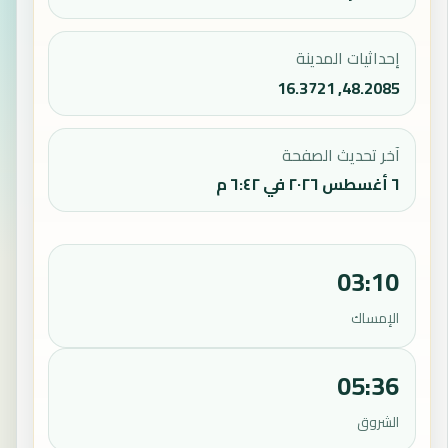
إحداثيات المدينة
48.2085, 16.3721
آخر تحديث الصفحة
٦ أغسطس ٢٠٢٦ في ٦:٤٢ م
03:10
الإمساك
05:36
الشروق