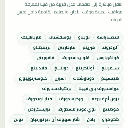
انتقل مباشرة إلى صفحات مدن قريبة من فيينا لمعرفة
مواقيت الصلاة ووقت الأذان والصلاة القادمة داخل نفس
الدولة.
لاندشتراسه
نويباو
يوسفشتات
مارياهيلف
ألزرغروند
فيرينغ
مارغاريتن
بريغيتناو
فونفهاوس
فلوريدسدورف
فافوريتن
سيمرينغ
أوتاكرينغ
دوبلينغ
مايدلينغ
هيتسينغ
دوناوشتات
آسبرن
كلوسترنويبورغ
غيراسدورف باي فيينا
برختولدسدورف
برون أم غبيرغه
بوركرسدورف
فينر نويدورف
مودلينغ
نوي غونترامسدورف
ترايسكيرخن
شتوكراو
بادن
شتراسهوف أن دير نوردبان
تولن