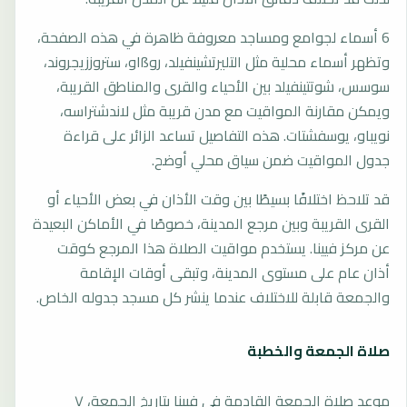
6 أسماء لجوامع ومساجد معروفة ظاهرة في هذه الصفحة،
وتظهر أسماء محلية مثل التليرتشينفيلد، روßاو، ستروززيجروند،
سوسس، شوتتينفيلد بين الأحياء والقرى والمناطق القريبة،
ويمكن مقارنة المواقيت مع مدن قريبة مثل لاندشتراسه،
نويباو، يوسفشتات. هذه التفاصيل تساعد الزائر على قراءة
جدول المواقيت ضمن سياق محلي أوضح.
قد تلاحظ اختلافًا بسيطًا بين وقت الأذان في بعض الأحياء أو
القرى القريبة وبين مرجع المدينة، خصوصًا في الأماكن البعيدة
عن مركز فيينا. يستخدم مواقيت الصلاة هذا المرجع كوقت
أذان عام على مستوى المدينة، وتبقى أوقات الإقامة
والجمعة قابلة للاختلاف عندما ينشر كل مسجد جدوله الخاص.
صلاة الجمعة والخطبة
موعد صلاة الجمعة القادمة في فيينا بتاريخ الجمعة، ٧