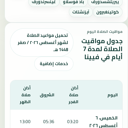
يبريتشسدورف
باد فوسلاو
غينسرندورف
كوتينغبرون
آيزنشتات
مواقيت الصلاة اليوم
تحميل مواعيد الصلاة
جدول مواقيت
لشهر أغسطس ٢٠٢٦ / صفر
الصلاة لمدة 7
1448 هـ
أيام في فيينا
خدمات إضافية
أذان
أذان
أذان
اليوم
صلاة
الشروق
صلاة
صلاة
الفجر
الظهر
العص
يعرض هذا الجدول مواقيت الصلاة لمدة 7 أيام في فيينا، بما يشمل الفجر والشروق والظهر والعصر والمغرب والعشاء.
الخميس، ٦
7:03
13:00
05:36
03:20
أغسطس ٢٠٢٦