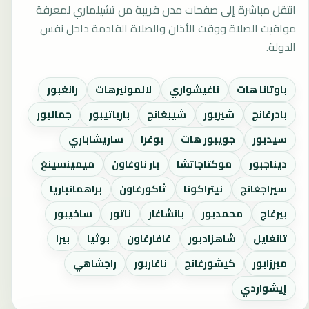
انتقل مباشرة إلى صفحات مدن قريبة من تشيلماري لمعرفة
مواقيت الصلاة ووقت الأذان والصلاة القادمة داخل نفس
الدولة.
باوتانا هات
ناغيشواري
لالمونيرهات
رانغبور
بادرغانج
شيربور
شيبغانج
بارباتيبور
جمالبور
سيدبور
جويبور هات
بوغرا
ساريشاباري
ديناجبور
موكتاجاتشا
بار ناوغاون
ميمينسينغ
سيراجغانج
نيتراكونا
ثاكورغاون
براهمانباريا
بيرغاج
محمدبور
بانشاغار
ناتور
ساخيبور
تانغايل
شاهزادبور
غافارغاون
بوثيا
بيرا
ميرزابور
كيشورغانج
ناغاربور
راجشاهي
إيشواردي