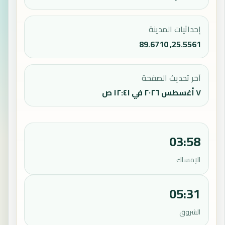
إحداثيات المدينة
25.5561, 89.6710
آخر تحديث الصفحة
٧ أغسطس ٢٠٢٦ في ١٢:٤١ ص
03:58
الإمساك
05:31
الشروق