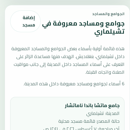
الجوامع والمساجد
إضافة
جوامع ومساجد معروفة في
مسجد
تشيلماري
هذه قائمة أولية بأسماء بعض الجوامع والمساجد المعروفة
داخل تشيلماري، بنغلاديش. الهدف منها مساعدة الزائر على
التعرف على أسماء المساجد داخل المدينة إلى جانب مواقيت
الصلاة واتجاه القبلة.
6 أسماء لجوامع ومساجد معروفة داخل هذه المدينة.
جامع ماتشا باندا ناماتشار
المدينة: تشيلماري
حالة المصدر
:
قائمة مسجد محلية
آخر مراجعة
:
٧ أغسطس ٢٠٢٦ في ١٢:٤١ ص