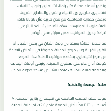
وتظهر أسماء محلية مثل رامنا، تشيلماري ونيون، ثاناهات،
تشانديبور، هاريبور بين الأحياء والقرى والمناطق القريبة،
ويمكن مقارنة المواقيت مع مدن قريبة مثل باوتانا هات،
ناغيشواري، لالمونيرهات. هذه التفاصيل تساعد الزائر على
قراءة جدول المواقيت ضمن سياق محلي أوضح.
قد تلاحظ اختلافًا بسيطًا بين وقت الأذان في بعض الأحياء أو
القرى القريبة وبين مرجع المدينة، خصوصًا في الأماكن البعيدة
عن مركز تشيلماري. يستخدم مواقيت الصلاة هذا المرجع
كوقت أذان عام على مستوى المدينة، وتبقى أوقات الإقامة
والجمعة قابلة للاختلاف عندما ينشر كل مسجد جدوله الخاص.
صلاة الجمعة والخطبة
موعد صلاة الجمعة القادمة في تشيلماري بتاريخ الجمعة، ٧
أغسطس ٢٠٢٦ يبدأ بأذان الجمعة عند 12:07، ثم بداية الخطبة