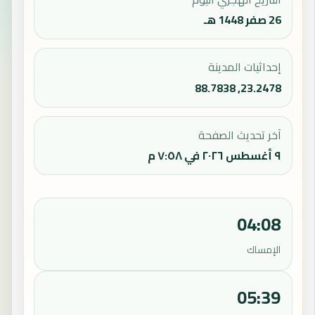
26 صفر 1448 هـ
إحداثيات المدينة
23.2478, 88.7838
آخر تحديث الصفحة
٩ أغسطس ٢٠٢٦ في ٧:٥٨ م
04:08
الإمساك
05:39