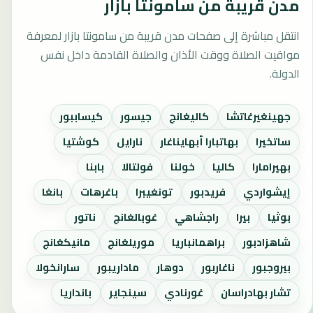
مدن قريبة من سامونتا بازار
انتقل مباشرة إلى صفحات مدن قريبة من سامونتا بازار لمعرفة
مواقيت الصلاة ووقت الأذان والصلاة القادمة داخل نفس
الدولة.
جهينغيرغاتشا
كاليغانج
جيسور
كيساببور
ساتخيرا
بهاتبارا أبهايناغار
نارايل
كوشتيا
بهيرامارا
كاليا
خولنا
فولتالا
بابنا
إيشواردي
فريدبور
تونغيبرا
باغرهات
بانغا
بوثيا
بيرا
راجشاهي
غوبالغانج
ناتور
شاهزادبور
براهمانباريا
موريلغانج
مانيكغانج
بيروجبور
ناغاربور
دوهار
ماداريبور
سارانخولا
تشار بهادراسان
غورنادي
سينجاير
بانداريا