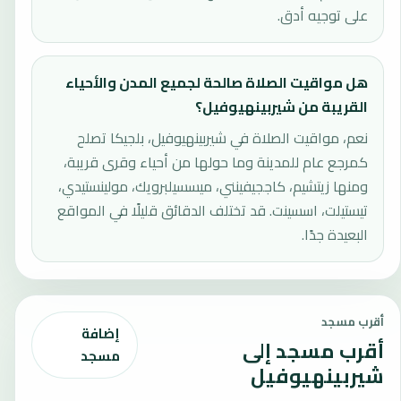
على توجيه أدق.
هل مواقيت الصلاة صالحة لجميع المدن والأحياء
القريبة من شيربينهيوفيل؟
نعم، مواقيت الصلاة في شيربينهيوفيل، بلجيكا تصلح
كمرجع عام للمدينة وما حولها من أحياء وقرى قريبة،
ومنها زيتشيم، كاججيفينني، ميسسيلبرويك، مولينستيدي،
تيستيلت، اسسينت. قد تختلف الدقائق قليلًا في المواقع
البعيدة جدًا.
أقرب مسجد
إضافة
أقرب مسجد إلى
مسجد
شيربينهيوفيل