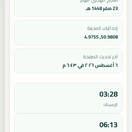
23 صفر 1448 هـ
إحداثيات المدينة
50.9808, 4.9755
آخر تحديث الصفحة
٦ أغسطس ٢٠٢٦ في ٦:٤٣ م
03:28
الإمساك
06:13