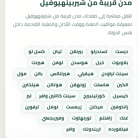
مدن قريبة من شيربينهيوفيل
انتقل مباشرة إلى صفحات مدن قريبة من شيربينهيوفيل
لمعرفة مواقيت الصلاة ووقت الأذان والصلاة القادمة داخل
نفس الدولة.
ديست
تسندرلو
بيرنغن
تينن
كسل لو
بلاوبوت
خيل
هوسدن
لوفن
هيرنت
سينت تراودن
هيفرلي
هيرنتالس
بالن
مول
الكين
هاسلت
زونهفن
هوتالن
هيلخترن
كيسيل
كورتينبيرج
سينت كاتلين وافِر
لير
زانذوفين
ميخلن
زيمست
لومل
ترفورن
غنك
زافنتم
تورنهاوت
وفيريجسي
فيلفورده
اريندونك
وافر