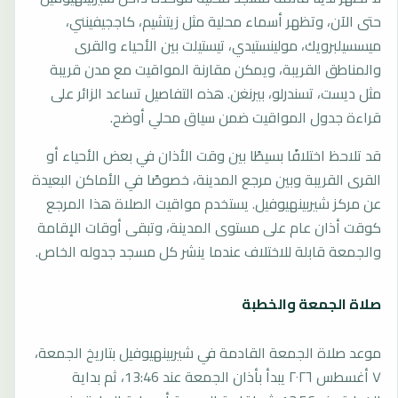
حتى الآن، وتظهر أسماء محلية مثل زيتشيم، كاججيفينني،
ميسسيلبرويك، مولينستيدي، تيستيلت بين الأحياء والقرى
والمناطق القريبة، ويمكن مقارنة المواقيت مع مدن قريبة
مثل ديست، تسندرلو، بيرنغن. هذه التفاصيل تساعد الزائر على
قراءة جدول المواقيت ضمن سياق محلي أوضح.
قد تلاحظ اختلافًا بسيطًا بين وقت الأذان في بعض الأحياء أو
القرى القريبة وبين مرجع المدينة، خصوصًا في الأماكن البعيدة
عن مركز شيربينهيوفيل. يستخدم مواقيت الصلاة هذا المرجع
كوقت أذان عام على مستوى المدينة، وتبقى أوقات الإقامة
والجمعة قابلة للاختلاف عندما ينشر كل مسجد جدوله الخاص.
صلاة الجمعة والخطبة
موعد صلاة الجمعة القادمة في شيربينهيوفيل بتاريخ الجمعة،
٧ أغسطس ٢٠٢٦ يبدأ بأذان الجمعة عند 13:46، ثم بداية