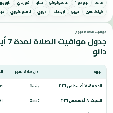
مانغا
نيوكو 1
نيانغولوكو
سابا
غورسي
باروجو
كينكانسي
جيبو
اريبيندا
دوري
نامبونكوري
ديا
مواقيت الصلاة اليوم
جدول مواقي
دانو
اليوم
أذان صلاة الفجر
ال
يعرض هذا الجدول مواقيت الصلاة لمدة 7 أيام في دانو، بما يشمل الفجر والشروق والظهر والعصر والمغرب والعشاء.
الجمعة، ٧ أغسطس ٢٠٢٦
04:47
01
السبت، ٨ أغسطس ٢٠٢٦
04:47
01