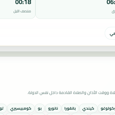
00:18
06
ق
منتصف الليل
عي
اة ووقت الأذان والصلاة القادمة داخل نفس الدولة.
كولوغو
كيندي
بانفورا
نانورو
بو
كومبيسيري
تو