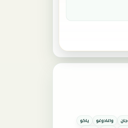
جان
واغادوغو
ياكو