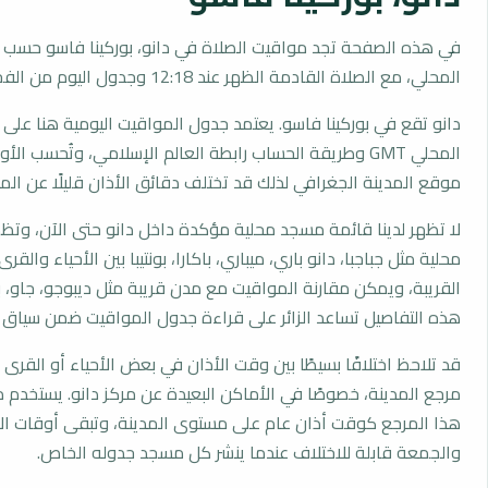
في هذه الصفحة تجد مواقيت الصلاة في دانو، بوركينا فاسو حسب ا
المحلي، مع الصلاة القادمة الظهر عند 12:18 وجدول اليوم من الفجر إلى العشاء.
دانو تقع في بوركينا فاسو. يعتمد جدول المواقيت اليومية هنا على 
المحلي GMT وطريقة الحساب رابطة العالم الإسلامي، وتُحسب ا
موقع المدينة الجغرافي لذلك قد تختلف دقائق الأذان قليلًا عن المد
لا تظهر لدينا قائمة مسجد محلية مؤكدة داخل دانو حتى الآن، وتظ
محلية مثل جباجبا، دانو باري، ميباري، باكارا، بونتيبا بين الأحياء والق
القريبة، ويمكن مقارنة المواقيت مع مدن قريبة مثل ديبوجو، جاو، ب
هذه التفاصيل تساعد الزائر على قراءة جدول المواقيت ضمن سياق
قد تلاحظ اختلافًا بسيطًا بين وقت الأذان في بعض الأحياء أو القرى ا
مرجع المدينة، خصوصًا في الأماكن البعيدة عن مركز دانو. يستخدم 
هذا المرجع كوقت أذان عام على مستوى المدينة، وتبقى أوقات ال
والجمعة قابلة للاختلاف عندما ينشر كل مسجد جدوله الخاص.