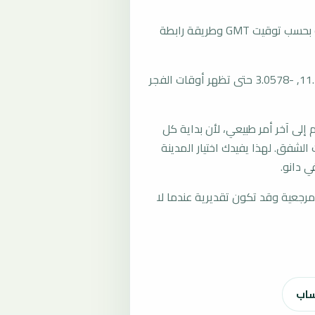
تُحسب مواقيت الصلاة في دانو، بوركينا فاسو بحسب توقيت GMT وطريقة رابطة
المرجع العام للمدينة يستخدم إحداثيات 11.1464, -3.0578 حتى تظهر أوقات الفجر
لى آخر أمر طبيعي، لأن بداية كل
الشفق. لهذا يفيدك اختيار المدينة
 دانو.
رجعية وقد تكون تقديرية عندما لا
ساب