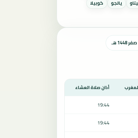
يتاو
يالجو
كوبيلا
المغرب
أذان صلاة العشاء
19:44
19:44