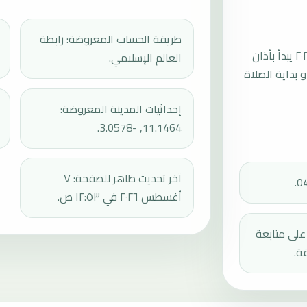
طريقة الحساب المعروضة: رابطة
موعد صلاة الجمعة القادمة في دانو بتاريخ الجمعة، ٧ أغسطس ٢٠٢٦ يبدأ بأذان
العالم الإسلامي.
ثم إقامة الجمعة أو بداية الصلاة
إحداثيات المدينة المعروضة:
11.1464, -3.0578.
آخر تحديث ظاهر للصفحة: ٧
أغسطس ٢٠٢٦ في ١٢:٥٣ ص.
دك على متابعة
ة.