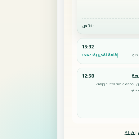
٦:١٠ ص
15:32
إقامة تقديرية:
15:47
انو.
عة
12:58
الجمعة وبداية الخطبة ووقت
دانو.
القبلة.