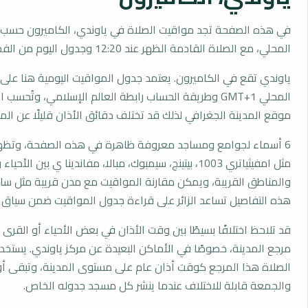
في هذه الصفحة تجد مواقيت الصلاة في ياوندي، الكاميرون حسب 
المحلي، مع الصلاة القادمة الظهر عند 12:20 وجدول اليوم من الفجر إلى العشاء.
ياوندي تقع في الكاميرون. يعتمد جدول المواقيت اليومية هنا على 
المحلي GMT+1 وطريقة الحساب رابطة العالم الإسلامي، وتُحس
موقع المدينة الجغرافي لذلك قد تختلف دقائق الأذان قليلًا عن المد
6 أسماء لجوامع ومساجد معروفة ظاهرة في هذه الصفحة، وتظهر
مثل امفيثياتري 1003، بيتينج، سيمبوك، مبالا، مفاندينا ي بين الأحي
والمناطق القريبة، ويمكن مقارنة المواقيت مع مدن قريبة مثل سا، با
هذه التفاصيل تساعد الزائر على قراءة جدول المواقيت ضمن سياق
قد تلاحظ اختلافًا بسيطًا بين وقت الأذان في بعض الأحياء أو القرى ا
مرجع المدينة، خصوصًا في الأماكن البعيدة عن مركز ياوندي. يستخ
الصلاة هذا المرجع كوقت أذان عام على مستوى المدينة، وتبقى أو
والجمعة قابلة للاختلاف عندما ينشر كل مسجد جدوله الخاص.