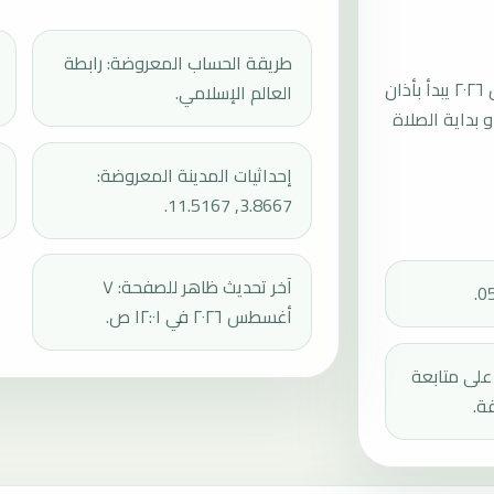
طريقة الحساب المعروضة: رابطة
موعد صلاة الجمعة القادمة في ياوندي بتاريخ الجمعة، ٧ أغسطس ٢٠٢٦ يبدأ بأذان
العالم الإسلامي.
ثم إقامة الجمعة أو بداية الصلاة
إحداثيات المدينة المعروضة:
3.8667, 11.5167.
آخر تحديث ظاهر للصفحة: ٧
أغسطس ٢٠٢٦ في ١٢:٠١ ص.
دك على متابعة
ة.