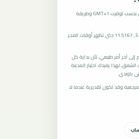
تُحسب مواقيت الصلاة في ياوندي، الكاميرون بحسب توقيت GMT+1 وطريقة
المرجع العام للمدينة يستخدم إحداثيات 3.8667, 11.5167 حتى تظهر أوقات الفجر
لى آخر أمر طبيعي، لأن بداية كل
الشفق. لهذا يفيدك اختيار المدينة
ي ياوندي.
رجعية وقد تكون تقديرية عندما لا
ساب