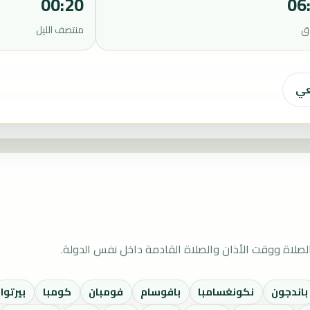
00:20
06
ق
منتصف الليل
عي
صلاة ووقت الأذان والصلاة القادمة داخل نفس الدولة.
باندجون
نكونغسامبا
بافوسام
فومبان
كومبا
بيرتوا