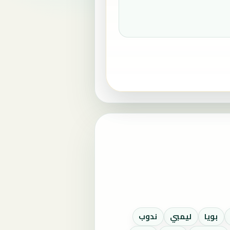
بويا
ليمبي
ندوب