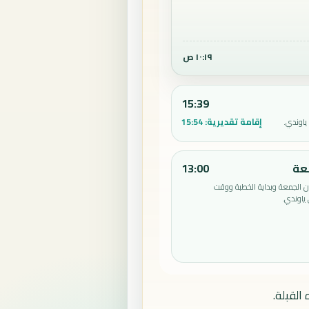
١٠:١٩ ص
15:39
إقامة تقديرية:
15:54
ياوندي.
عة
13:00
الجمعة وبداية الخطبة ووقت
ياوندي.
القبلة.