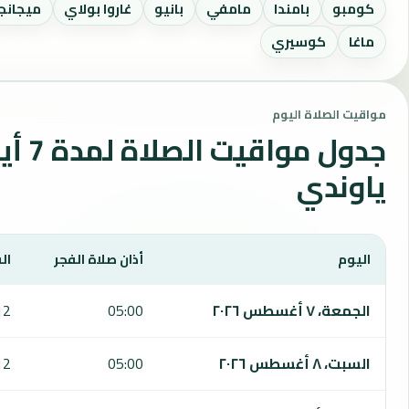
كومبو
بامندا
مامفي
بانيو
غاروا بولاي
ميجانجا
ماغا
كوسيري
مواقيت الصلاة اليوم
جدول مواقي
ياوندي
اليوم
أذان صلاة الفجر
ال
يعرض هذا الجدول مواقيت الصلاة لمدة 7 أيام في ياوندي، بما يشمل الفجر والشروق والظهر والعصر والمغرب والعشاء.
الجمعة، ٧ أغسطس ٢٠٢٦
05:00
12
السبت، ٨ أغسطس ٢٠٢٦
05:00
12