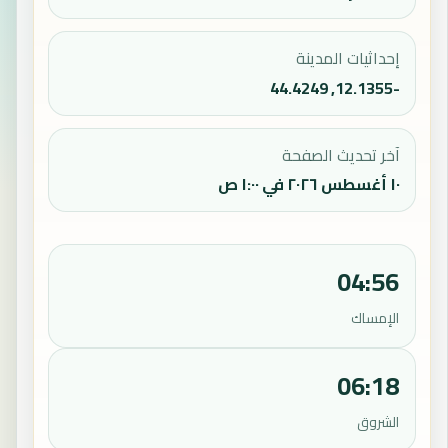
إحداثيات المدينة
-12.1355, 44.4249
آخر تحديث الصفحة
١٠ أغسطس ٢٠٢٦ في ١:٠٠ ص
04:56
الإمساك
06:18
الشروق