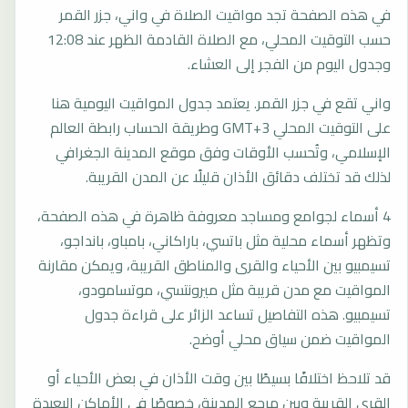
في هذه الصفحة تجد مواقيت الصلاة في واني، جزر القمر
حسب التوقيت المحلي، مع الصلاة القادمة الظهر عند 12:08
وجدول اليوم من الفجر إلى العشاء.
واني تقع في جزر القمر. يعتمد جدول المواقيت اليومية هنا
على التوقيت المحلي GMT+3 وطريقة الحساب رابطة العالم
الإسلامي، وتُحسب الأوقات وفق موقع المدينة الجغرافي
لذلك قد تختلف دقائق الأذان قليلًا عن المدن القريبة.
4 أسماء لجوامع ومساجد معروفة ظاهرة في هذه الصفحة،
وتظهر أسماء محلية مثل باتسي، باراكاني، بامباو، بانداجو،
تسيمبيو بين الأحياء والقرى والمناطق القريبة، ويمكن مقارنة
المواقيت مع مدن قريبة مثل ميرونتسي، موتسامودو،
تسيمبيو. هذه التفاصيل تساعد الزائر على قراءة جدول
المواقيت ضمن سياق محلي أوضح.
قد تلاحظ اختلافًا بسيطًا بين وقت الأذان في بعض الأحياء أو
القرى القريبة وبين مرجع المدينة، خصوصًا في الأماكن البعيدة