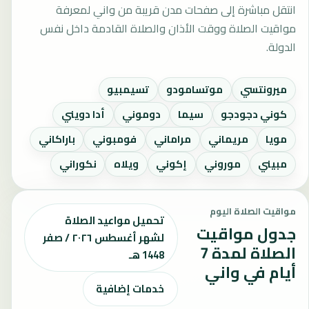
انتقل مباشرة إلى صفحات مدن قريبة من واني لمعرفة
مواقيت الصلاة ووقت الأذان والصلاة القادمة داخل نفس
الدولة.
ميرونتسي
موتسامودو
تسيمبيو
كوني دجودجو
سيما
دوموني
أدا دويني
مويا
مريماني
مراماني
فومبوني
باراكاني
مبيني
موروني
إكوني
ويلاه
نكوراني
مواقيت الصلاة اليوم
تحميل مواعيد الصلاة
جدول مواقيت
لشهر أغسطس ٢٠٢٦ / صفر
الصلاة لمدة 7
1448 هـ
أيام في واني
خدمات إضافية