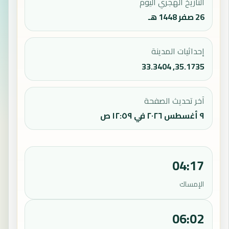
التاريخ الهجري اليوم
26 صفر 1448 هـ
إحداثيات المدينة
35.1735, 33.3404
آخر تحديث الصفحة
٩ أغسطس ٢٠٢٦ في ١٢:٥٩ ص
04:17
الإمساك
06:02