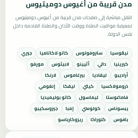
مدن قريبة من أغيوس دوميتيوس
انتقل مباشرة إلى صفحات مدن قريبة من أغيوس دوميتيوس
لمعرفة مواقيت الصلاة ووقت الأذان والصلاة القادمة داخل
نفس الدولة.
نيقوسيا
ستروفولوس
كاتو لاكاتاميا
جيري
كيرينيا
دالي
أثيينو
لابيثوس
مورفو
أراديبو
ليفاديا
بيرغاموس
لارنكا
ذرومولاكسيا
كيتي
ليفكا
إنغومي
فاماغوستا
ليماسول
كاتو بوليميديا
يبسوناس
كولوسي
إمبا
جيروسكيبو
بافوس
كلوراكا
ريزوكارباسو