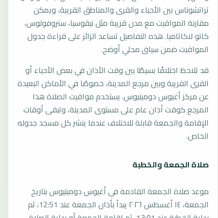
تراتشوناس بين الأحياء والقرى والمناطق القريبة، ويمكن
مقارنة المواقيت مع مدن قريبة مثل نيقوسيا، ستروفولوس،
كاتو لاكاتاميا. هذه التفاصيل تساعد الزائر على قراءة جدول
المواقيت ضمن سياق محلي أوضح.
قد تلاحظ اختلافًا بسيطًا بين وقت الأذان في بعض الأحياء أو
القرى القريبة وبين مرجع المدينة، خصوصًا في الأماكن البعيدة
عن مركز أغيوس دوميتيوس. يستخدم مواقيت الصلاة هذا
المرجع كوقت أذان عام على مستوى المدينة، وتبقى أوقات
الإقامة والجمعة قابلة للاختلاف عندما ينشر كل مسجد جدوله
الخاص.
صلاة الجمعة والخطبة
موعد صلاة الجمعة القادمة في أغيوس دوميتيوس بتاريخ
الجمعة، ١٤ أغسطس ٢٠٢٦ يبدأ بأذان الجمعة عند 12:51، ثم
بداية الخطبة عند 13:01، ثم إقامة الجمعة أو بداية الصلاة