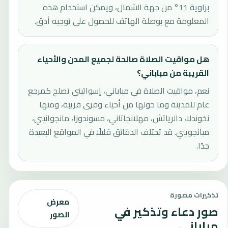
بزاوية 11° من جهة الشمال، ويمكن استخدام هذه
المعلومة مع بوصلة الهاتف للحصول على توجيه أدق.
هل مواقيت الصلاة صالحة لجميع المدن والأحياء
القريبة من مباباني؟
نعم، مواقيت الصلاة في مباباني، إسواتيني تصلح كمرجع
عام للمدينة وما حولها من أحياء وقرى قريبة، ومنها
نخوندلا، دالرياتش، مهلانجاتاني، مسوندوزا، مانجوانيني،
مبانجويني. قد تختلف الدقائق قليلًا في المواقع البعيدة
جدًا.
تذكيرات مصورة
معرض
صور دعاء وتذكير في
الصور
مباباني