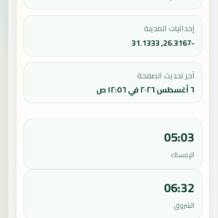
إحداثيات المدينة
-26.3167, 31.1333
آخر تحديث الصفحة
٦ أغسطس ٢٠٢٦ في ١٢:٥٦ ص
05:03
الإمساك
06:32
الشروق