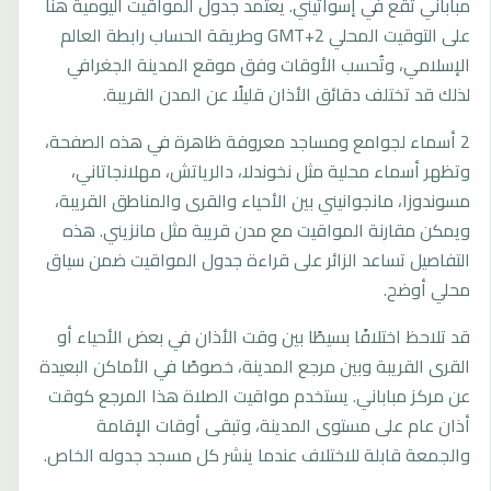
مباباني تقع في إسواتيني. يعتمد جدول المواقيت اليومية هنا
على التوقيت المحلي GMT+2 وطريقة الحساب رابطة العالم
الإسلامي، وتُحسب الأوقات وفق موقع المدينة الجغرافي
لذلك قد تختلف دقائق الأذان قليلًا عن المدن القريبة.
2 أسماء لجوامع ومساجد معروفة ظاهرة في هذه الصفحة،
وتظهر أسماء محلية مثل نخوندلا، دالرياتش، مهلانجاتاني،
مسوندوزا، مانجوانيني بين الأحياء والقرى والمناطق القريبة،
ويمكن مقارنة المواقيت مع مدن قريبة مثل مانزيني. هذه
التفاصيل تساعد الزائر على قراءة جدول المواقيت ضمن سياق
محلي أوضح.
قد تلاحظ اختلافًا بسيطًا بين وقت الأذان في بعض الأحياء أو
القرى القريبة وبين مرجع المدينة، خصوصًا في الأماكن البعيدة
عن مركز مباباني. يستخدم مواقيت الصلاة هذا المرجع كوقت
أذان عام على مستوى المدينة، وتبقى أوقات الإقامة
والجمعة قابلة للاختلاف عندما ينشر كل مسجد جدوله الخاص.