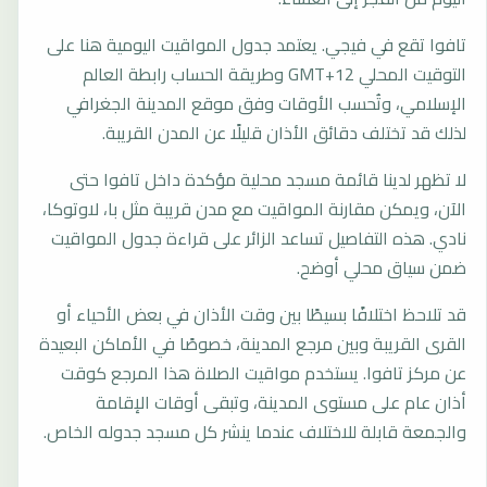
تافوا تقع في فيجي. يعتمد جدول المواقيت اليومية هنا على
التوقيت المحلي GMT+12 وطريقة الحساب رابطة العالم
الإسلامي، وتُحسب الأوقات وفق موقع المدينة الجغرافي
لذلك قد تختلف دقائق الأذان قليلًا عن المدن القريبة.
لا تظهر لدينا قائمة مسجد محلية مؤكدة داخل تافوا حتى
الآن، ويمكن مقارنة المواقيت مع مدن قريبة مثل با، لاوتوكا،
نادي. هذه التفاصيل تساعد الزائر على قراءة جدول المواقيت
ضمن سياق محلي أوضح.
قد تلاحظ اختلافًا بسيطًا بين وقت الأذان في بعض الأحياء أو
القرى القريبة وبين مرجع المدينة، خصوصًا في الأماكن البعيدة
عن مركز تافوا. يستخدم مواقيت الصلاة هذا المرجع كوقت
أذان عام على مستوى المدينة، وتبقى أوقات الإقامة
والجمعة قابلة للاختلاف عندما ينشر كل مسجد جدوله الخاص.