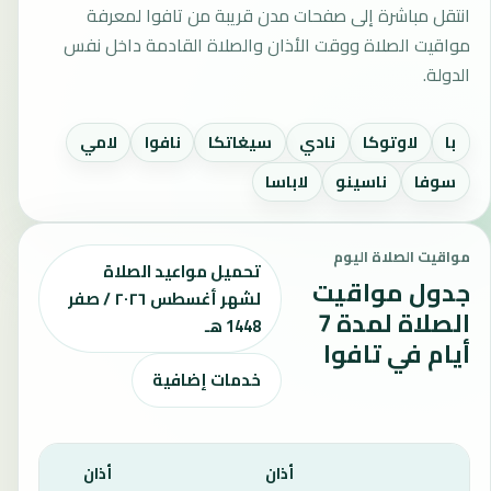
انتقل مباشرة إلى صفحات مدن قريبة من تافوا لمعرفة
مواقيت الصلاة ووقت الأذان والصلاة القادمة داخل نفس
الدولة.
با
لاوتوكا
نادي
سيغاتكا
نافوا
لامي
سوفا
ناسينو
لاباسا
مواقيت الصلاة اليوم
تحميل مواعيد الصلاة
جدول مواقيت
لشهر أغسطس ٢٠٢٦ / صفر
الصلاة لمدة 7
1448 هـ
أيام في تافوا
خدمات إضافية
أذان
أذان
أذان