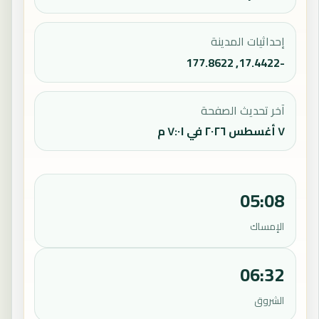
إحداثيات المدينة
-17.4422, 177.8622
آخر تحديث الصفحة
٧ أغسطس ٢٠٢٦ في ٧:٠١ م
05:08
الإمساك
06:32
الشروق