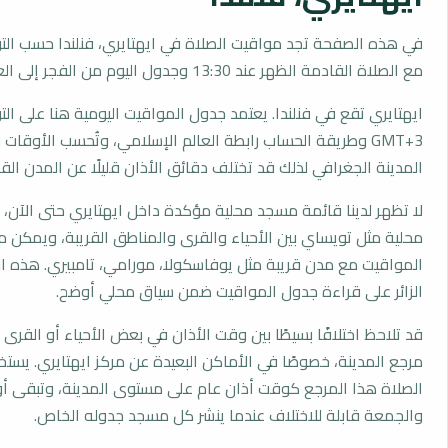
في هذه الصفحة تجد مواقيت الصلاة في ايهتايري، فنلندا حسب الت
مع الصلاة القادمة الظهر عند 13:30 وجدول اليوم من الفجر إلى العشاء.
ايهتايري تقع في فنلندا. يعتمد جدول المواقيت اليومية هنا على ال
GMT+3 وطريقة الحساب رابطة العالم الإسلامي، وتُحسب الأوق
المدينة الجغرافي لذلك قد تختلف دقائق الأذان قليلًا عن المدن القر
لا تظهر لدينا قائمة مسجد محلية مؤكدة داخل ايهتايري حتى الآن،
محلية مثل تويساي بين الأحياء والقرى والمناطق القريبة، ويمكن م
المواقيت مع مدن قريبة مثل يوفاسكولا، مورامي، تامبيري. هذه ال
الزائر على قراءة جدول المواقيت ضمن سياق محلي أوضح.
قد تلاحظ اختلافًا بسيطًا بين وقت الأذان في بعض الأحياء أو القرى ا
مرجع المدينة، خصوصًا في الأماكن البعيدة عن مركز ايهتايري. يست
الصلاة هذا المرجع كوقت أذان عام على مستوى المدينة، وتبقى أو
والجمعة قابلة للاختلاف عندما ينشر كل مسجد جدوله الخاص.