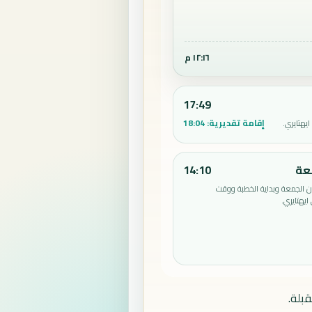
١٢:١٦ م
17:49
إقامة تقديرية:
18:04
يهتايري.
عة
14:10
الجمعة وبداية الخطبة ووقت
يهتايري.
بلة.