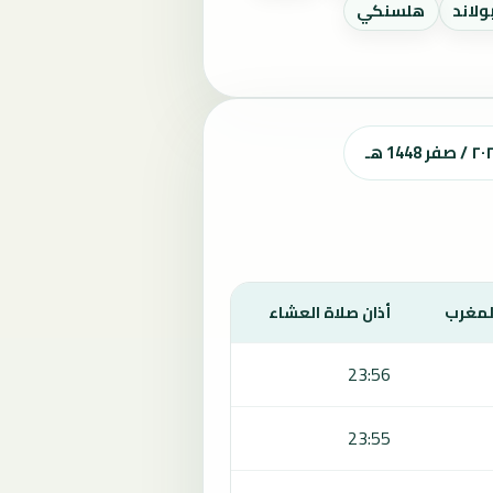
ولاند
هلسنكي
المغرب
أذان صلاة العشاء
23:56
23:55