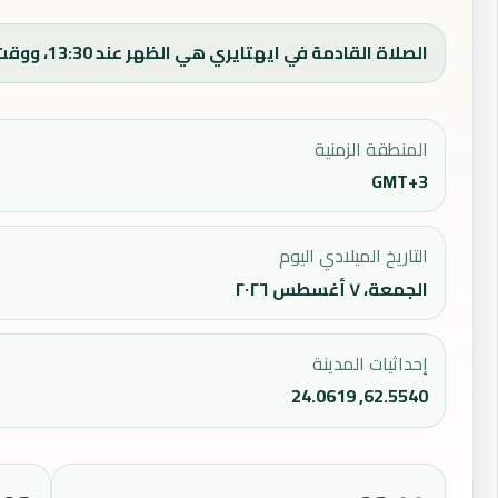
الصلاة القادمة في ايهتايري هي الظهر عند 13:30، ووقت الفجر اليوم 02:54.
المنطقة الزمنية
GMT+3
التاريخ الميلادي اليوم
الجمعة، ٧ أغسطس ٢٠٢٦
إحداثيات المدينة
62.5540, 24.0619