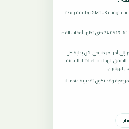
تُحسب مواقيت الصلاة في ايهتايري، فنلندا بحسب توقيت GMT+3 وطريقة رابطة
المرجع العام للمدينة يستخدم إحداثيات 62.5540, 24.0619 حتى تظهر أوقات الفجر
لى آخر أمر طبيعي، لأن بداية كل
الشفق. لهذا يفيدك اختيار المدينة
 ايهتايري.
رجعية وقد تكون تقديرية عندما لا
ساب