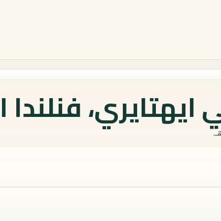
ايهتايري، فنلندا ا