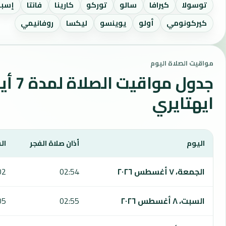
توسولا
كيرافا
سالو
توركو
كارينا
فانتا
إسبو
كيركونومي
أولو
يوينسو
ليكسا
روفانيمي
مواقيت الصلاة اليوم
جدول مواقي
ايهتايري
اليوم
أذان صلاة الفجر
ال
يعرض هذا الجدول مواقيت الصلاة لمدة 7 أيام في ايهتايري، بما يشمل الفجر والشروق والظهر والعصر والمغرب والعشاء.
الجمعة، ٧ أغسطس ٢٠٢٦
02:54
02
السبت، ٨ أغسطس ٢٠٢٦
02:55
05