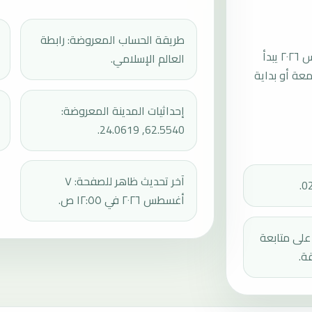
طريقة الحساب المعروضة: رابطة
موعد صلاة الجمعة القادمة في ايهتايري بتاريخ الجمعة، ٧ أغسطس ٢٠٢٦ يبدأ
العالم الإسلامي.
عند 13:40، ثم إقامة الجمعة أو بداية
إحداثيات المدينة المعروضة:
62.5540, 24.0619.
آخر تحديث ظاهر للصفحة: ٧
أغسطس ٢٠٢٦ في ١٢:٥٥ ص.
دك على متابعة
ة.