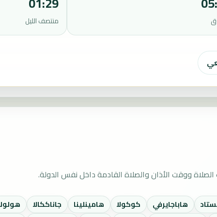
01:29
05
ق
منتصف الليل
عي
الصلاة ووقت الأذان والصلاة القادمة داخل نفس الدولة.
ستاد
هاباجايرفي
كوكولا
هامينلينا
جاناككالا
هولولا