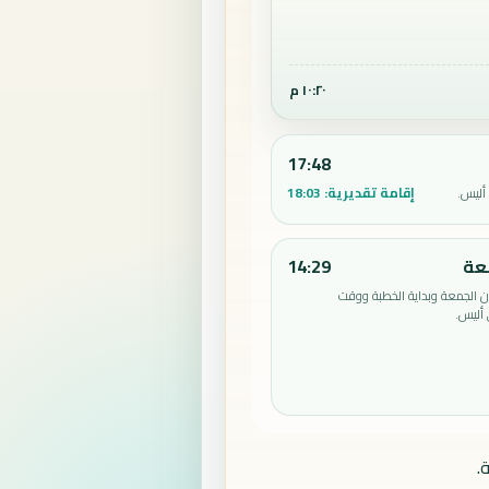
١٠:٢٠ م
17:48
إقامة تقديرية:
18:03
أليس.
عة
14:29
الجمعة وبداية الخطبة ووقت
أليس.
.