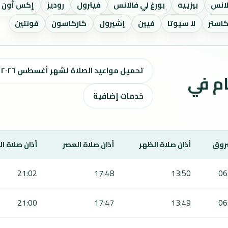
لانس
بيزييه
بورغ لي فالانس
فيترول
روديز
إكس أون ب
استر
لا سيوتا
فيين
إشيرول
كاركاسون
فونتين
تحميل مواعيد الصلاة لشهر أغسطس ٢٠٢٦ / صفر 1448 هـ
ت الصلاة لمدة 7 أيام في
خدمات إضافية
روق
أذان صلاة الظهر
أذان صلاة العصر
أذان صلاة ا
21:02
17:48
13:50
06
21:00
17:47
13:49
06