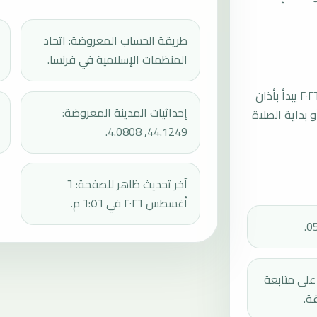
طريقة الحساب المعروضة: اتحاد
المنظمات الإسلامية في فرنسا.
موعد صلاة الجمعة القادمة في أليس بتاريخ الجمعة، ٧ أغسطس ٢٠٢٦ يبدأ بأذان
إحداثيات المدينة المعروضة:
ثم إقامة الجمعة أو بداية الصلاة
44.1249, 4.0808.
آخر تحديث ظاهر للصفحة: ٦
أغسطس ٢٠٢٦ في ٦:٥٦ م.
دك على متابعة
ة.