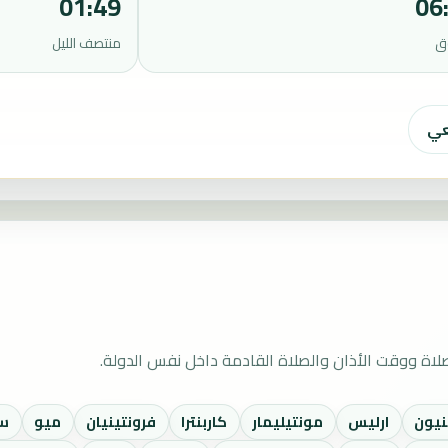
01:49
06
ق
منتصف الليل
عي
اة ووقت الأذان والصلاة القادمة داخل نفس الدولة.
نيون
ارليس
مونتيليمار
كاربنترا
فرونتينيان
ميو
س