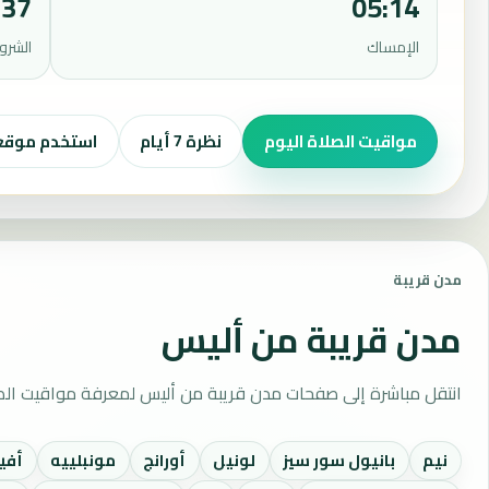
:37
05:14
الإمساك
الشرو
مواقيت الصلاة اليوم
نظرة 7 أيام
استخدم موق
مدن قريبة
مدن قريبة من أليس
انتقل مباشرة إلى صفحات مدن قريبة من أليس لمعرفة مواقيت الصل
نيم
بانيول سور سيز
لونيل
أورانج
مونبلييه
أفي