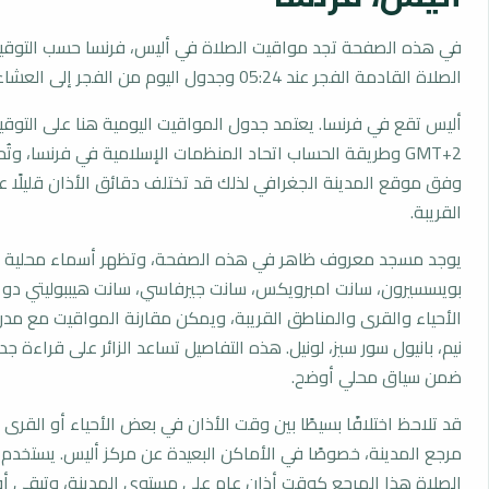
في هذه الصفحة تجد مواقيت الصلاة في أليس، فرنسا حسب التوقي
الصلاة القادمة الفجر عند 05:24 وجدول اليوم من الفجر إلى العشاء.
أليس تقع في فرنسا. يعتمد جدول المواقيت اليومية هنا على التوق
GMT+2 وطريقة الحساب اتحاد المنظمات الإسلامية في فرنسا، وت
وفق موقع المدينة الجغرافي لذلك قد تختلف دقائق الأذان قليلًا ع
القريبة.
يوجد مسجد معروف ظاهر في هذه الصفحة، وتظهر أسماء محلية م
بويسسيرون، سانت امبرويكس، سانت جيرفاسي، سانت هيببوليتي دو 
الأحياء والقرى والمناطق القريبة، ويمكن مقارنة المواقيت مع مدن
نيم، بانيول سور سيز، لونيل. هذه التفاصيل تساعد الزائر على قراءة 
ضمن سياق محلي أوضح.
قد تلاحظ اختلافًا بسيطًا بين وقت الأذان في بعض الأحياء أو القرى ا
مرجع المدينة، خصوصًا في الأماكن البعيدة عن مركز أليس. يستخدم
الصلاة هذا المرجع كوقت أذان عام على مستوى المدينة، وتبقى أو