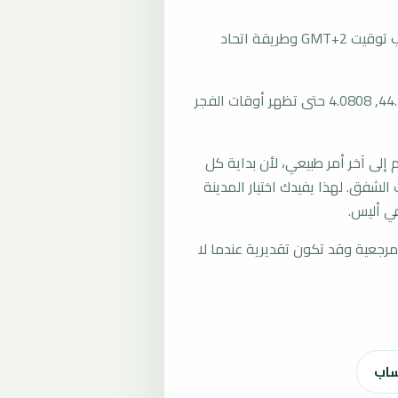
تُحسب مواقيت الصلاة في أليس، فرنسا بحسب توقيت GMT+2 وطريقة اتحاد
المرجع العام للمدينة يستخدم إحداثيات 44.1249, 4.0808 حتى تظهر أوقات الفجر
لى آخر أمر طبيعي، لأن بداية كل
الشفق. لهذا يفيدك اختيار المدينة
ي أليس.
رجعية وقد تكون تقديرية عندما لا
ساب