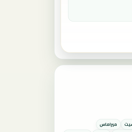
يت
ميراماس