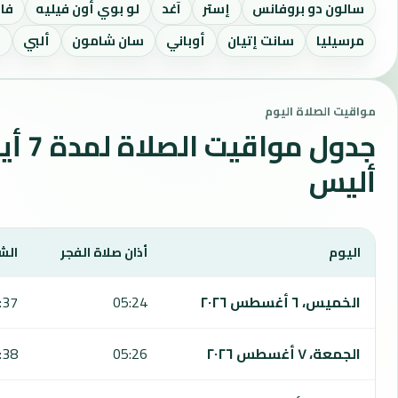
سالون دو بروفانس
إستر
آغد
لو بوي أون فيليه
فا
مرسيليا
سانت إتيان
أوباني
سان شامون
ألبي
ك
مواقيت الصلاة اليوم
جدول مواقي
أليس
اليوم
أذان صلاة الفجر
الش
يعرض هذا الجدول مواقيت الصلاة لمدة 7 أيام في أليس، بما يشمل الفجر والشروق والظهر والعصر والمغرب والعشاء.
الخميس، ٦ أغسطس ٢٠٢٦
05:24
:37
الجمعة، ٧ أغسطس ٢٠٢٦
05:26
:38