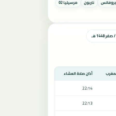
روفانس
ناربون
مرسيليا 02
لمغرب
أذان صلاة العشاء
22:14
22:13