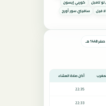
لو تامبل
كوربي إيسون
ا فيل
سافيني سور أورج
لمغرب
أذان صلاة العشاء
22:35
22:33