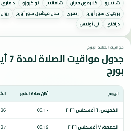
شاتيلرو
كليرمون فيران
شاماليير
لو كروزو
داماري ل
بريتيني سور أورج
إيفري
سان ميشيل سور أورج
روان
درافاي
لي أوليس
مواقيت الصلاة اليوم
جدول مواقي
بورج
اليوم
أذان صلاة الفجر
الش
يعرض هذا الجدول مواقيت الصلاة لمدة 7 أيام في بورج، بما يشمل الفجر والشروق والظهر والعصر والمغرب والعشاء.
الخميس، ٦ أغسطس ٢٠٢٦
05:17
:36
الجمعة، ٧ أغسطس ٢٠٢٦
05:19
:37