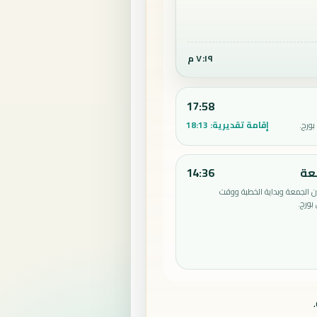
٧:١٩ م
17:58
إقامة تقديرية:
18:13
ورج.
عة
14:36
الجمعة وبداية الخطبة ووقت
بورج.