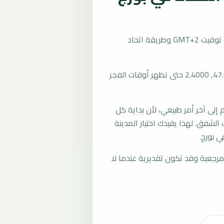
تُحسب مواقيت الصلاة في بورج، فرنسا بحسب توقيت GMT+2 وطريقة اتحاد
المرجع العام للمدينة يستخدم إحداثيات 47.0833, 2.4000 حتى تظهر أوقات الفجر
لى آخر أمر طبيعي، لأن بداية كل
الشفق. لهذا يفيدك اختيار المدينة
 بورج.
رجعية وقد تكون تقديرية عندما لا