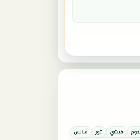
دوم
فيشي
تور
سانس