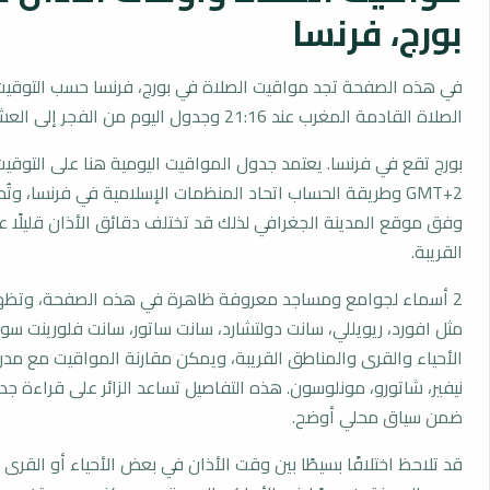
بورج، فرنسا
في هذه الصفحة تجد مواقيت الصلاة في بورج، فرنسا حسب التوقيت
الصلاة القادمة المغرب عند 21:16 وجدول اليوم من الفجر إلى العشاء.
بورج تقع في فرنسا. يعتمد جدول المواقيت اليومية هنا على التوقي
GMT+2 وطريقة الحساب اتحاد المنظمات الإسلامية في فرنسا، وت
وفق موقع المدينة الجغرافي لذلك قد تختلف دقائق الأذان قليلًا ع
القريبة.
2 أسماء لجوامع ومساجد معروفة ظاهرة في هذه الصفحة، وتظهر
مثل افورد، ريويللي، سانت دولتشارد، سانت ساتور، سانت فلورينت سور 
الأحياء والقرى والمناطق القريبة، ويمكن مقارنة المواقيت مع مدن
نيفير، شاتورو، مونلوسون. هذه التفاصيل تساعد الزائر على قراءة ج
ضمن سياق محلي أوضح.
قد تلاحظ اختلافًا بسيطًا بين وقت الأذان في بعض الأحياء أو القرى ا