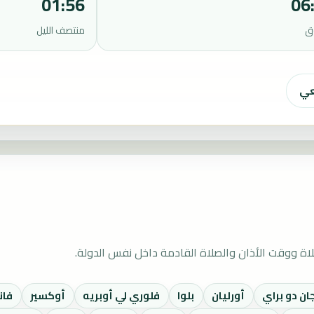
01:56
06
ق
منتصف الليل
عي
اة ووقت الأذان والصلاة القادمة داخل نفس الدولة.
ان دو براي
أورليان
بلوا
فلوري لي أوبريه
أوكسير
فان