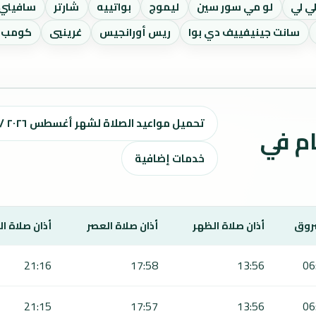
ي لي
لو مي سور سين
ليموج
بواتييه
شارتر
سافيني 
سانت جينيفييف دي بوا
ريس أورانجيس
غرينيي
كومب ل
تحميل مواعيد الصلاة لشهر أغسطس ٢٠٢٦ / صفر 1448 هـ
ت الصلاة لمدة 7 أيام في
خدمات إضافية
روق
أذان صلاة الظهر
أذان صلاة العصر
أذان صلاة ا
21:16
17:58
13:56
06
21:15
17:57
13:56
06