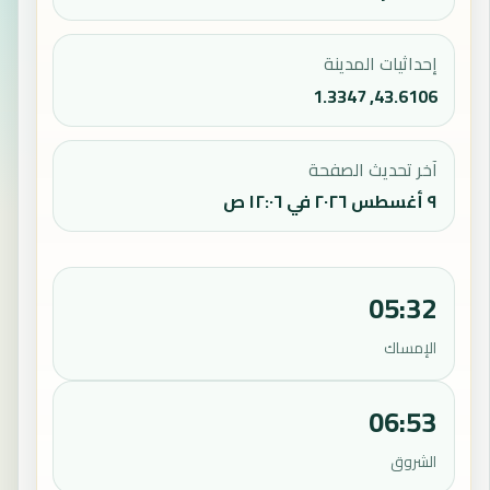
إحداثيات المدينة
43.6106, 1.3347
آخر تحديث الصفحة
٩ أغسطس ٢٠٢٦ في ١٢:٠٦ ص
05:32
الإمساك
06:53
الشروق