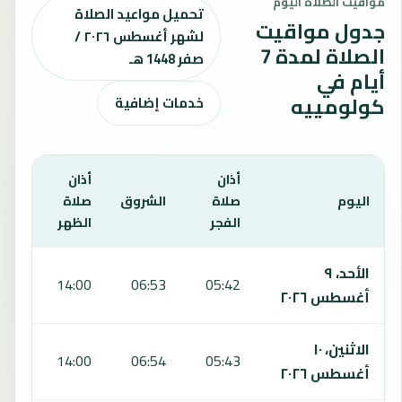
مواقيت الصلاة اليوم
تحميل مواعيد الصلاة
جدول مواقيت
لشهر أغسطس ٢٠٢٦ /
الصلاة لمدة 7
صفر 1448 هـ
أيام في
كولومييه
خدمات إضافية
أذان
أذان
أذان
اليوم
صلاة
الشروق
صلاة
صلا
الفجر
الظهر
العص
يعرض هذا الجدول مواقيت الصلاة لمدة 7 أيام في كولومييه، بما يشمل الفجر والشروق والظهر والعصر والمغرب والعشاء.
الأحد، ٩
:56
14:00
06:53
05:42
أغسطس ٢٠٢٦
الاثنين، ١٠
:56
14:00
06:54
05:43
أغسطس ٢٠٢٦