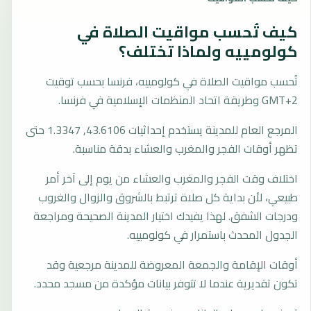
كيف تُحسب مواقيت الصلاة في
كولومييه ولماذا تختلف؟
تُحسب مواقيت الصلاة في كولومييه، فرنسا بحسب توقيت
GMT+2 وطريقة اتحاد المنظمات الإسلامية في فرنسا.
المرجع العام للمدينة يستخدم إحداثيات 43.6106, 1.3347 حتى
تظهر أوقات الفجر والمغرب والعشاء بدقة مناسبة.
اختلاف وقت الفجر والمغرب والعشاء من يوم إلى آخر أمر
طبيعي، لأن بداية كل صلاة ترتبط بالشروق والزوال والغروب
ودرجات الشفق. لهذا يفيدك اختيار المدينة الصحيحة ومراجعة
الجدول المحدث باستمرار في كولومييه.
أوقات الإقامة والجمعة المعروضة للمدينة مرجعية وقد
تكون تقديرية عندما لا تتوفر بيانات مؤكدة من مسجد محدد.