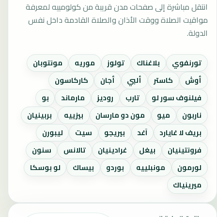
انتقل مباشرة إلى صفحات مدن قريبة من كولومييه لمعرفة
مواقيت الصلاة ووقت الأذان والصلاة القادمة داخل نفس
الدولة.
تورنفوي
بلاغناك
تولوز
موريه
مونتوبان
أوش
كاستر
ألبي
أجان
كاركاسون
فيلنوف سور لو
تارب
روديز
مارماند
بو
ناربون
ميو
مون دو مارسان
بيزييه
بربينيان
بريف لا غايارد
آغد
بيريجو
سيت
ليبورن
فرونتينيان
بيغل
غرادينيان
تالانس
سنون
لورمون
مونبلييه
بوردو
بيساك
لو بوسكا
ميرينياك