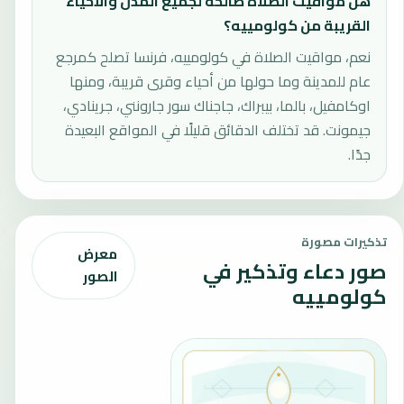
هل مواقيت الصلاة صالحة لجميع المدن والأحياء
القريبة من كولومييه؟
نعم، مواقيت الصلاة في كولومييه، فرنسا تصلح كمرجع
عام للمدينة وما حولها من أحياء وقرى قريبة، ومنها
اوكامفيل، بالما، بيبراك، جاجناك سور جارونني، جرينادي،
جيمونت. قد تختلف الدقائق قليلًا في المواقع البعيدة
جدًا.
تذكيرات مصورة
معرض
صور دعاء وتذكير في
الصور
كولومييه