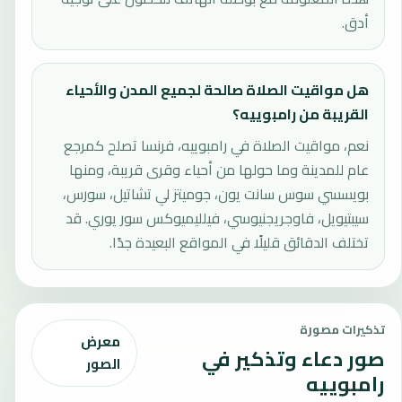
أدق.
هل مواقيت الصلاة صالحة لجميع المدن والأحياء
القريبة من رامبوييه؟
نعم، مواقيت الصلاة في رامبوييه، فرنسا تصلح كمرجع
عام للمدينة وما حولها من أحياء وقرى قريبة، ومنها
بويسسي سوس سانت يون، جوميتز لي تشاتيل، سورس،
سيبتيويل، فاوجريجنيوسي، فيلليميوكس سور يوري. قد
تختلف الدقائق قليلًا في المواقع البعيدة جدًا.
تذكيرات مصورة
معرض
صور دعاء وتذكير في
الصور
رامبوييه