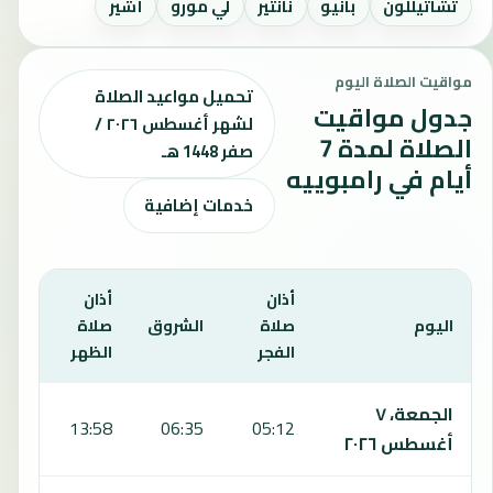
تشاتيللون
بانيو
نانتير
لي مورو
أشير
مواقيت الصلاة اليوم
تحميل مواعيد الصلاة
جدول مواقيت
لشهر أغسطس ٢٠٢٦ /
الصلاة لمدة 7
صفر 1448 هـ
أيام في رامبوييه
خدمات إضافية
أذان
أذان
أذان
اليوم
صلاة
الشروق
صلاة
صلا
الفجر
الظهر
العص
يعرض هذا الجدول مواقيت الصلاة لمدة 7 أيام في رامبوييه، بما يشمل الفجر والشروق والظهر والعصر والمغرب والعشاء.
الجمعة، ٧
:01
13:58
06:35
05:12
أغسطس ٢٠٢٦