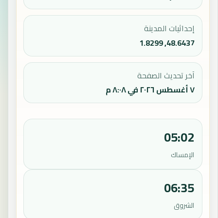
إحداثيات المدينة
48.6437, 1.8299
آخر تحديث الصفحة
٧ أغسطس ٢٠٢٦ في ٨:٠٨ م
05:02
الإمساك
06:35
الشروق