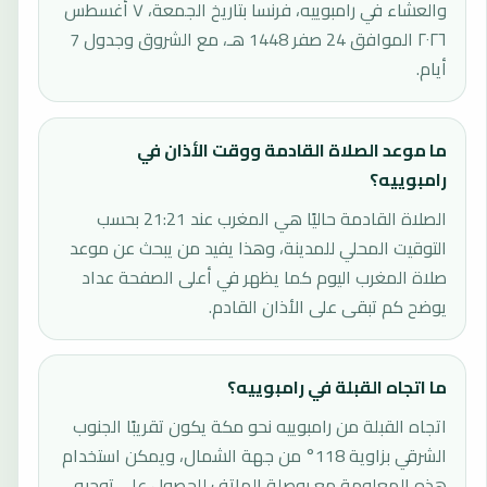
والعشاء في رامبوييه، فرنسا بتاريخ الجمعة، ٧ أغسطس
٢٠٢٦ الموافق 24 صفر 1448 هـ، مع الشروق وجدول 7
أيام.
ما موعد الصلاة القادمة ووقت الأذان في
رامبوييه؟
الصلاة القادمة حاليًا هي المغرب عند 21:21 بحسب
التوقيت المحلي للمدينة، وهذا يفيد من يبحث عن موعد
صلاة المغرب اليوم كما يظهر في أعلى الصفحة عداد
يوضح كم تبقى على الأذان القادم.
ما اتجاه القبلة في رامبوييه؟
اتجاه القبلة من رامبوييه نحو مكة يكون تقريبًا الجنوب
الشرقي بزاوية 118° من جهة الشمال، ويمكن استخدام
هذه المعلومة مع بوصلة الهاتف للحصول على توجيه