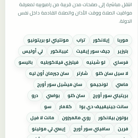
انتقل مباشرة إلى صفحات مدن قريبة من رامبوييه لمعرفة
مواقيت الصلاة ووقت الأذان والصلاة القادمة داخل نفس
الدولة.
موربا
إيلانكور
تراب
مونتيني لو بريتونيو
بليزير
جيف سور إيفيت
غييانكور
لي أوليس
فرساي
لو شينيه
فيليزي فيلاكوبليه
باليسو
لا سيل سان كلو
شارتر
سان جيرمان أون ليه
ماسي
لونجيمو
سان ميشيل سور أورج
بريتيني سور أورج
سان كلو
بواسي
درو
سانت جينيفييف دي بوا
كلامار
سو
بولون بيلانكور
روي مالميزون
مانت لا فيل
فرين
سافيني سور أورج
إيسي لي مولينو