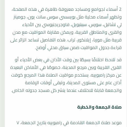
2 أسماء لجوامع ومساجد معروفة ظاهرة في هذه الصفحة،
وتظهر أسماء محلية مثل بويسسي سوس سانت يون، جوميتز
لي تشاتيل، سورس، سيبتيويل، فاوجريجنيوسي بين الأحياء
والقرى والمناطق القريبة، ويمكن مقارنة المواقيت مع مدن
قريبة مثل موربا، إيلانكور، تراب. هذه التفاصيل تساعد الزائر على
قراءة جدول المواقيت ضمن سياق محلي أوضح.
قد تلاحظ اختلافًا بسيطًا بين وقت الأذان في بعض الأحياء أو
القرى القريبة وبين مرجع المدينة، خصوصًا في الأماكن البعيدة
عن مركز رامبوييه. يستخدم مواقيت الصلاة هذا المرجع كوقت
أذان عام على مستوى المدينة، وتبقى أوقات الإقامة
والجمعة قابلة للاختلاف عندما ينشر كل مسجد جدوله الخاص.
صلاة الجمعة والخطبة
موعد صلاة الجمعة القادمة في رامبوييه بتاريخ الجمعة، ٧