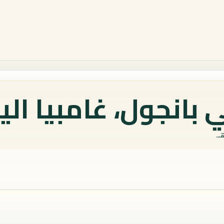
بانجول، غامبيا الي