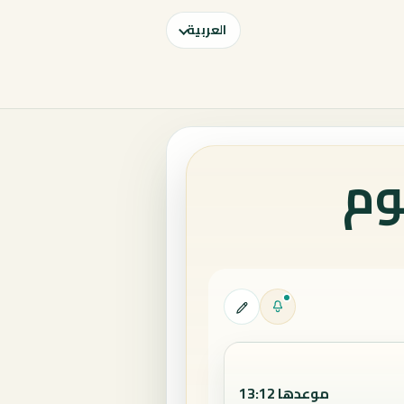
العربية
وم
موعدها 13:12