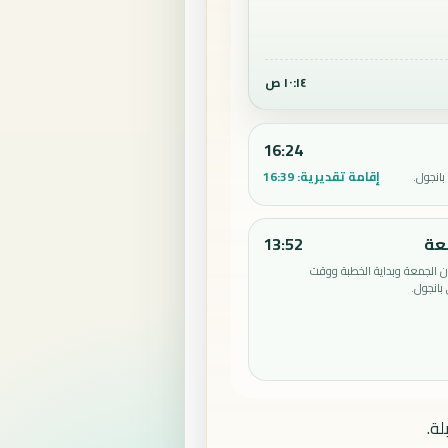
١٠:١٤ ص
16:24
إقامة تقديرية:
16:39
انجول.
عة
13:52
الجمعة وبداية الخطبة ووقت
بانجول.
ة.