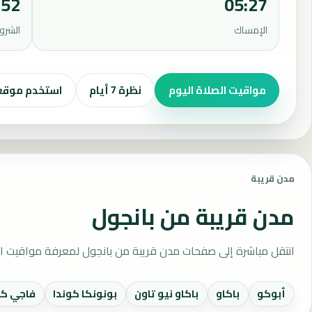
:52
05:27
الإمساك
الشرو
مواقيت الصلاة اليوم
نظرة 7 أيام
استخدم موق
مدن قريبة
مدن قريبة من بانجول
انتقل مباشرة إلى صفحات مدن قريبة من بانجول لمعرفة مواقيت ال
أبوكو
باكاو
باكاو نيو تاون
بونونكا كوندا
فاجي كو