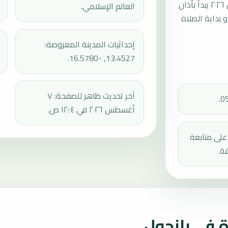
موعد صلاة الجمعة القادمة في بانجول بتاريخ الجمعة، ٧ أغسطس ٢٠٢٦ يبدأ بأذان
العالم الإسلامي.
ثم إقامة الجمعة أو بداية الصلاة
إحداثيات المدينة المعروضة:
13.4527, -16.5780.
آخر تحديث ظاهر للصفحة: ٧
أغسطس ٢٠٢٦ في ١٢:٠٤ ص.
دك على متابعة
ة.
 في بانجول