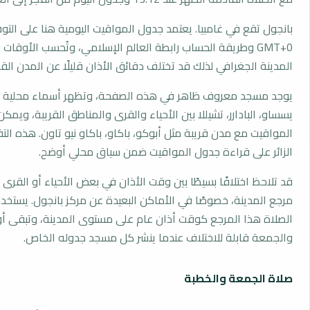
بانجول تقع في غامبيا. يعتمد جدول المواقيت اليومية هنا على التو
GMT+0 وطريقة الحساب رابطة العالم الإسلامي، وتُحسب الأوق
المدينة الجغرافي لذلك قد تختلف دقائق الأذان قليلًا عن المدن القر
يوجد مسجد معروف ظاهر في هذه الصفحة، وتظهر أسماء محلية مثل
يسساو، البادارر، تشيللا بين الأحياء والقرى والمناطق القريبة، ويمكن
المواقيت مع مدن قريبة مثل أبوكو، باكاو، باكاو نيو تاون. هذه الت
الزائر على قراءة جدول المواقيت ضمن سياق محلي أوضح.
قد تلاحظ اختلافًا بسيطًا بين وقت الأذان في بعض الأحياء أو القرى ا
مرجع المدينة، خصوصًا في الأماكن البعيدة عن مركز بانجول. يستخ
الصلاة هذا المرجع كوقت أذان عام على مستوى المدينة، وتبقى أو
والجمعة قابلة للاختلاف عندما ينشر كل مسجد جدوله الخاص.
صلاة الجمعة والخطبة