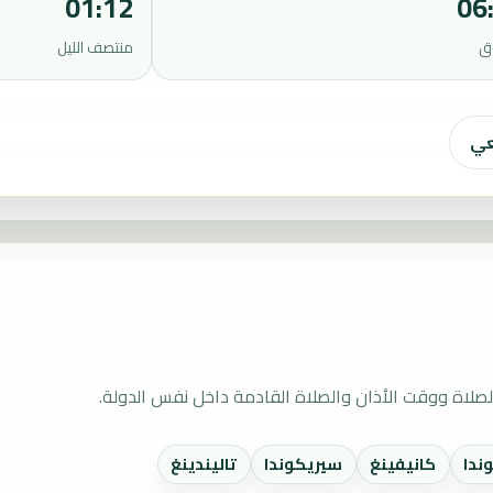
01:12
06
ق
منتصف الليل
عي
صلاة ووقت الأذان والصلاة القادمة داخل نفس الدولة.
ندا
كانيفينغ
سيريكوندا
تاليندينغ