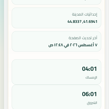
إحداثيات المدينة
41.6941, 44.8337
آخر تحديث الصفحة
٧ أغسطس ٢٠٢٦ في ١٢:٤٨ ص
04:01
الإمساك
06:01
الشروق