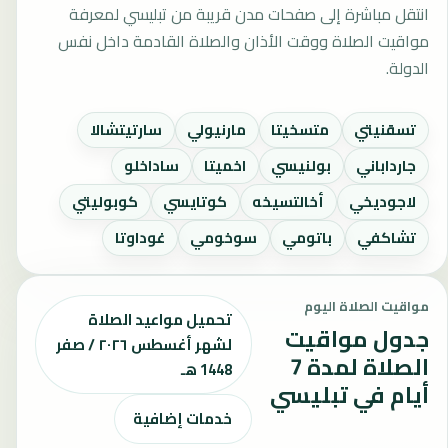
انتقل مباشرة إلى صفحات مدن قريبة من تبليسي لمعرفة
مواقيت الصلاة ووقت الأذان والصلاة القادمة داخل نفس
الدولة.
تسقنيتي
متسخيتا
مارنيولي
سارتيتشالا
جارداباني
بولنيسي
اخميتا
ساداخلو
لاجوديخي
أخالتسيخه
كوتايسي
كوبوليتي
تشاكفي
باتومي
سوخومي
غوداوتا
مواقيت الصلاة اليوم
تحميل مواعيد الصلاة
جدول مواقيت
لشهر أغسطس ٢٠٢٦ / صفر
الصلاة لمدة 7
1448 هـ
أيام في تبليسي
خدمات إضافية