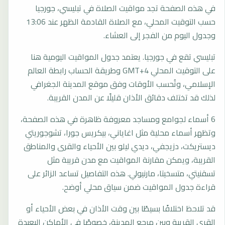
في هذه الصفحة تجد مواقيت الصلاة في تبليسي، جورجيا
حسب التوقيت المحلي، مع الصلاة القادمة الظهر عند 13:06
وجدول اليوم من الفجر إلى العشاء.
تبليسي تقع في جورجيا. يعتمد جدول المواقيت اليومية هنا
على التوقيت المحلي GMT+4 وطريقة الحساب رابطة العالم
الإسلامي، وتُحسب الأوقات وفق موقع المدينة الجغرافي
لذلك قد تختلف دقائق الأذان قليلًا عن المدن القريبة.
6 أسماء لجوامع ومساجد معروفة ظاهرة في هذه الصفحة،
وتظهر أسماء محلية مثل اغاياني، بيكريس جورا، تشوجوريتي
ديستريكت، دزيجفي، ديدي ليلو بين الأحياء والقرى والمناطق
القريبة، ويمكن مقارنة المواقيت مع مدن قريبة مثل
تسقنيتي، متسخيتا، مارنيولي. هذه التفاصيل تساعد الزائر على
قراءة جدول المواقيت ضمن سياق محلي أوضح.
قد تلاحظ اختلافًا بسيطًا بين وقت الأذان في بعض الأحياء أو
القرى القريبة وبين مرجع المدينة، خصوصًا في الأماكن البعيدة