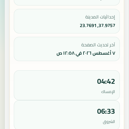
إحداثيات المدينة
37.9757, 23.7691
آخر تحديث الصفحة
٧ أغسطس ٢٠٢٦ في ١٢:٥٨ ص
04:42
الإمساك
06:33
الشروق