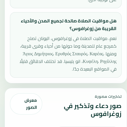
هل مواقيت الصلاة صالحة لجميع المدن والأحياء
القريبة من زوغرافوس؟
نعم، مواقيت الصلاة في زوغرافوس، اليونان تصلح
كمرجع عام للمدينة وما حولها من أحياء وقرى قريبة،
ومنها Άγιος Δημήτριος، Ερυθρός Σταυρός، Καρέας،
Κυψέλη، Ρηγίλλης، انو يليسيا. قد تختلف الدقائق قليلًا
في المواقع البعيدة جدًا.
تذكيرات مصورة
معرض
صور دعاء وتذكير في
الصور
زوغرافوس