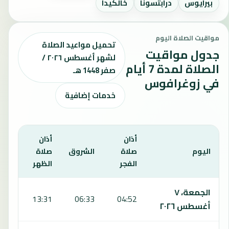
بيرايوس
درابتسونا
خالكيدا
مواقيت الصلاة اليوم
تحميل مواعيد الصلاة
جدول مواقيت
لشهر أغسطس ٢٠٢٦ /
الصلاة لمدة 7 أيام
صفر 1448 هـ
في زوغرافوس
خدمات إضافية
أذان
أذان
أذان
اليوم
صلاة
الشروق
صلاة
صلا
الفجر
الظهر
العص
يعرض هذا الجدول مواقيت الصلاة لمدة 7 أيام في زوغرافوس، بما يشمل الفجر والشروق والظهر والعصر والمغرب والعشاء.
الجمعة، ٧
:20
13:31
06:33
04:52
أغسطس ٢٠٢٦