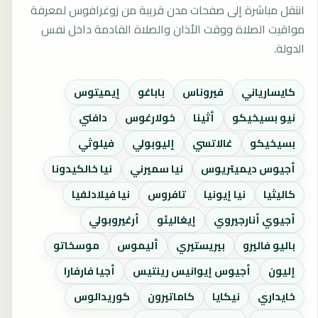
انتقل مباشرة إلى صفحات مدن قريبة من زوغرافوس لمعرفة
مواقيت الصلاة ووقت الأذان والصلاة القادمة داخل نفس
الدولة.
كايسارياني
فيروناس
باباغو
إيميتوس
نيو بسيخيكو
أثينا
خولارغوس
دافني
بسيخيكو
غالاتسي
إليوبولي
فيلوثي
أجيوس ديميتريوس
نيا سميرني
نيا خالكيدونا
كاليثيا
نيا إيونيا
تافروس
نيا فيلادلفيا
أجيوي أنارجيروي
إيغاليئو
أرغيروبولي
باليو فاليرو
بيريستيري
أليموس
موسخاتو
إليون
أجيوس إيوانيس رينتيس
أجيا فارفارا
خايداري
نيكايا
كاماتيرون
كوريدالوس