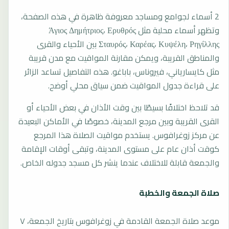
2 أسماء لجوامع ومساجد معروفة ظاهرة في هذه الصفحة،
وتظهر أسماء محلية مثل Άγιος Δημήτριος، Ερυθρός
Σταυρός، Καρέας، Κυψέλη، Ρηγίλλης بين الأحياء والقرى
والمناطق القريبة، ويمكن مقارنة المواقيت مع مدن قريبة
مثل كايسارياني، فيروناس، باباغو. هذه التفاصيل تساعد الزائر
على قراءة جدول المواقيت ضمن سياق محلي أوضح.
قد تلاحظ اختلافًا بسيطًا بين وقت الأذان في بعض الأحياء أو
القرى القريبة وبين مرجع المدينة، خصوصًا في الأماكن البعيدة
عن مركز زوغرافوس. يستخدم مواقيت الصلاة هذا المرجع
كوقت أذان عام على مستوى المدينة، وتبقى أوقات الإقامة
والجمعة قابلة للاختلاف عندما ينشر كل مسجد جدوله الخاص.
صلاة الجمعة والخطبة
موعد صلاة الجمعة القادمة في زوغرافوس بتاريخ الجمعة، ٧