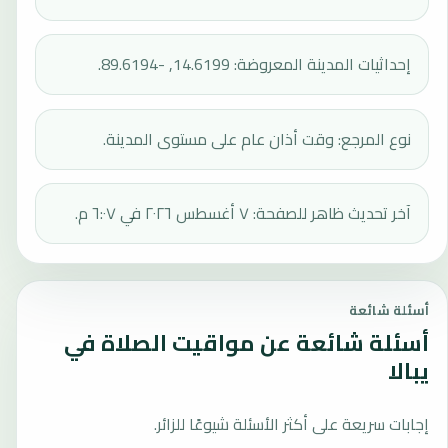
إحداثيات المدينة المعروضة: 14.6199, -89.6194.
نوع المرجع: وقت أذان عام على مستوى المدينة.
آخر تحديث ظاهر للصفحة: ٧ أغسطس ٢٠٢٦ في ٦:٠٧ م.
أسئلة شائعة
أسئلة شائعة عن مواقيت الصلاة في
يبالا
إجابات سريعة على أكثر الأسئلة شيوعًا للزائر.