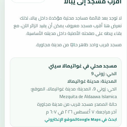
أقرب مسجد إلى يبالا
لا توجد بعد قائمة مساجد محلية مؤكدة داخل يبالا، لذلك
نعرض هنا أقرب مسجد معروف يمكن أن يفيد الزائر الآن، مع
بقاء ربطه على صفحته الأصلية داخل مدينته الأساسية.
مسجد قريب واحد ظاهر حاليًا من مدينة مجاورة.
مسجد محلي في غواتيمالا سيتي
الحي
:
زوني 9
المدينة
:
مدينة غواتيمالا
الحي: زوني 9، المدينة: مدينة غواتيمالا، الموقع:
Mezquita de Aldaawa Islamica
حالة المصدر
:
مسجد قريب من مدينة مجاورة
آخر مراجعة
:
٧ أغسطس ٢٠٢٦ في ٦:٠٧ م
ابحث في Google Maps
الموقع الإلكتروني