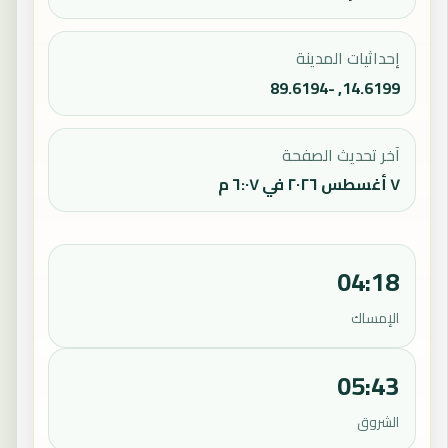
إحداثيات المدينة
14.6199, -89.6194
آخر تحديث الصفحة
٧ أغسطس ٢٠٢٦ في ٦:٠٧ م
04:18
الإمساك
05:43
الشروق