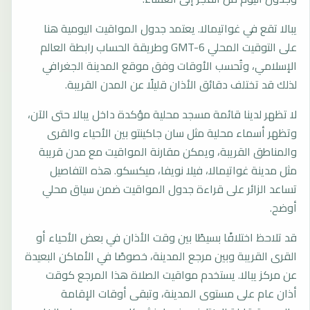
يبالا تقع في غواتيمالا. يعتمد جدول المواقيت اليومية هنا
على التوقيت المحلي GMT-6 وطريقة الحساب رابطة العالم
الإسلامي، وتُحسب الأوقات وفق موقع المدينة الجغرافي
لذلك قد تختلف دقائق الأذان قليلًا عن المدن القريبة.
لا تظهر لدينا قائمة مسجد محلية مؤكدة داخل يبالا حتى الآن،
وتظهر أسماء محلية مثل سان جاكينتو بين الأحياء والقرى
والمناطق القريبة، ويمكن مقارنة المواقيت مع مدن قريبة
مثل مدينة غواتيمالا، فيلا نويفا، ميكسكو. هذه التفاصيل
تساعد الزائر على قراءة جدول المواقيت ضمن سياق محلي
أوضح.
قد تلاحظ اختلافًا بسيطًا بين وقت الأذان في بعض الأحياء أو
القرى القريبة وبين مرجع المدينة، خصوصًا في الأماكن البعيدة
عن مركز يبالا. يستخدم مواقيت الصلاة هذا المرجع كوقت
أذان عام على مستوى المدينة، وتبقى أوقات الإقامة