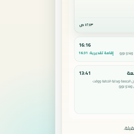
١٢:١٣ ص
16:16
إقامة تقديرية:
16:31
يندو بورو.
عة
13:41
الجمعة وبداية الخطبة ووقت
يندو بورو.
بلة.