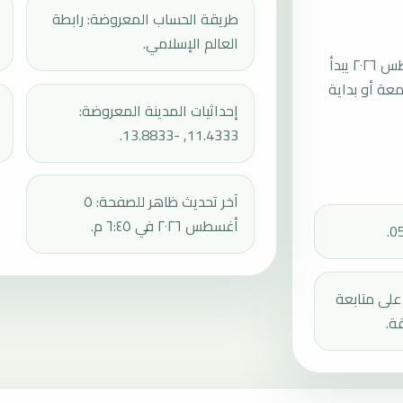
طريقة الحساب المعروضة: رابطة
العالم الإسلامي.
موعد صلاة الجمعة القادمة في ويندو بورو بتاريخ الجمعة، ٧ أغسطس ٢٠٢٦ يبدأ
عند 13:11، ثم إقامة الجمعة أو بداية
إحداثيات المدينة المعروضة:
11.4333, -13.8833.
آخر تحديث ظاهر للصفحة: ٥
أغسطس ٢٠٢٦ في ٦:٤٥ م.
دك على متابعة
ة.