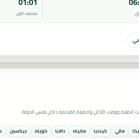
01:01
06
ق
منتصف الليل
عي
ت الصلاة ووقت الأذان والصلاة القادمة داخل نفس الدولة.
كا
مالي
كينديا
مانياه
دالابا
كوياه
ديكسين
ك