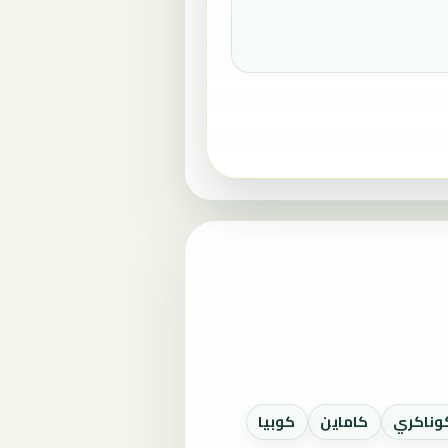
وناكري
كاماين
كوبيا