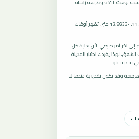
تُحسب مواقيت الصلاة في ويندو بورو، غينيا بحسب توقيت GMT وطريقة رابطة
المرجع العام للمدينة يستخدم إحداثيات 11.4333, -13.8833 حتى تظهر أوقات
لى آخر أمر طبيعي، لأن بداية كل
الشفق. لهذا يفيدك اختيار المدينة
 ويندو بورو.
رجعية وقد تكون تقديرية عندما لا
ساب