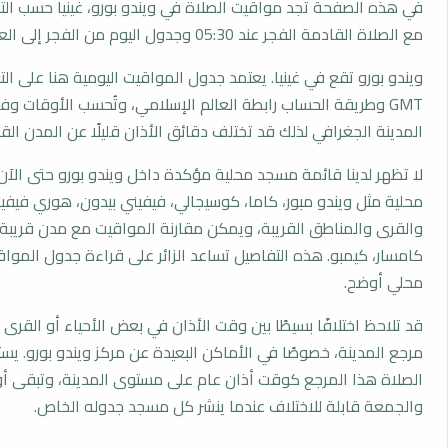
في هذه الصفحة تجد مواقيت الصلاة في ويندو بورو، غينيا حسب الت
مع الصلاة القادمة الفجر عند 05:30 وجدول اليوم من الفجر إلى العشاء.
ويندو بورو تقع في غينيا. يعتمد جدول المواقيت اليومية هنا على ال
GMT وطريقة الحساب رابطة العالم الإسلامي، وتُحسب الأوقات 
المدينة الجغرافي لذلك قد تختلف دقائق الأذان قليلًا عن المدن القر
لا تظهر لدينا قائمة مسجد محلية مؤكدة داخل ويندو بورو حتى الآ
محلية مثل ويندو مبور، كاما، كوسيجالي، فيفيني بيدون، هوري فيفيني
والقرى والمناطق القريبة، ويمكن مقارنة المواقيت مع مدن قريبة
كامسار، كيمبو. هذه التفاصيل تساعد الزائر على قراءة جدول المو
محلي أوضح.
قد تلاحظ اختلافًا بسيطًا بين وقت الأذان في بعض الأحياء أو القرى ا
مرجع المدينة، خصوصًا في الأماكن البعيدة عن مركز ويندو بورو. ي
الصلاة هذا المرجع كوقت أذان عام على مستوى المدينة، وتبقى أو
والجمعة قابلة للاختلاف عندما ينشر كل مسجد جدوله الخاص.