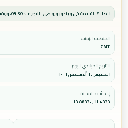
الصلاة القادمة في ويندو بورو هي الفجر عند 05:30، ووقت الفجر اليوم 05:30.
المنطقة الزمنية
GMT
التاريخ الميلادي اليوم
الخميس، ٦ أغسطس ٢٠٢٦
إحداثيات المدينة
11.4333, -13.8833