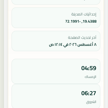
إحداثيات المدينة
19.4388, -72.1991
آخر تحديث الصفحة
٨ أغسطس ٢٠٢٦ في ١٢:١٤ ص
04:59
الإمساك
06:27
الشروق