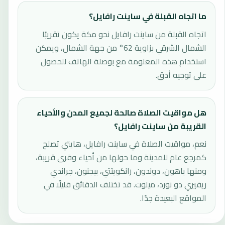
ما اتجاه القبلة في ساينت رافايل؟
اتجاه القبلة من ساينت رافايل نحو مكة يكون تقريبًا
الشمال الشرقي بزاوية 62° من جهة الشمال، ويمكن
استخدام هذه المعلومة مع بوصلة الهاتف للحصول
على توجيه أدق.
هل مواقيت الصلاة صالحة لجميع المدن والأحياء
القريبة من ساينت رافايل؟
نعم، مواقيت الصلاة في ساينت رافايل، هايتي تصلح
كمرجع عام للمدينة وما حولها من أحياء وقرى قريبة،
ومنها باهون، دوندون، رانكويتتي، بيجنون، جراندي
ريفيري دو نورد، ميلوت. قد تختلف الدقائق قليلًا في
المواقع البعيدة جدًا.