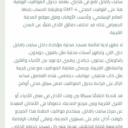
ساينت رافايل تقع في هايتي. يعتمد جدول المواقيت اليومية
هنا على التوقيت المحلي GMT-4 وطريقة الحساب رابطة
العالم الإسلامي، وتُحسب الأوقات وفق موقع المدينة
الجغرافي لذلك قد تختلف دقائق الأذان قليلًا عن المدن
القريبة.
لا تظهر لدينا قائمة مسجد محلية مؤكدة داخل ساينت رافايل
حتى الآن، وتظهر أسماء محلية مثل باهون، دوندون،
رانكويتتي، بيجنون، جراندي ريفيري دو نورد بين الأحياء والقرى
والمناطق القريبة، ويمكن مقارنة المواقيت مع مدن قريبة
مثل كاب هايتيان، غونايف، ديلماس. هذه التفاصيل تساعد
الزائر على قراءة جدول المواقيت ضمن سياق محلي أوضح.
قد تلاحظ اختلافًا بسيطًا بين وقت الأذان في بعض الأحياء أو
القرى القريبة وبين مرجع المدينة، خصوصًا في الأماكن البعيدة
عن مركز ساينت رافايل. يستخدم مواقيت الصلاة هذا المرجع
كوقت أذان عام على مستوى المدينة، وتبقى أوقات الإقامة
والجمعة قابلة للاختلاف عندما ينشر كل مسجد جدوله الخاص.