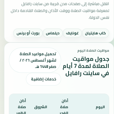
انتقل مباشرة إلى صفحات مدن قريبة من ساينت رافايل
لمعرفة مواقيت الصلاة ووقت الأذان والصلاة القادمة داخل
نفس الدولة.
كاب هايتيان
غونايف
ديلماس
بورت أو برنس
مواقيت الصلاة اليوم
تحميل مواعيد الصلاة
جدول مواقيت
لشهر أغسطس ٢٠٢٦ /
الصلاة لمدة 7 أيام
صفر 1448 هـ
في ساينت رافايل
خدمات إضافية
أذان
أذان
أذان
اليوم
صلاة
الشروق
صلاة
صلا
الفجر
الظهر
العص