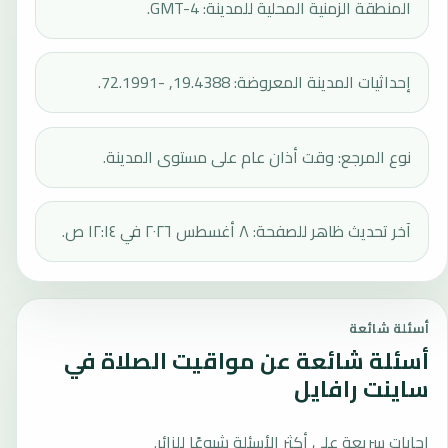
المنطقة الزمنية المحلية للمدينة: GMT-4.
إحداثيات المدينة المعروضة: 19.4388, -72.1991.
نوع المرجع: وقت أذان عام على مستوى المدينة.
آخر تحديث ظاهر للصفحة: ٨ أغسطس ٢٠٢٦ في ١٢:١٤ ص.
أسئلة شائعة
أسئلة شائعة عن مواقيت الصلاة في
ساينت رافايل
إجابات سريعة على أكثر الأسئلة شيوعًا للزائر.