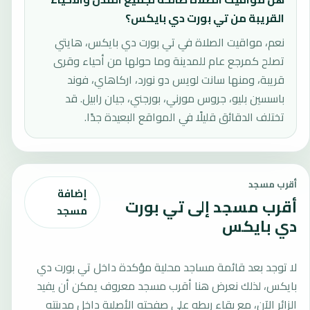
القريبة من تي بورت دي بايكس؟
نعم، مواقيت الصلاة في تي بورت دي بايكس، هايتي
تصلح كمرجع عام للمدينة وما حولها من أحياء وقرى
قريبة، ومنها سانت لويس دو نورد، اركاهاي، فوند
باسسين بليو، جروس مورني، بورجني، جيان رابيل. قد
تختلف الدقائق قليلًا في المواقع البعيدة جدًا.
أقرب مسجد
إضافة
أقرب مسجد إلى تي بورت
مسجد
دي بايكس
لا توجد بعد قائمة مساجد محلية مؤكدة داخل تي بورت دي
بايكس، لذلك نعرض هنا أقرب مسجد معروف يمكن أن يفيد
الزائر الآن، مع بقاء ربطه على صفحته الأصلية داخل مدينته