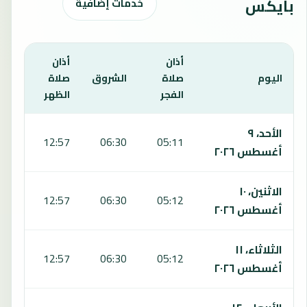
بايكس
خدمات إضافية
أذان
أذان
أذان
اليوم
صلاة
الشروق
صلاة
صلا
الفجر
الظهر
العص
يعرض هذا الجدول مواقيت الصلاة لمدة 7 أيام في تي بورت دي بايكس، بما يشمل الفجر والشروق والظهر والعصر والمغرب والعشاء.
الأحد، ٩
:15
12:57
06:30
05:11
أغسطس ٢٠٢٦
الاثنين، ١٠
:15
12:57
06:30
05:12
أغسطس ٢٠٢٦
الثلاثاء، ١١
:15
12:57
06:30
05:12
أغسطس ٢٠٢٦