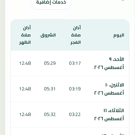
خدمات إضافية
أذان
أذان
أذان
اليوم
صلاة
الشروق
صلاة
صلا
الفجر
الظهر
العص
يعرض هذا الجدول مواقيت الصلاة لمدة 7 أيام في بالاساجيارمات، بما يشمل الفجر والشروق والظهر والعصر والمغرب والعشاء.
الأحد، ٩
:50
12:48
05:29
03:17
أغسطس ٢٠٢٦
الاثنين، ١٠
:49
12:48
05:31
03:19
أغسطس ٢٠٢٦
الثلاثاء، ١١
:48
12:48
05:32
03:22
أغسطس ٢٠٢٦