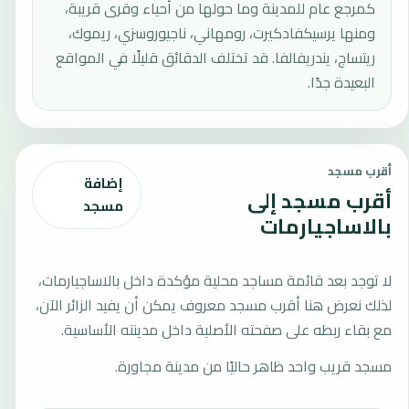
كمرجع عام للمدينة وما حولها من أحياء وقرى قريبة،
ومنها يرسيكفادكيرت، رومهاني، ناجيوروسزي، ريموك،
ريتساج، يندريفالفا. قد تختلف الدقائق قليلًا في المواقع
البعيدة جدًا.
أقرب مسجد
إضافة
أقرب مسجد إلى
مسجد
بالاساجيارمات
لا توجد بعد قائمة مساجد محلية مؤكدة داخل بالاساجيارمات،
لذلك نعرض هنا أقرب مسجد معروف يمكن أن يفيد الزائر الآن،
مع بقاء ربطه على صفحته الأصلية داخل مدينته الأساسية.
مسجد قريب واحد ظاهر حاليًا من مدينة مجاورة.