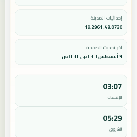
إحداثيات المدينة
48.0730, 19.2961
آخر تحديث الصفحة
٩ أغسطس ٢٠٢٦ في ١٢:١٢ ص
03:07
الإمساك
05:29
الشروق