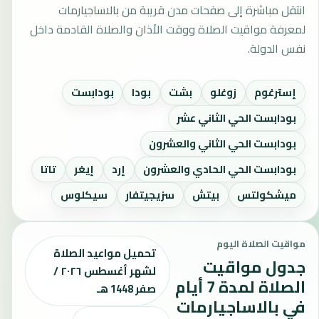
انتقل مباشرة إلى صفحات مدن قريبة من بالاساجيارمات
لمعرفة مواقيت الصلاة ووقت الأذان والصلاة القادمة داخل
نفس الدولة.
إسترغوم
زوغلو
بشت
بودا
بودابست
بودابست الحي الثاني عشر
بودابست الحي الثاني والعشرون
بودابست الحي الحادي والعشرون
إرد
إيغر
تاتا
ميشكولتس
بيتش
سزيجيتفار
سيكلوس
مواقيت الصلاة اليوم
تحميل مواعيد الصلاة
جدول مواقيت
لشهر أغسطس ٢٠٢٦ /
الصلاة لمدة 7 أيام
صفر 1448 هـ
في بالاساجيارمات