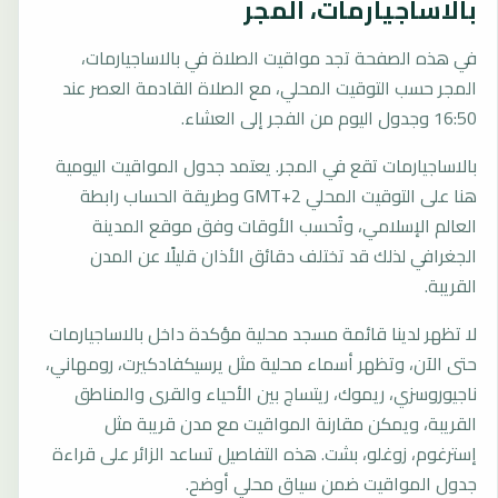
بالاساجيارمات، المجر
في هذه الصفحة تجد مواقيت الصلاة في بالاساجيارمات،
المجر حسب التوقيت المحلي، مع الصلاة القادمة العصر عند
16:50 وجدول اليوم من الفجر إلى العشاء.
بالاساجيارمات تقع في المجر. يعتمد جدول المواقيت اليومية
هنا على التوقيت المحلي GMT+2 وطريقة الحساب رابطة
العالم الإسلامي، وتُحسب الأوقات وفق موقع المدينة
الجغرافي لذلك قد تختلف دقائق الأذان قليلًا عن المدن
القريبة.
لا تظهر لدينا قائمة مسجد محلية مؤكدة داخل بالاساجيارمات
حتى الآن، وتظهر أسماء محلية مثل يرسيكفادكيرت، رومهاني،
ناجيوروسزي، ريموك، ريتساج بين الأحياء والقرى والمناطق
القريبة، ويمكن مقارنة المواقيت مع مدن قريبة مثل
إسترغوم، زوغلو، بشت. هذه التفاصيل تساعد الزائر على قراءة
جدول المواقيت ضمن سياق محلي أوضح.