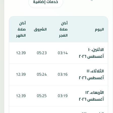
خدمات إضافية
أذان
أذان
أذان
اليوم
صلاة
الشروق
صلاة
صلا
الفجر
الظهر
العص
يعرض هذا الجدول مواقيت الصلاة لمدة 7 أيام في ديبريكين، بما يشمل الفجر والشروق والظهر والعصر والمغرب والعشاء.
الاثنين، ١٠
:39
12:39
05:23
03:14
أغسطس ٢٠٢٦
الثلاثاء، ١١
:38
12:39
05:24
03:16
أغسطس ٢٠٢٦
الأربعاء، ١٢
:37
12:39
05:25
03:19
أغسطس ٢٠٢٦