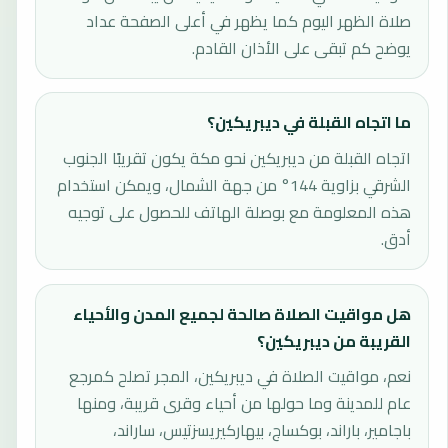
صلاة الظهر اليوم كما يظهر في أعلى الصفحة عداد
يوضح كم تبقى على الأذان القادم.
ما اتجاه القبلة في ديبريكين؟
اتجاه القبلة من ديبريكين نحو مكة يكون تقريبًا الجنوب
الشرقي بزاوية 144° من جهة الشمال، ويمكن استخدام
هذه المعلومة مع بوصلة الهاتف للحصول على توجيه
أدق.
هل مواقيت الصلاة صالحة لجميع المدن والأحياء
القريبة من ديبريكين؟
نعم، مواقيت الصلاة في ديبريكين، المجر تصلح كمرجع
عام للمدينة وما حولها من أحياء وقرى قريبة، ومنها
باجامير، باراند، بوكساج، بيهاركيريسزتيس، ساراند،