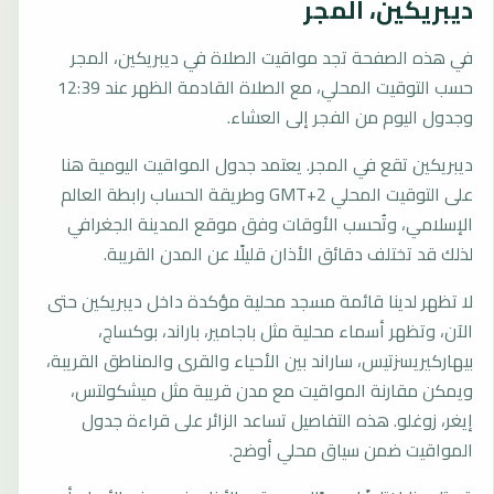
ديبريكين، المجر
في هذه الصفحة تجد مواقيت الصلاة في ديبريكين، المجر
حسب التوقيت المحلي، مع الصلاة القادمة الظهر عند 12:39
وجدول اليوم من الفجر إلى العشاء.
ديبريكين تقع في المجر. يعتمد جدول المواقيت اليومية هنا
على التوقيت المحلي GMT+2 وطريقة الحساب رابطة العالم
الإسلامي، وتُحسب الأوقات وفق موقع المدينة الجغرافي
لذلك قد تختلف دقائق الأذان قليلًا عن المدن القريبة.
لا تظهر لدينا قائمة مسجد محلية مؤكدة داخل ديبريكين حتى
الآن، وتظهر أسماء محلية مثل باجامير، باراند، بوكساج،
بيهاركيريسزتيس، ساراند بين الأحياء والقرى والمناطق القريبة،
ويمكن مقارنة المواقيت مع مدن قريبة مثل ميشكولتس،
إيغر، زوغلو. هذه التفاصيل تساعد الزائر على قراءة جدول
المواقيت ضمن سياق محلي أوضح.