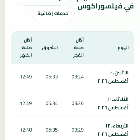
في فيلسوراكوس
خدمات إضافية
أذان
أذان
أذان
اليوم
صلاة
الشروق
صلاة
صلا
الفجر
الظهر
العص
يعرض هذا الجدول مواقيت الصلاة لمدة 7 أيام في فيلسوراكوس، بما يشمل الفجر والشروق والظهر والعصر والمغرب والعشاء.
الاثنين، ١٠
:49
12:49
05:33
03:24
أغسطس ٢٠٢٦
الثلاثاء، ١١
:48
12:49
05:34
03:26
أغسطس ٢٠٢٦
الأربعاء، ١٢
:47
12:48
05:35
03:29
أغسطس ٢٠٢٦