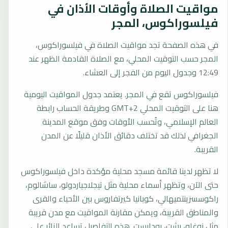
مواقيت الصلاة وأوقات الأذان في
فيلسوراكوس، المجر
في هذه الصفحة تجد مواقيت الصلاة في فيلسوراكوس،
المجر حسب التوقيت المحلي، مع الصلاة القادمة الظهر عند
12:49 وجدول اليوم من الفجر إلى العشاء.
فيلسوراكوس تقع في المجر. يعتمد جدول المواقيت اليومية
هنا على التوقيت المحلي GMT+2 وطريقة الحساب رابطة
العالم الإسلامي، وتُحسب الأوقات وفق موقع المدينة
الجغرافي لذلك قد تختلف دقائق الأذان قليلًا عن المدن
القريبة.
لا تظهر لدينا قائمة مسجد محلية مؤكدة داخل فيلسوراكوس
حتى الآن، وتظهر أسماء محلية مثل تيجلاجياردولو، ساشالوم،
راكوسسزينتميهالي، كوبانيا كيرتفاروس بين الأحياء والقرى
والمناطق القريبة، ويمكن مقارنة المواقيت مع مدن قريبة
مثل زوغلو، بشت، بودابست. هذه التفاصيل تساعد الزائر على