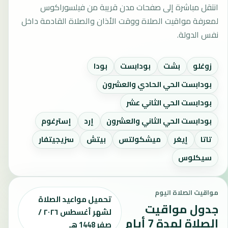
انتقل مباشرة إلى صفحات مدن قريبة من فيلسوراكوس
لمعرفة مواقيت الصلاة ووقت الأذان والصلاة القادمة داخل
نفس الدولة.
زوغلو
بشت
بودابست
بودا
بودابست الحي الحادي والعشرون
بودابست الحي الثاني عشر
بودابست الحي الثاني والعشرون
إرد
إسترغوم
تاتا
إيغر
ميشكولتس
بيتش
سزيجيتفار
سيكلوس
مواقيت الصلاة اليوم
تحميل مواعيد الصلاة
جدول مواقيت
لشهر أغسطس ٢٠٢٦ /
الصلاة لمدة 7 أيام
صفر 1448 هـ