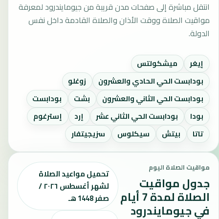
انتقل مباشرة إلى صفحات مدن قريبة من جيومايندرود لمعرفة
مواقيت الصلاة ووقت الأذان والصلاة القادمة داخل نفس
الدولة.
إيغر
ميشكولتس
بودابست الحي الحادي والعشرون
زوغلو
بودابست الحي الثاني والعشرون
بشت
بودابست
بودا
بودابست الحي الثاني عشر
إرد
إسترغوم
تاتا
بيتش
سيكلوس
سزيجيتفار
مواقيت الصلاة اليوم
تحميل مواعيد الصلاة
جدول مواقيت
لشهر أغسطس ٢٠٢٦ /
الصلاة لمدة 7 أيام
صفر 1448 هـ
في جيومايندرود