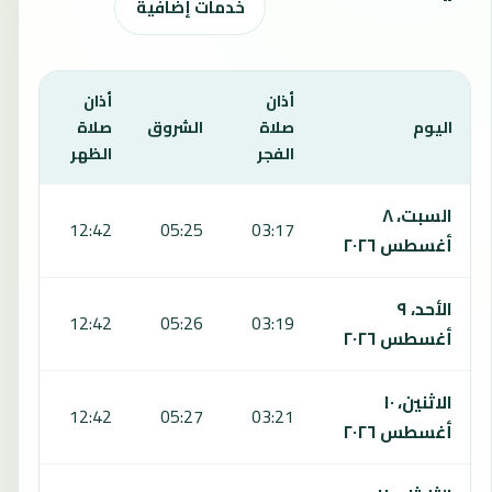
خدمات إضافية
أذان
أذان
أذان
اليوم
صلاة
الشروق
صلاة
صلا
الفجر
الظهر
العص
يعرض هذا الجدول مواقيت الصلاة لمدة 7 أيام في جيومايندرود، بما يشمل الفجر والشروق والظهر والعصر والمغرب والعشاء.
السبت، ٨
:43
12:42
05:25
03:17
أغسطس ٢٠٢٦
الأحد، ٩
:42
12:42
05:26
03:19
أغسطس ٢٠٢٦
الاثنين، ١٠
:41
12:42
05:27
03:21
أغسطس ٢٠٢٦