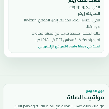
مسجد مئذنة إيغر
الحي
:
يجيرسزالوك
المدينة
:
إيغر
الحي: يجيرسزالوك، المدينة: إيغر، الموقع: Knézich
Károly u.
حالة المصدر
:
مسجد قريب من مدينة مجاورة
آخر مراجعة
:
٨ أغسطس ٢٠٢٦ في ١٢:١٨ ص
ابحث في Google Maps
الموقع الإلكتروني
حول الموقع
مواقيت الصلاة
مواقيت صلاة حسب المدينة مع اتجاه القبلة ومصادر بيانات