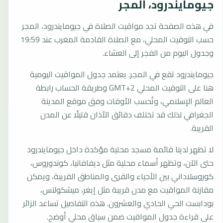
جيومايندرود، المجر
في هذه الصفحة تجد مواقيت الصلاة في جيومايندرود، المجر
حسب التوقيت المحلي، مع الصلاة القادمة المغرب عند 19:59
وجدول اليوم من الفجر إلى العشاء.
جيومايندرود تقع في المجر. يعتمد جدول المواقيت اليومية
هنا على التوقيت المحلي GMT+2 وطريقة الحساب رابطة
العالم الإسلامي، وتُحسب الأوقات وفق موقع المدينة
الجغرافي لذلك قد تختلف دقائق الأذان قليلًا عن المدن
القريبة.
لا تظهر لدينا قائمة مسجد محلية مؤكدة داخل جيومايندرود
حتى الآن، وتظهر أسماء محلية مثل ديفافانيا، كوندوروس،
كوروسلاداني بين الأحياء والقرى والمناطق القريبة، ويمكن
مقارنة المواقيت مع مدن قريبة مثل إيغر، ميشكولتس،
بودابست الحي الحادي والعشرون. هذه التفاصيل تساعد الزائر
على قراءة جدول المواقيت ضمن سياق محلي أوضح.