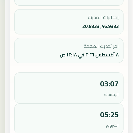
إحداثيات المدينة
46.9333, 20.8333
آخر تحديث الصفحة
٨ أغسطس ٢٠٢٦ في ١٢:١٨ ص
03:07
الإمساك
05:25
الشروق