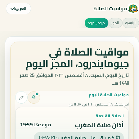
مواقيت الصلاة
العربية
الرئيسية
المجر
جيومايندرود
مواقيت الصلاة في
جيومايندرود، المجر اليوم
تاريخ اليوم: السبت، ٨ أغسطس ٢٠٢٦ الموافق 25 صفر
1448 هـ.
مواقيت الصلاة اليوم
آخر تحديث
:
٨ أغسطس ٢٠٢٦ في ١٢:١٨ ص
الصلاة القادمة
أذان صلاة المغرب
موعدها 19:59
⏰ كم باقي على صلاة المغرب: ٠١:٣٨:١٨