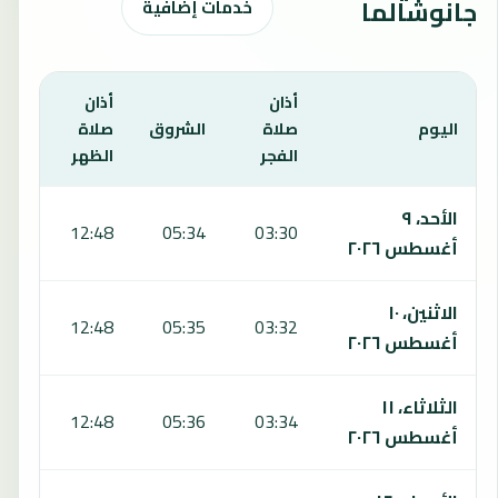
جانوشالما
خدمات إضافية
أذان
أذان
أذان
اليوم
صلاة
الشروق
صلاة
صلا
الفجر
الظهر
العص
يعرض هذا الجدول مواقيت الصلاة لمدة 7 أيام في جانوشالما، بما يشمل الفجر والشروق والظهر والعصر والمغرب والعشاء.
الأحد، ٩
:47
12:48
05:34
03:30
أغسطس ٢٠٢٦
الاثنين، ١٠
:47
12:48
05:35
03:32
أغسطس ٢٠٢٦
الثلاثاء، ١١
:46
12:48
05:36
03:34
أغسطس ٢٠٢٦