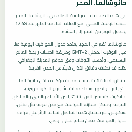
جانوشالما، المجر
في هذه الصفحة تجد مواقيت الصلاة في جانوشالما، المجر
حسب التوقيت المحلي، مع الصلاة القادمة الظهر عند 12:48
وجدول اليوم من الفجر إلى العشاء.
جانوشالما تقع في المجر. يعتمد جدول المواقيت اليومية هنا
على التوقيت المحلي GMT+2 وطريقة الحساب رابطة العالم
الإسلامي، وتُحسب الأوقات وفق موقع المدينة الجغرافي
لذلك قد تختلف دقائق الأذان قليلًا عن المدن القريبة.
لا تظهر لدينا قائمة مسجد محلية مؤكدة داخل جانوشالما
حتى الآن، وتظهر أسماء محلية مثل بوروتا، كونفيهيرتو،
ميليكوت، كيسسزاللاس، تاتاهازا بين الأحياء والقرى والمناطق
القريبة، ويمكن مقارنة المواقيت مع مدن قريبة مثل بيتش،
سيكلوس، سزيجيتفار. هذه التفاصيل تساعد الزائر على قراءة
جدول المواقيت ضمن سياق محلي أوضح.