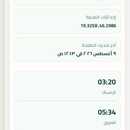
إحداثيات المدينة
46.2986, 19.3258
آخر تحديث الصفحة
٩ أغسطس ٢٠٢٦ في ١٢:١٣ ص
03:20
الإمساك
05:34
الشروق