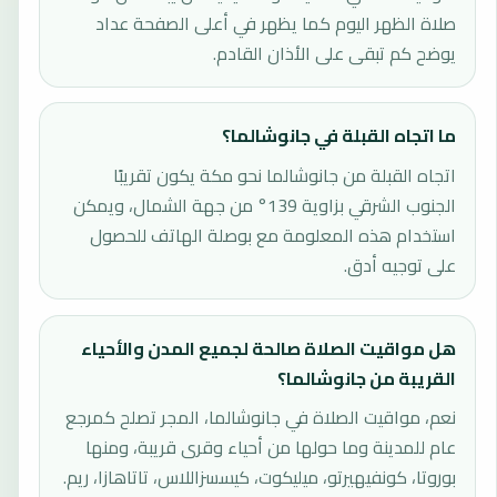
صلاة الظهر اليوم كما يظهر في أعلى الصفحة عداد
يوضح كم تبقى على الأذان القادم.
ما اتجاه القبلة في جانوشالما؟
اتجاه القبلة من جانوشالما نحو مكة يكون تقريبًا
الجنوب الشرقي بزاوية 139° من جهة الشمال، ويمكن
استخدام هذه المعلومة مع بوصلة الهاتف للحصول
على توجيه أدق.
هل مواقيت الصلاة صالحة لجميع المدن والأحياء
القريبة من جانوشالما؟
نعم، مواقيت الصلاة في جانوشالما، المجر تصلح كمرجع
عام للمدينة وما حولها من أحياء وقرى قريبة، ومنها
بوروتا، كونفيهيرتو، ميليكوت، كيسسزاللاس، تاتاهازا، ريم.