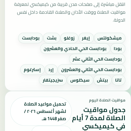
انتقل مباشرة إلى صفحات مدن قريبة من كيميكسي لمعرفة
مواقيت الصلاة ووقت الأذان والصلاة القادمة داخل نفس
الدولة.
ميشكولتس
إيغر
زوغلو
بشت
بودابست
بودا
بودابست الحي الحادي والعشرون
بودابست الحي الثاني عشر
بودابست الحي الثاني والعشرون
إرد
إسترغوم
تاتا
بيتش
سيكلوس
سزيجيتفار
مواقيت الصلاة اليوم
تحميل مواعيد الصلاة
جدول مواقيت
لشهر أغسطس ٢٠٢٦ /
الصلاة لمدة 7 أيام
صفر 1448 هـ
في كيميكسي