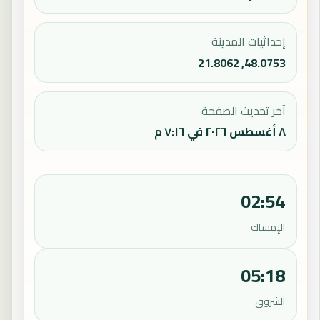
إحداثيات المدينة
48.0753, 21.8062
آخر تحديث الصفحة
٨ أغسطس ٢٠٢٦ في ٧:١٦ م
02:54
الإمساك
05:18
الشروق