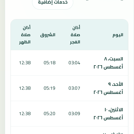
خدمات إضافية
أذان
أذان
أذان
اليوم
صلاة
الشروق
صلاة
صلا
الفجر
الظهر
العص
يعرض هذا الجدول مواقيت الصلاة لمدة 7 أيام في كيميكسي، بما يشمل الفجر والشروق والظهر والعصر والمغرب والعشاء.
السبت، ٨
:40
12:38
05:18
03:04
أغسطس ٢٠٢٦
الأحد، ٩
:40
12:38
05:19
03:07
أغسطس ٢٠٢٦
الاثنين، ١٠
:39
12:38
05:20
03:09
أغسطس ٢٠٢٦