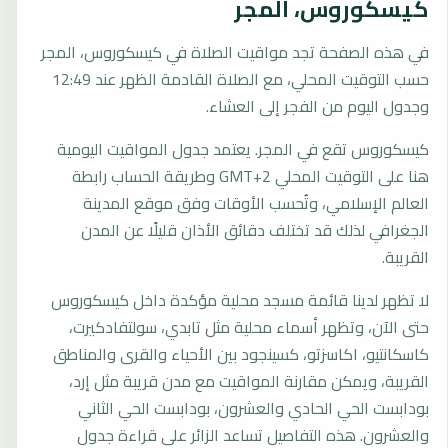
كيسكوروس، المجر
في هذه الصفحة تجد مواقيت الصلاة في كيسكوروس، المجر
حسب التوقيت المحلي، مع الصلاة القادمة الظهر عند 12:49
وجدول اليوم من الفجر إلى العشاء.
كيسكوروس تقع في المجر. يعتمد جدول المواقيت اليومية
هنا على التوقيت المحلي GMT+2 وطريقة الحساب رابطة
العالم الإسلامي، وتُحسب الأوقات وفق موقع المدينة
الجغرافي لذلك قد تختلف دقائق الأذان قليلًا عن المدن
القريبة.
لا تظهر لدينا قائمة مسجد محلية مؤكدة داخل كيسكوروس
حتى الآن، وتظهر أسماء محلية مثل تابدي، سولتفادكيرت،
كاسكانتيو، اكاسزتو، كسينجود بين الأحياء والقرى والمناطق
القريبة، ويمكن مقارنة المواقيت مع مدن قريبة مثل إرد،
بودابست الحي الحادي والعشرون، بودابست الحي الثاني
والعشرون. هذه التفاصيل تساعد الزائر على قراءة جدول