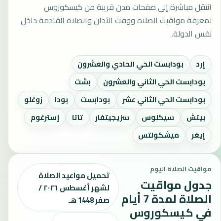
انتقل مباشرة إلى صفحات مدن قريبة من كيسكوروس
لمعرفة مواقيت الصلاة ووقت الأذان والصلاة القادمة داخل
نفس الدولة.
إرد
بودابست الحي الحادي والعشرون
بودابست الحي الثاني والعشرون
بشت
بودابست الحي الثاني عشر
بودابست
بودا
زوغلو
بيتش
سيكلوس
سزيجيتفار
تاتا
إسترغوم
إيغر
ميشكولتس
مواقيت الصلاة اليوم
تحميل مواعيد الصلاة
جدول مواقيت
لشهر أغسطس ٢٠٢٦ /
الصلاة لمدة 7 أيام
صفر 1448 هـ
في كيسكوروس