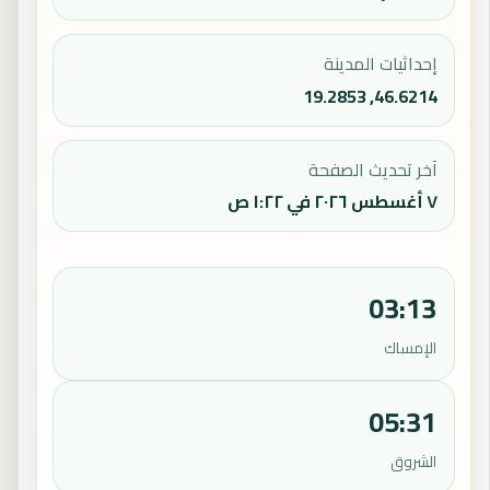
إحداثيات المدينة
46.6214, 19.2853
آخر تحديث الصفحة
٧ أغسطس ٢٠٢٦ في ١:٢٢ ص
03:13
الإمساك
05:31
الشروق