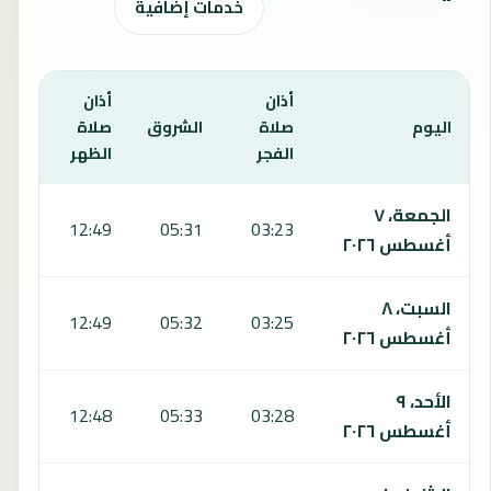
خدمات إضافية
أذان
أذان
أذان
اليوم
صلاة
الشروق
صلاة
صلا
الفجر
الظهر
العص
يعرض هذا الجدول مواقيت الصلاة لمدة 7 أيام في كيسكوروس، بما يشمل الفجر والشروق والظهر والعصر والمغرب والعشاء.
الجمعة، ٧
:49
12:49
05:31
03:23
أغسطس ٢٠٢٦
السبت، ٨
:49
12:49
05:32
03:25
أغسطس ٢٠٢٦
الأحد، ٩
:48
12:48
05:33
03:28
أغسطس ٢٠٢٦