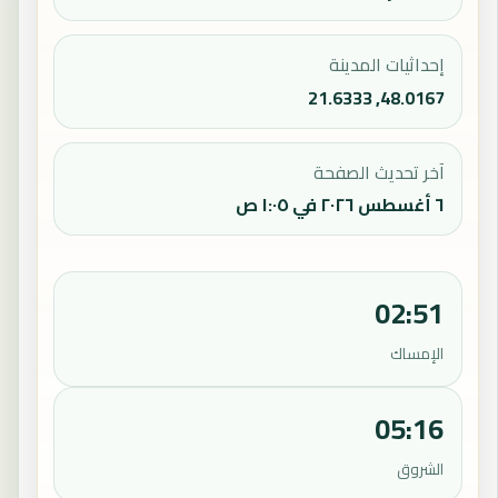
إحداثيات المدينة
48.0167, 21.6333
آخر تحديث الصفحة
٦ أغسطس ٢٠٢٦ في ١:٠٥ ص
02:51
الإمساك
05:16
الشروق