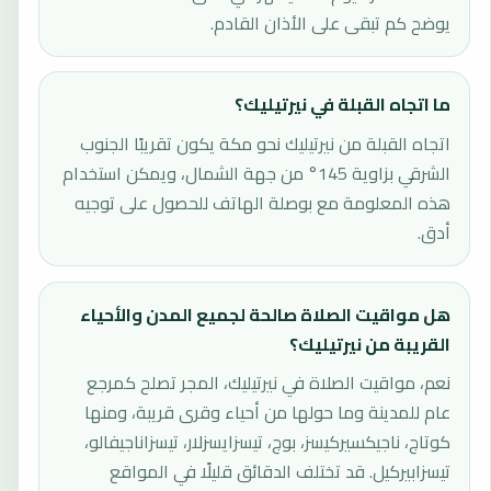
يوضح كم تبقى على الأذان القادم.
ما اتجاه القبلة في نيرتيليك؟
اتجاه القبلة من نيرتيليك نحو مكة يكون تقريبًا الجنوب
الشرقي بزاوية 145° من جهة الشمال، ويمكن استخدام
هذه المعلومة مع بوصلة الهاتف للحصول على توجيه
أدق.
هل مواقيت الصلاة صالحة لجميع المدن والأحياء
القريبة من نيرتيليك؟
نعم، مواقيت الصلاة في نيرتيليك، المجر تصلح كمرجع
عام للمدينة وما حولها من أحياء وقرى قريبة، ومنها
كوتاج، ناجيكسيركيسز، بوج، تيسزايسزلار، تيسزاناجيفالو،
تيسزابيركيل. قد تختلف الدقائق قليلًا في المواقع