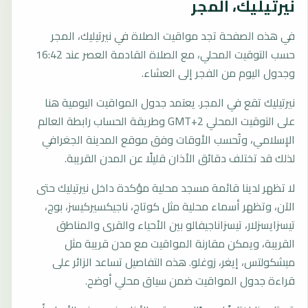
نيرتيليك، المجر
في هذه الصفحة تجد مواقيت الصلاة في نيرتيليك، المجر
حسب التوقيت المحلي، مع الصلاة القادمة العصر عند 16:42
وجدول اليوم من الفجر إلى العشاء.
نيرتيليك تقع في المجر. يعتمد جدول المواقيت اليومية هنا
على التوقيت المحلي GMT+2 وطريقة الحساب رابطة العالم
الإسلامي، وتُحسب الأوقات وفق موقع المدينة الجغرافي
لذلك قد تختلف دقائق الأذان قليلًا عن المدن القريبة.
لا تظهر لدينا قائمة مسجد محلية مؤكدة داخل نيرتيليك حتى
الآن، وتظهر أسماء محلية مثل كوتاج، ناجيكسيركيسز، بوج،
تيسزايسزلار، تيسزاناجيفالو بين الأحياء والقرى والمناطق
القريبة، ويمكن مقارنة المواقيت مع مدن قريبة مثل
ميشكولتس، إيغر، زوغلو. هذه التفاصيل تساعد الزائر على
قراءة جدول المواقيت ضمن سياق محلي أوضح.