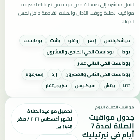
انتقل مباشرة إلى صفحات مدن قريبة من نيرتيليك لمعرفة
مواقيت الصلاة ووقت الأذان والصلاة القادمة داخل نفس
الدولة.
ميشكولتس
إيغر
زوغلو
بشت
بودابست
بودا
بودابست الحي الحادي والعشرون
بودابست الحي الثاني عشر
بودابست الحي الثاني والعشرون
إرد
إسترغوم
تاتا
بيتش
سيكلوس
سزيجيتفار
مواقيت الصلاة اليوم
تحميل مواعيد الصلاة
جدول مواقيت
لشهر أغسطس ٢٠٢٦ / صفر
الصلاة لمدة 7
1448 هـ
أيام في نيرتيليك