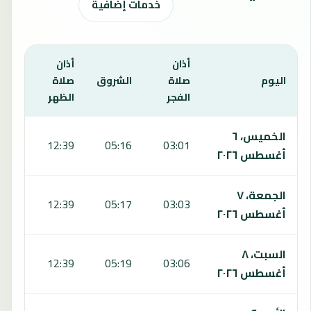
خدمات إضافية
أذان
أذان
أذان
اليوم
صلاة
الشروق
صلاة
صلاة
الفجر
الظهر
العص
يعرض هذا الجدول مواقيت الصلاة لمدة 7 أيام في نيرتيليك، بما يشمل الفجر والشروق والظهر والعصر والمغرب والعشاء.
الخميس، ٦
6:42
12:39
05:16
03:01
أغسطس ٢٠٢٦
الجمعة، ٧
6:42
12:39
05:17
03:03
أغسطس ٢٠٢٦
السبت، ٨
6:41
12:39
05:19
03:06
أغسطس ٢٠٢٦