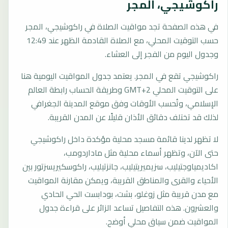
راكوشيجي، المجر
في هذه الصفحة تجد مواقيت الصلاة في راكوشيجي، المجر
حسب التوقيت المحلي، مع الصلاة القادمة الظهر عند 12:49
وجدول اليوم من الفجر إلى العشاء.
راكوشيجي تقع في المجر. يعتمد جدول المواقيت اليومية هنا
على التوقيت المحلي GMT+2 وطريقة الحساب رابطة العالم
الإسلامي، وتُحسب الأوقات وفق موقع المدينة الجغرافي
لذلك قد تختلف دقائق الأذان قليلًا عن المدن القريبة.
لا تظهر لدينا قائمة مسجد محلية مؤكدة داخل راكوشيجي
حتى الآن، وتظهر أسماء محلية مثل ماداردومب،
اكاديمياوجتيليب، سزيميريتيليب، جانزتيليب، راكوسكيريسزتور بين
الأحياء والقرى والمناطق القريبة، ويمكن مقارنة المواقيت
مع مدن قريبة مثل زوغلو، بشت، بودابست الحي الحادي
والعشرون. هذه التفاصيل تساعد الزائر على قراءة جدول
المواقيت ضمن سياق محلي أوضح.