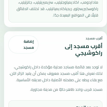
ماداردومب، اكاديمياوجتيليب، سزيميريتيليب، جانزتيليب،
راكوسكيريسزتور، ريجياكاديمياتيليب. قد تختلف الدقائق
قليلًا في المواقع البعيدة جدًا.
أقرب مسجد
إضافة
أقرب مسجد إلى
مسجد
راكوشيجي
لا توجد بعد قائمة مساجد محلية مؤكدة داخل راكوشيجي،
لذلك نعرض هنا أقرب مسجد معروف يمكن أن يفيد الزائر الآن،
مع بقاء ربطه على صفحته الأصلية داخل مدينته الأساسية.
مسجد قريب واحد ظاهر حاليًا من مدينة مجاورة.