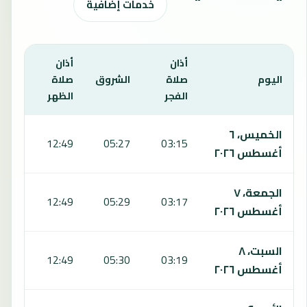
خدمات إضافية
أذان
أذان
أذان
اليوم
صلاة
الشروق
صلاة
صلاة
الفجر
الظهر
العص
يعرض هذا الجدول مواقيت الصلاة لمدة 7 أيام في راكوشيجي، بما يشمل الفجر والشروق والظهر والعصر والمغرب والعشاء.
الخميس، ٦
6:51
12:49
05:27
03:15
أغسطس ٢٠٢٦
الجمعة، ٧
6:51
12:49
05:29
03:17
أغسطس ٢٠٢٦
السبت، ٨
6:50
12:49
05:30
03:19
أغسطس ٢٠٢٦