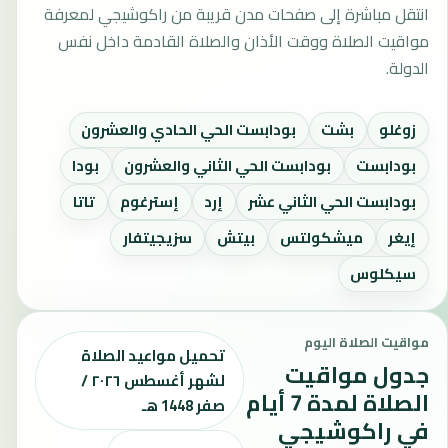
انتقل مباشرة إلى صفحات مدن قريبة من راكوشيجي لمعرفة
مواقيت الصلاة ووقت الأذان والصلاة القادمة داخل نفس
الدولة.
زوغلو
بشت
بودابست الحي الحادي والعشرون
بودابست
بودابست الحي الثاني والعشرون
بودا
بودابست الحي الثاني عشر
إرد
إسترغوم
تاتا
إيغر
ميشكولتس
بيتش
سزيجيتفار
سيكلوس
مواقيت الصلاة اليوم
تحميل مواعيد الصلاة
جدول مواقيت
لشهر أغسطس ٢٠٢٦ /
الصلاة لمدة 7 أيام
صفر 1448 هـ
في راكوشيجي