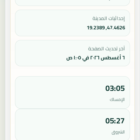
إحداثيات المدينة
47.4626, 19.2389
آخر تحديث الصفحة
٦ أغسطس ٢٠٢٦ في ١:٠٥ ص
03:05
الإمساك
05:27
الشروق