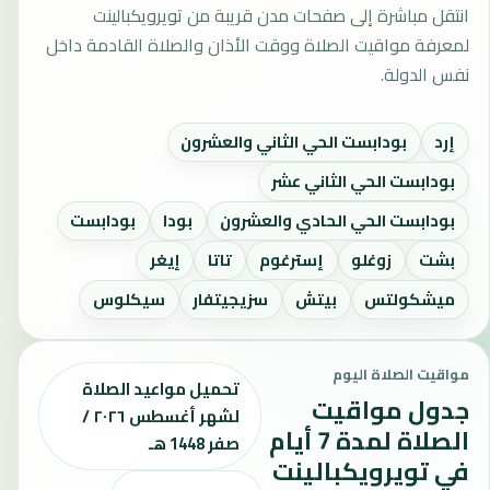
انتقل مباشرة إلى صفحات مدن قريبة من تويرويكبالينت
لمعرفة مواقيت الصلاة ووقت الأذان والصلاة القادمة داخل
نفس الدولة.
إرد
بودابست الحي الثاني والعشرون
بودابست الحي الثاني عشر
بودابست الحي الحادي والعشرون
بودا
بودابست
بشت
زوغلو
إسترغوم
تاتا
إيغر
ميشكولتس
بيتش
سزيجيتفار
سيكلوس
مواقيت الصلاة اليوم
تحميل مواعيد الصلاة
جدول مواقيت
لشهر أغسطس ٢٠٢٦ /
الصلاة لمدة 7 أيام
صفر 1448 هـ
في تويرويكبالينت