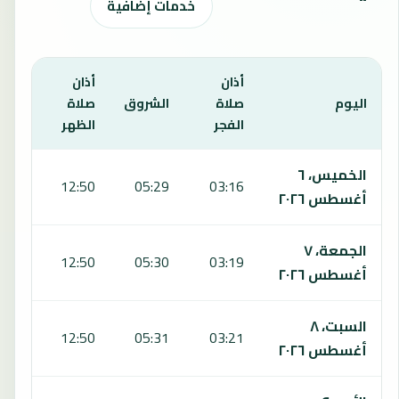
خدمات إضافية
أذان
أذان
أذان
اليوم
صلاة
الشروق
صلاة
صلاة
الفجر
الظهر
العص
يعرض هذا الجدول مواقيت الصلاة لمدة 7 أيام في تويرويكبالينت، بما يشمل الفجر والشروق والظهر والعصر والمغرب والعشاء.
الخميس، ٦
6:52
12:50
05:29
03:16
أغسطس ٢٠٢٦
الجمعة، ٧
6:52
12:50
05:30
03:19
أغسطس ٢٠٢٦
السبت، ٨
6:51
12:50
05:31
03:21
أغسطس ٢٠٢٦