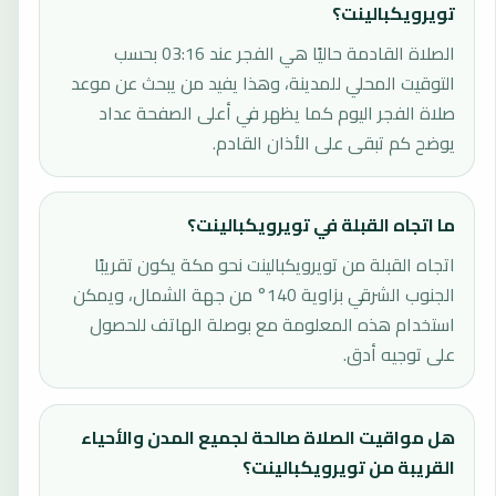
تويرويكبالينت؟
الصلاة القادمة حاليًا هي الفجر عند 03:16 بحسب
التوقيت المحلي للمدينة، وهذا يفيد من يبحث عن موعد
صلاة الفجر اليوم كما يظهر في أعلى الصفحة عداد
يوضح كم تبقى على الأذان القادم.
ما اتجاه القبلة في تويرويكبالينت؟
اتجاه القبلة من تويرويكبالينت نحو مكة يكون تقريبًا
الجنوب الشرقي بزاوية 140° من جهة الشمال، ويمكن
استخدام هذه المعلومة مع بوصلة الهاتف للحصول
على توجيه أدق.
هل مواقيت الصلاة صالحة لجميع المدن والأحياء
القريبة من تويرويكبالينت؟