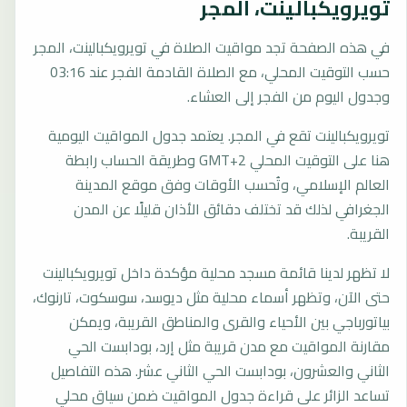
تويرويكبالينت، المجر
في هذه الصفحة تجد مواقيت الصلاة في تويرويكبالينت، المجر
حسب التوقيت المحلي، مع الصلاة القادمة الفجر عند 03:16
وجدول اليوم من الفجر إلى العشاء.
تويرويكبالينت تقع في المجر. يعتمد جدول المواقيت اليومية
هنا على التوقيت المحلي GMT+2 وطريقة الحساب رابطة
العالم الإسلامي، وتُحسب الأوقات وفق موقع المدينة
الجغرافي لذلك قد تختلف دقائق الأذان قليلًا عن المدن
القريبة.
لا تظهر لدينا قائمة مسجد محلية مؤكدة داخل تويرويكبالينت
حتى الآن، وتظهر أسماء محلية مثل ديوسد، سوسكوت، تارنوك،
بياتورباجي بين الأحياء والقرى والمناطق القريبة، ويمكن
مقارنة المواقيت مع مدن قريبة مثل إرد، بودابست الحي
الثاني والعشرون، بودابست الحي الثاني عشر. هذه التفاصيل
تساعد الزائر على قراءة جدول المواقيت ضمن سياق محلي