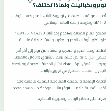
تويرويكبالينت ولماذا تختلف؟
تُحسب مواقيت الصلاة في تويرويكبالينت، المجر بحسب توقيت
GMT+2 وطريقة رابطة العالم الإسلامي.
المرجع العام للمدينة يستخدم إحداثيات 47.4293, 18.9136
حتى تظهر أوقات الفجر والمغرب والعشاء بدقة مناسبة.
اختلاف وقت الفجر والمغرب والعشاء من يوم إلى آخر أمر
طبيعي، لأن بداية كل صلاة ترتبط بالشروق والزوال والغروب
ودرجات الشفق. لهذا يفيدك اختيار المدينة الصحيحة ومراجعة
الجدول المحدث باستمرار في تويرويكبالينت.
أوقات الإقامة والجمعة المعروضة للمدينة مرجعية وقد
تكون تقديرية عندما لا تتوفر بيانات مؤكدة من مسجد محدد.
تعرف على مصادر البيانات ومنهجية الحساب.