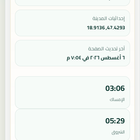
إحداثيات المدينة
47.4293, 18.9136
آخر تحديث الصفحة
٦ أغسطس ٢٠٢٦ في ٧:٥٤ م
03:06
الإمساك
05:29
الشروق