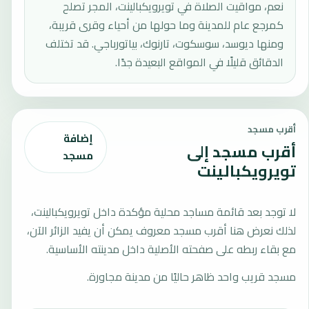
نعم، مواقيت الصلاة في تويرويكبالينت، المجر تصلح
كمرجع عام للمدينة وما حولها من أحياء وقرى قريبة،
ومنها ديوسد، سوسكوت، تارنوك، بياتورباجي. قد تختلف
الدقائق قليلًا في المواقع البعيدة جدًا.
أقرب مسجد
إضافة
أقرب مسجد إلى
مسجد
تويرويكبالينت
لا توجد بعد قائمة مساجد محلية مؤكدة داخل تويرويكبالينت،
لذلك نعرض هنا أقرب مسجد معروف يمكن أن يفيد الزائر الآن،
مع بقاء ربطه على صفحته الأصلية داخل مدينته الأساسية.
مسجد قريب واحد ظاهر حاليًا من مدينة مجاورة.