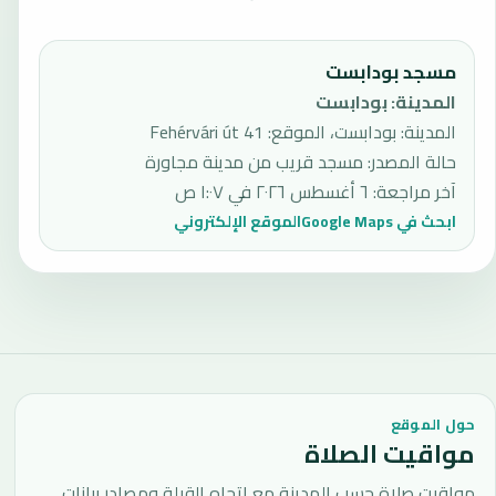
مسجد بودابست
المدينة
:
بودابست
المدينة: بودابست، الموقع: 41 Fehérvári út
حالة المصدر
:
مسجد قريب من مدينة مجاورة
آخر مراجعة
:
٦ أغسطس ٢٠٢٦ في ١:٠٧ ص
ابحث في Google Maps
الموقع الإلكتروني
حول الموقع
مواقيت الصلاة
مواقيت صلاة حسب المدينة مع اتجاه القبلة ومصادر بيانات