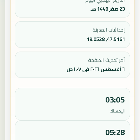
23 صفر 1448 هـ
إحداثيات المدينة
47.5161, 19.0528
آخر تحديث الصفحة
٦ أغسطس ٢٠٢٦ في ١:٠٧ ص
03:05
الإمساك
05:28