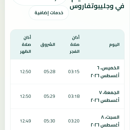
في وجليبوتفاروس
خدمات إضافية
أذان
أذان
أذان
اليوم
صلاة
الشروق
صلاة
صلاة
الفجر
الظهر
العص
يعرض هذا الجدول مواقيت الصلاة لمدة 7 أيام في وجليبوتفاروس، بما يشمل الفجر والشروق والظهر والعصر والمغرب والعشاء.
الخميس، ٦
6:52
12:50
05:28
03:15
أغسطس ٢٠٢٦
الجمعة، ٧
6:51
12:50
05:29
03:18
أغسطس ٢٠٢٦
السبت، ٨
6:51
12:49
05:30
03:20
أغسطس ٢٠٢٦