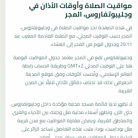
مواقيت الصلاة وأوقات الأذان في
وجليبوتفاروس، المجر
في هذه الصفحة تجد مواقيت الصلاة في وجليبوتفاروس،
المجر حسب التوقيت المحلي، مع الصلاة القادمة المغرب عند
20:11 وجدول اليوم من الفجر إلى العشاء.
وجليبوتفاروس تقع في المجر. يعتمد جدول المواقيت اليومية
هنا على التوقيت المحلي GMT+2 وطريقة الحساب رابطة
العالم الإسلامي، وتُحسب الأوقات وفق موقع المدينة
الجغرافي لذلك قد تختلف دقائق الأذان قليلًا عن المدن
القريبة.
لا تظهر لدينا قائمة مسجد محلية مؤكدة داخل وجليبوتفاروس
حتى الآن، وتظهر أسماء محلية مثل وجلاك بين الأحياء والقرى
والمناطق القريبة، ويمكن مقارنة المواقيت مع مدن قريبة
مثل بودابست، بودا، بشت. هذه التفاصيل تساعد الزائر على
قراءة جدول المواقيت ضمن سياق محلي أوضح.