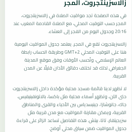
زالاسزينتجروت، المجر
في هذه الصفحة تجد مواقيت الصلاة في زالاسزينتجروت،
المجر حسب التوقيت المحلي، مع الصلاة القادمة المغرب عند
20:16 وجدول اليوم من الفجر إلى العشاء.
زالاسزينتجروت تقع في المجر. يعتمد جدول المواقيت اليومية
هنا على التوقيت المحلي GMT+2 وطريقة الحساب رابطة
العالم الإسلامي، وتُحسب الأوقات وفق موقع المدينة
الجغرافي لذلك قد تختلف دقائق الأذان قليلًا عن المدن
القريبة.
لا تظهر لدينا قائمة مسجد محلية مؤكدة داخل زالاسزينتجروت
حتى الآن، وتظهر أسماء محلية مثل باكسا، بالاتونفينيفيس،
جاك، جانوشازا، جينيسدياس بين الأحياء والقرى والمناطق
القريبة، ويمكن مقارنة المواقيت مع مدن قريبة مثل
سزيجيتفار، تاتا، بيتش. هذه التفاصيل تساعد الزائر على قراءة
جدول المواقيت ضمن سياق محلي أوضح.