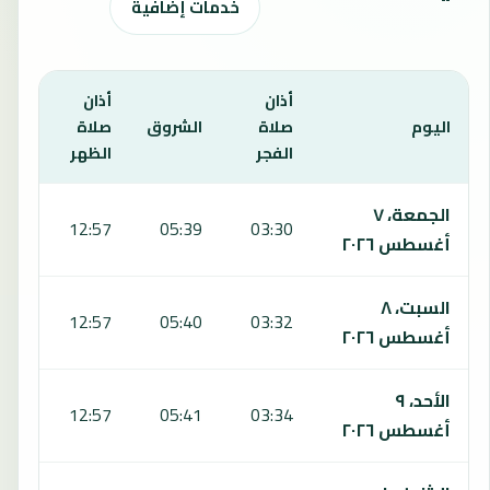
خدمات إضافية
أذان
أذان
أذان
اليوم
صلاة
الشروق
صلاة
صلا
الفجر
الظهر
العص
يعرض هذا الجدول مواقيت الصلاة لمدة 7 أيام في زالاسزينتجروت، بما يشمل الفجر والشروق والظهر والعصر والمغرب والعشاء.
الجمعة، ٧
:59
12:57
05:39
03:30
أغسطس ٢٠٢٦
السبت، ٨
:58
12:57
05:40
03:32
أغسطس ٢٠٢٦
الأحد، ٩
:57
12:57
05:41
03:34
أغسطس ٢٠٢٦