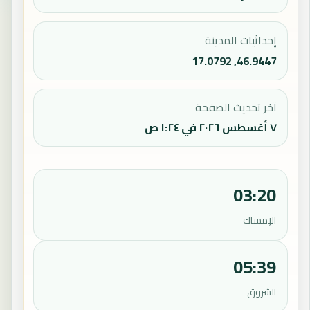
إحداثيات المدينة
46.9447, 17.0792
آخر تحديث الصفحة
٧ أغسطس ٢٠٢٦ في ١:٢٤ ص
03:20
الإمساك
05:39
الشروق