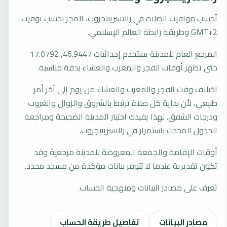
تُحسب مواقيت الصلاة في زالاسزينتجروت، المجر بحسب توقيت
GMT+2 وطريقة رابطة العالم الإسلامي.
المرجع العام للمدينة يستخدم إحداثيات 46.9447, 17.0792
حتى تظهر أوقات الفجر والمغرب والعشاء بدقة مناسبة.
اختلاف وقت الفجر والمغرب والعشاء من يوم إلى آخر أمر
طبيعي، لأن بداية كل صلاة ترتبط بالشروق والزوال والغروب
ودرجات الشفق. لهذا يفيدك اختيار المدينة الصحيحة ومراجعة
الجدول المحدث باستمرار في زالاسزينتجروت.
أوقات الإقامة والجمعة المعروضة للمدينة مرجعية وقد
تكون تقديرية عندما لا تتوفر بيانات مؤكدة من مسجد محدد.
تعرف على مصادر البيانات ومنهجية الحساب.
مصادر البيانات
تفاصيل طريقة الحساب