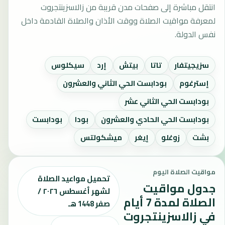
انتقل مباشرة إلى صفحات مدن قريبة من زالاسزينتجروت
لمعرفة مواقيت الصلاة ووقت الأذان والصلاة القادمة داخل
نفس الدولة.
سزيجيتفار
تاتا
بيتش
إرد
سيكلوس
إسترغوم
بودابست الحي الثاني والعشرون
بودابست الحي الثاني عشر
بودابست الحي الحادي والعشرون
بودا
بودابست
بشت
زوغلو
إيغر
ميشكولتس
مواقيت الصلاة اليوم
تحميل مواعيد الصلاة
جدول مواقيت
لشهر أغسطس ٢٠٢٦ /
الصلاة لمدة 7 أيام
صفر 1448 هـ
في زالاسزينتجروت