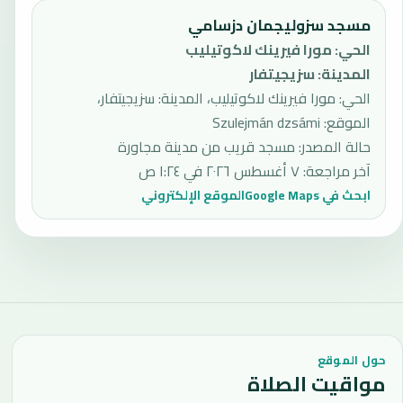
مسجد سزوليجمان دزسامي
الحي
:
مورا فيرينك لاكوتيليب
المدينة
:
سزيجيتفار
الحي: مورا فيرينك لاكوتيليب، المدينة: سزيجيتفار،
الموقع: Szulejmán dzsámi
حالة المصدر
:
مسجد قريب من مدينة مجاورة
آخر مراجعة
:
٧ أغسطس ٢٠٢٦ في ١:٢٤ ص
ابحث في Google Maps
الموقع الإلكتروني
حول الموقع
مواقيت الصلاة