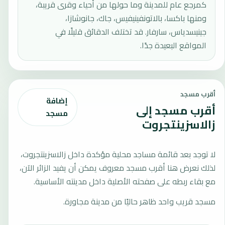
كمرجع عام للمدينة وما حولها من أحياء وقرى قريبة،
ومنها باكسا، بالاتونفينيفيس، جاك، جانوشازا،
جينيسدياس، سارفار. قد تختلف الدقائق قليلًا في
المواقع البعيدة جدًا.
أقرب مسجد
إضافة
أقرب مسجد إلى
مسجد
زالاسزينتجروت
لا توجد بعد قائمة مساجد محلية مؤكدة داخل زالاسزينتجروت،
لذلك نعرض هنا أقرب مسجد معروف يمكن أن يفيد الزائر الآن،
مع بقاء ربطه على صفحته الأصلية داخل مدينته الأساسية.
مسجد قريب واحد ظاهر حاليًا من مدينة مجاورة.