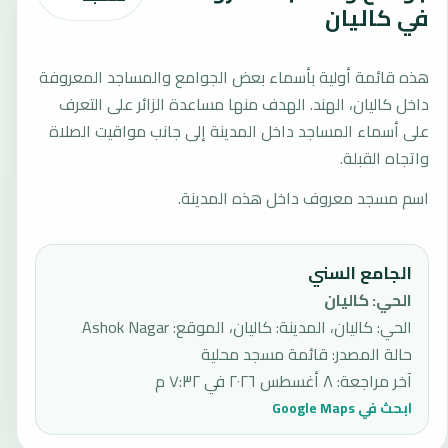
في كاليان
هذه قائمة أولية بأسماء بعض الجوامع والمساجد المعروفة
داخل كاليان، الهند. الهدف منها مساعدة الزائر على التعرف
على أسماء المساجد داخل المدينة إلى جانب مواقيت الصلاة
واتجاه القبلة.
اسم مسجد معروف داخل هذه المدينة.
الجامع السني
الحي
:
كاليان
الحي: كاليان، المدينة: كاليان، الموقع: Ashok Nagar
حالة المصدر
:
قائمة مسجد محلية
آخر مراجعة
:
٨ أغسطس ٢٠٢٦ في ٧:٣٢ م
ابحث في Google Maps