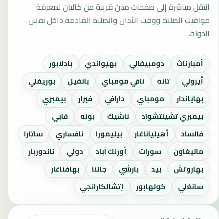
انتقل مباشرة إلى صفحات مدن قريبة من كاليان لمعرفة
مواقيت الصلاة ووقت الأذان والصلاة القادمة داخل نفس
الدولة.
أمبارناث
دومبيفالي
بهيواندي
بادلابور
أيرولي
تانه
نافي مومباي
بانفيل
بوريفلي
بهاياندار
مومباي
دارافي
فيرار
بيمبري
بيمبري تشينتشواد
ناشيك
بونه
فابي
فالساد
أهيلياناغار
بيليمورا
نافساري
ساتارا
ماليغاون
سورات
أورنك آباد
دولي
ناندوربار
بهاروتش
بيد
بارشي
جالنا
بهافناغار
سانغلي
كولهابور
إتشالكارانجي