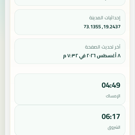
إحداثيات المدينة
19.2437, 73.1355
آخر تحديث الصفحة
٨ أغسطس ٢٠٢٦ في ٧:٣٢ م
04:49
الإمساك
06:17
الشروق