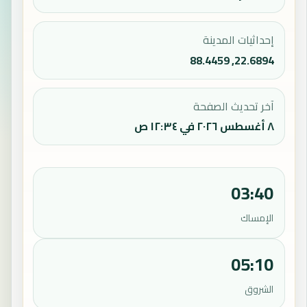
إحداثيات المدينة
22.6894, 88.4459
آخر تحديث الصفحة
٨ أغسطس ٢٠٢٦ في ١٢:٣٤ ص
03:40
الإمساك
05:10
الشروق