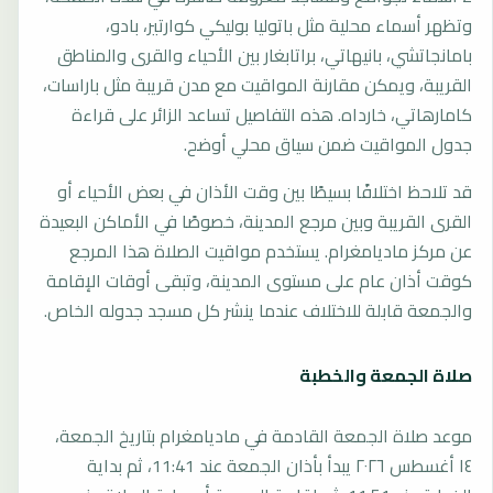
وتظهر أسماء محلية مثل باتوليا بوليكي كوارتير، بادو،
بامانجاتشي، بانيهاتي، براتابغار بين الأحياء والقرى والمناطق
القريبة، ويمكن مقارنة المواقيت مع مدن قريبة مثل باراسات،
كامارهاتي، خارداه. هذه التفاصيل تساعد الزائر على قراءة
جدول المواقيت ضمن سياق محلي أوضح.
قد تلاحظ اختلافًا بسيطًا بين وقت الأذان في بعض الأحياء أو
القرى القريبة وبين مرجع المدينة، خصوصًا في الأماكن البعيدة
عن مركز ماديامغرام. يستخدم مواقيت الصلاة هذا المرجع
كوقت أذان عام على مستوى المدينة، وتبقى أوقات الإقامة
والجمعة قابلة للاختلاف عندما ينشر كل مسجد جدوله الخاص.
صلاة الجمعة والخطبة
موعد صلاة الجمعة القادمة في ماديامغرام بتاريخ الجمعة،
١٤ أغسطس ٢٠٢٦ يبدأ بأذان الجمعة عند 11:41، ثم بداية