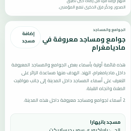
اللهم ارزقنا قربًا من رضاك حين تضيق
الصدور. وذكّر فإن الذكرى تنفع المؤمنين.
الجوامع والمساجد
إضافة
جوامع ومساجد معروفة في
مسجد
ماديامغرام
هذه قائمة أولية بأسماء بعض الجوامع والمساجد المعروفة
داخل ماديامغرام، الهند. الهدف منها مساعدة الزائر على
التعرف على أسماء المساجد داخل المدينة إلى جانب مواقيت
الصلاة واتجاه القبلة.
2 أسماء لجوامع ومساجد معروفة داخل هذه المدينة.
مسجد بانيهارا
الحي
:
بارراكبور ي سوب ديستريكت