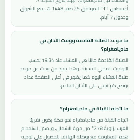
والعشاء في ماديامغرام، الهند بتاريخ السبت، ٨
أغسطس ٢٠٢٦ الموافق 25 صفر 1448 هـ، مع الشروق
وجدول 7 أيام.
ما موعد الصلاة القادمة ووقت الأذان في
ماديامغرام؟
الصلاة القادمة حاليًا هي العشاء عند 19:34 بحسب
التوقيت المحلي للمدينة، وهذا يفيد من يبحث عن موعد
صلاة العشاء اليوم كما يظهر في أعلى الصفحة عداد
يوضح كم تبقى على الأذان القادم.
ما اتجاه القبلة في ماديامغرام؟
اتجاه القبلة من ماديامغرام نحو مكة يكون تقريبًا
الغرب بزاوية 278° من جهة الشمال، ويمكن استخدام
هذه المعلومة مع بوصلة الهاتف للحصول على توجيه