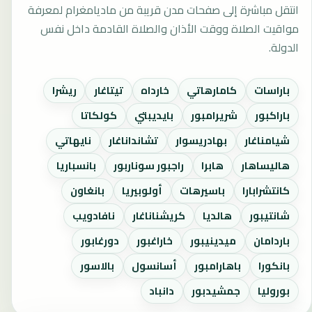
انتقل مباشرة إلى صفحات مدن قريبة من ماديامغرام لمعرفة
مواقيت الصلاة ووقت الأذان والصلاة القادمة داخل نفس
الدولة.
باراسات
كامارهاتي
خارداه
تيتاغار
ريشرا
باراكبور
شريرامبور
بايديبتي
كولكاتا
شيامناغار
بهادريسوار
تشانداناغار
نايهاتي
هاليساهار
هابرا
راجبور سوناربور
بانسباريا
كانتشرابارا
باسيرهات
أولوبيريا
بانغاون
شانتيبور
هالديا
كريشناناغار
نافادويب
باردامان
ميدينيبور
خاراغبور
دورغابور
بانكورا
باهارامبور
أسانسول
بالاسور
بوروليا
جمشيدبور
دانباد