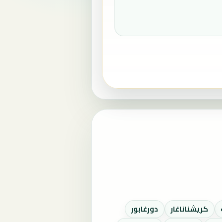
كريشناناغار
دورغابور