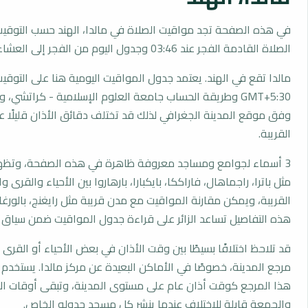
في هذه الصفحة تجد مواقيت الصلاة في مالدا، الهند حسب التوقيت
الصلاة القادمة الفجر عند 03:46 وجدول اليوم من الفجر إلى العشاء.
مالدا تقع في الهند. يعتمد جدول المواقيت اليومية هنا على التوقي
GMT+5:30 وطريقة الحساب جامعة العلوم الإسلامية - كراتشي،
وفق موقع المدينة الجغرافي لذلك قد تختلف دقائق الأذان قليلًا ع
القريبة.
3 أسماء لجوامع ومساجد معروفة ظاهرة في هذه الصفحة، وتظهر
مثل باترا، راجماهال، فاراككا، بايكبارا، بارهاروا بين الأحياء والقرى 
القريبة، ويمكن مقارنة المواقيت مع مدن قريبة مثل رايغنج، بالورغات
هذه التفاصيل تساعد الزائر على قراءة جدول المواقيت ضمن سياق
قد تلاحظ اختلافًا بسيطًا بين وقت الأذان في بعض الأحياء أو القرى ا
مرجع المدينة، خصوصًا في الأماكن البعيدة عن مركز مالدا. يستخدم
هذا المرجع كوقت أذان عام على مستوى المدينة، وتبقى أوقات ال
والجمعة قابلة للاختلاف عندما ينشر كل مسجد جدوله الخاص.