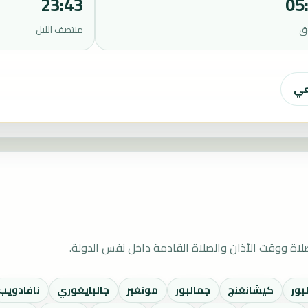
23:43
05
ق
منتصف الليل
عي
لاة ووقت الأذان والصلاة القادمة داخل نفس الدولة.
بور
كيشانغنج
جمالبور
مونغير
جالبايغوري
نافادويب