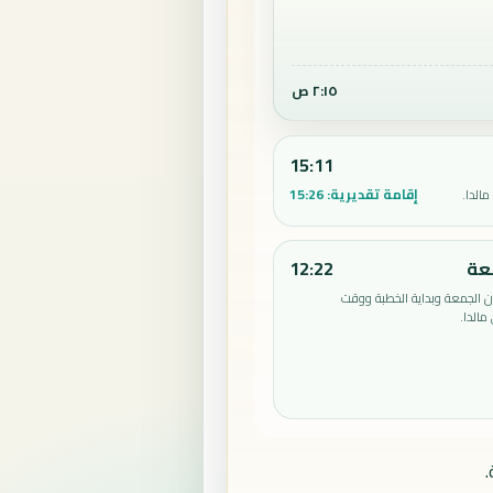
٢:١٥ ص
15:11
إقامة تقديرية:
15:26
الدا.
عة
12:22
الجمعة وبداية الخطبة ووقت
الدا.