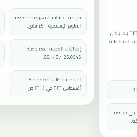
طريقة الحساب المعروضة: جامعة
العلوم الإسلامية - كراتشي.
موعد صلاة الجمعة القادمة في مالدا بتاريخ الجمعة، ١٤ أغسطس ٢٠٢٦ يبدأ بأذان
ثم إقامة الجمعة أو بداية الصلاة
إحداثيات المدينة المعروضة:
25.0045, 88.1457.
آخر تحديث ظاهر للصفحة: ٨
أغسطس ٢٠٢٦ في ١٢:٣٤ ص.
دك على متابعة
ة.