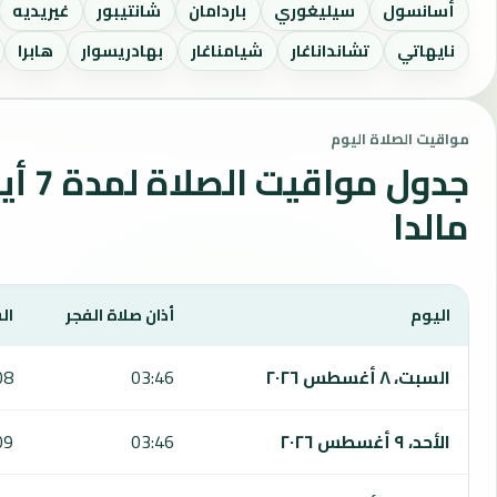
أسانسول
سيليغوري
باردامان
شانتيبور
غيريديه
نايهاتي
تشانداناغار
شيامناغار
بهادريسوار
هابرا
مواقيت الصلاة اليوم
جدول مواقي
مالدا
اليوم
أذان صلاة الفجر
ال
يعرض هذا الجدول مواقيت الصلاة لمدة 7 أيام في مالدا، بما يشمل الفجر والشروق والظهر والعصر والمغرب والعشاء.
السبت، ٨ أغسطس ٢٠٢٦
03:46
08
الأحد، ٩ أغسطس ٢٠٢٦
03:46
09