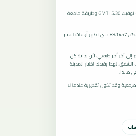
تُحسب مواقيت الصلاة في مالدا، الهند بحسب توقيت GMT+5:30 وطريقة جامعة
المرجع العام للمدينة يستخدم إحداثيات 25.0045, 88.1457 حتى تظهر أوقات الفجر
لى آخر أمر طبيعي، لأن بداية كل
الشفق. لهذا يفيدك اختيار المدينة
 مالدا.
رجعية وقد تكون تقديرية عندما لا
ساب