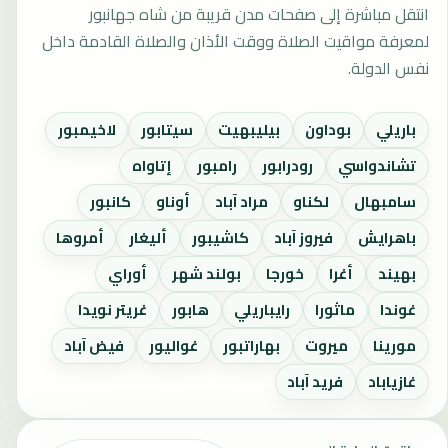
انتقل مباشرة إلى صفحات مدن قريبة من شاه جهانبور
لمعرفة مواقيت الصلاة ووقت الأذان والصلاة القادمة داخل
نفس الدولة.
باريلي
بوداون
بيليبهيت
سيتابور
لاخيمبور
تشاندواسي
رودرابور
رامبور
إتاواه
سامبهال
لكناو
مراد آباد
أوناو
كانبور
باهرايش
فيروز آباد
كاشيبور
أليغار
أمروها
بهيند
أغرا
خورجا
بولند شهر
أوراي
غوندا
ماثورا
رايباريلي
هابور
غريتر نويدا
مورينا
ميروت
بهاراتبور
غواليور
فيض آباد
غازياباد
فريد آباد