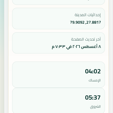
إحداثيات المدينة
27.8817, 79.9092
آخر تحديث الصفحة
٨ أغسطس ٢٠٢٦ في ٧:٣٣ م
04:02
الإمساك
05:37
الشروق