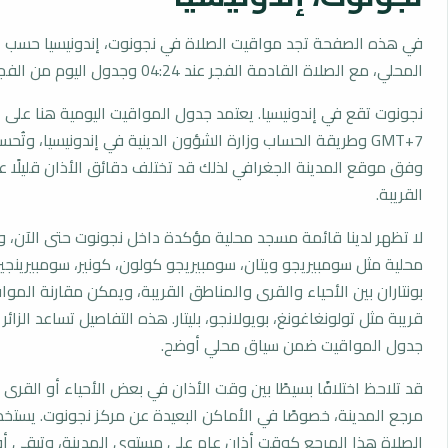
في هذه الصفحة تجد مواقيت الصلاة في نجونوت، إندونيسيا حسب ا
المحلي، مع الصلاة القادمة الفجر عند 04:24 وجدول اليوم من الفجر إلى العشاء.
نجونوت تقع في إندونيسيا. يعتمد جدول المواقيت اليومية هنا على 
GMT+7 وطريقة الحساب وزارة الشؤون الدينية في إندونيسيا، وتُح
وفق موقع المدينة الجغرافي لذلك قد تختلف دقائق الأذان قليلًا ع
القريبة.
لا تظهر لدينا قائمة مسجد محلية مؤكدة داخل نجونوت حتى الآن، 
محلية مثل سومبيريجو ويتان، سومبيريجو كولون، كونير، سومبيرينجي
بونتاران بين الأحياء والقرى والمناطق القريبة، ويمكن مقارنة الم
قريبة مثل تولونغاغونغ، بويولانجو، بليتار. هذه التفاصيل تساعد الزائر
جدول المواقيت ضمن سياق محلي أوضح.
قد تلاحظ اختلافًا بسيطًا بين وقت الأذان في بعض الأحياء أو القرى ا
مرجع المدينة، خصوصًا في الأماكن البعيدة عن مركز نجونوت. يستخ
الصلاة هذا المرجع كوقت أذان عام على مستوى المدينة، وتبقى أو