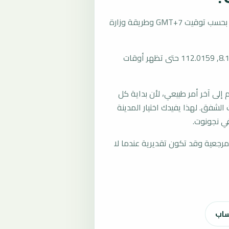
تُحسب مواقيت الصلاة في نجونوت، إندونيسيا بحسب توقيت GMT+7 وطريقة وزارة
المرجع العام للمدينة يستخدم إحداثيات -8.1058, 112.0159 حتى تظهر أوقات
لى آخر أمر طبيعي، لأن بداية كل
الشفق. لهذا يفيدك اختيار المدينة
ي نجونوت.
رجعية وقد تكون تقديرية عندما لا
ساب