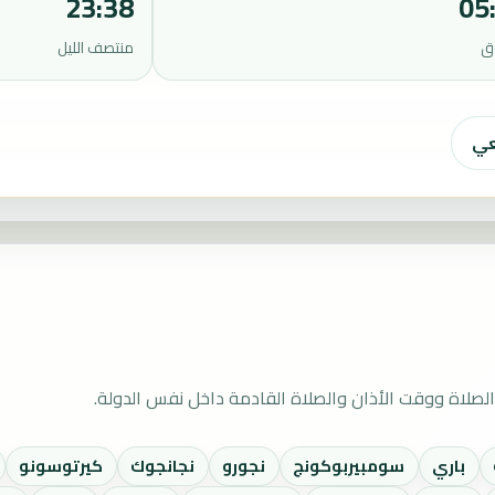
23:38
05
ق
منتصف الليل
عي
صلاة ووقت الأذان والصلاة القادمة داخل نفس الدولة.
باري
سومبيربوكونج
نجورو
نجانجوك
كيرتوسونو