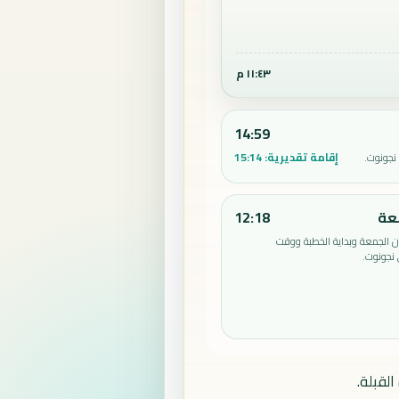
١١:٤٣ م
14:59
إقامة تقديرية:
15:14
نجونوت.
عة
12:18
الجمعة وبداية الخطبة ووقت
نجونوت.
لقبلة.