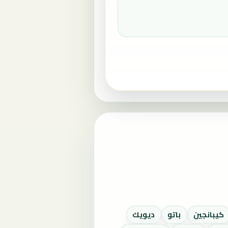
كيبانجين
باتو
ديويك