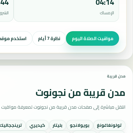
:44
04:14
الإمساك
الشرو
مواقيت الصلاة اليوم
نظرة 7 أيام
استخدم موق
مدن قريبة
مدن قريبة من نجونوت
انتقل مباشرة إلى صفحات مدن قريبة من نجونوت لمعرفة مواقيت ال
تولونغاغونغ
بويولانجو
بليتار
كيديري
ترينججاليك