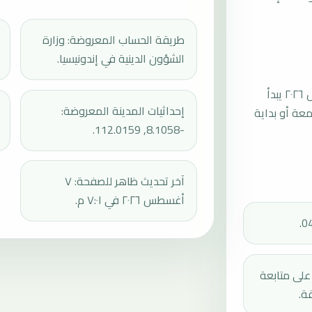
طريقة الحساب المعروضة: وزارة
الشؤون الدينية في إندونيسيا.
موعد صلاة الجمعة القادمة في نجونوت بتاريخ الجمعة، ٧ أغسطس ٢٠٢٦ يبدأ
إحداثيات المدينة المعروضة:
عند 11:48، ثم إقامة الجمعة أو بداية
-8.1058, 112.0159.
آخر تحديث ظاهر للصفحة: ٧
أغسطس ٢٠٢٦ في ٧:٠١ م.
دك على متابعة
ة.