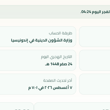
طريقة الحساب
وزارة الشؤون الدينية في إندونيسيا
التاريخ الهجري اليوم
24 صفر 1448 هـ
آخر تحديث الصفحة
٧ أغسطس ٢٠٢٦ في ٧:٠١ م