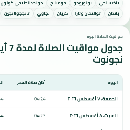
باكيساجي
بونوروجو
جومبانج
جونجدانجليجي كولون
باندان
تولانجان وتارا
كريان
نجاوي
تانججولانجين
مواقيت الصلاة اليوم
جدول مواقي
نجونوت
اليوم
أذان صلاة الفجر
ال
يعرض هذا الجدول مواقيت الصلاة لمدة 7 أيام في نجونوت، بما يشمل الفجر والشروق والظهر والعصر والمغرب والعشاء.
الجمعة، ٧ أغسطس ٢٠٢٦
04:24
44
السبت، ٨ أغسطس ٢٠٢٦
04:23
44