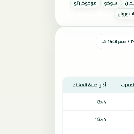
يجين
سوكو
موجوكيرتو
اسوروان
المغرب
أذان صلاة العشاء
18:44
18:44