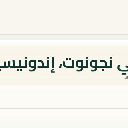
 نجونوت، إندونيسيا