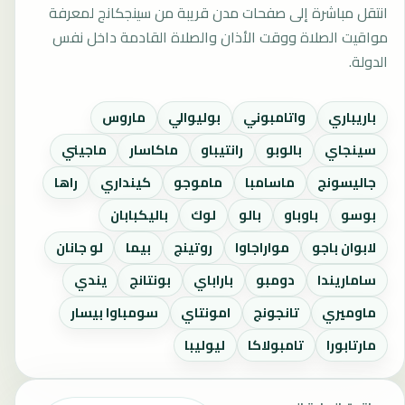
انتقل مباشرة إلى صفحات مدن قريبة من سينجكانج لمعرفة
مواقيت الصلاة ووقت الأذان والصلاة القادمة داخل نفس
الدولة.
باريباري
واتامبوني
بوليوالي
ماروس
سينجاي
بالوبو
رانتيباو
ماكاسار
ماجيني
جاليسونج
ماسامبا
ماموجو
كينداري
راها
بوسو
باوباو
بالو
لوك
باليكبابان
لابوان باجو
مواراجاوا
روتينج
بيما
لو جانان
ساماريندا
دومبو
باراباي
بونتانج
يندي
ماوميري
تانجونج
امونتاي
سومباوا بيسار
مارتابورا
تامبولاكا
ليوليبا