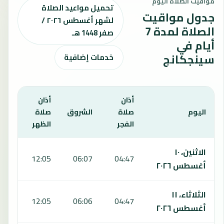
مواقيت الصلاة اليوم
تحميل مواعيد الصلاة
جدول مواقيت
لشهر أغسطس ٢٠٢٦ /
الصلاة لمدة 7
صفر 1448 هـ
أيام في
سينجكانج
خدمات إضافية
أذان
أذان
أذان
اليوم
صلاة
الشروق
صلاة
صلا
الفجر
الظهر
العص
يعرض هذا الجدول مواقيت الصلاة لمدة 7 أيام في سينجكانج، بما يشمل الفجر والشروق والظهر والعصر والمغرب والعشاء.
الاثنين، ١٠
:26
12:05
06:07
04:47
أغسطس ٢٠٢٦
الثلاثاء، ١١
:26
12:05
06:06
04:47
أغسطس ٢٠٢٦