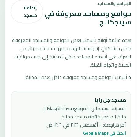
الجوامع والمساجد
إضافة
جوامع ومساجد معروفة في
مسجد
سينجكانج
هذه قائمة أولية بأسماء بعض الجوامع والمساجد المعروفة
داخل سينجكانج، إندونيسيا. الهدف منها مساعدة الزائر على
التعرف على أسماء المساجد داخل المدينة إلى جانب مواقيت
الصلاة واتجاه القبلة.
4 أسماء لجوامع ومساجد معروفة داخل هذه المدينة.
مسجد جل رايا
المدينة: سينجكانج، الموقع: Jl Masjid Raya
حالة المصدر
:
قائمة مسجد محلية
آخر مراجعة
:
١٠ أغسطس ٢٠٢٦ في ١٢:٠٦ ص
ابحث في Google Maps