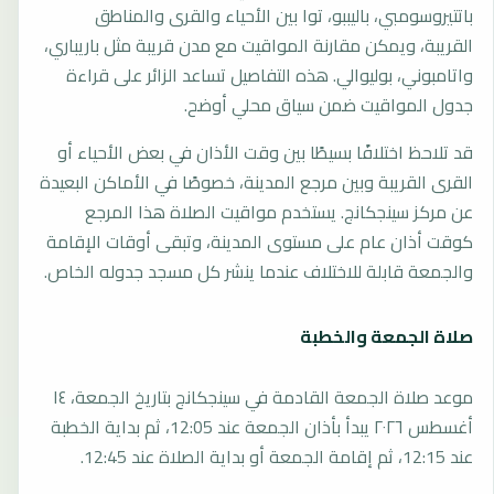
باتتيروسومبي، باليببو، توا بين الأحياء والقرى والمناطق
القريبة، ويمكن مقارنة المواقيت مع مدن قريبة مثل باريباري،
واتامبوني، بوليوالي. هذه التفاصيل تساعد الزائر على قراءة
جدول المواقيت ضمن سياق محلي أوضح.
قد تلاحظ اختلافًا بسيطًا بين وقت الأذان في بعض الأحياء أو
القرى القريبة وبين مرجع المدينة، خصوصًا في الأماكن البعيدة
عن مركز سينجكانج. يستخدم مواقيت الصلاة هذا المرجع
كوقت أذان عام على مستوى المدينة، وتبقى أوقات الإقامة
والجمعة قابلة للاختلاف عندما ينشر كل مسجد جدوله الخاص.
صلاة الجمعة والخطبة
موعد صلاة الجمعة القادمة في سينجكانج بتاريخ الجمعة، ١٤
أغسطس ٢٠٢٦ يبدأ بأذان الجمعة عند 12:05، ثم بداية الخطبة
عند 12:15، ثم إقامة الجمعة أو بداية الصلاة عند 12:45.