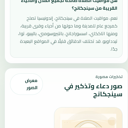
هل مواقيت الصلاة صالحة لجميع المدن والأحياء
القريبة من سينجكانج؟
نعم، مواقيت الصلاة في سينجكانج، إندونيسيا تصلح
كمرجع عام للمدينة وما حولها من أحياء وقرى قريبة،
ومنها اتاككاي، اسسوراجانج، باتتيروسومبي، باليببو، توا،
تيدداوبو. قد تختلف الدقائق قليلًا في المواقع البعيدة
جدًا.
تذكيرات مصورة
معرض
صور دعاء وتذكير في
الصور
سينجكانج