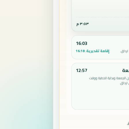
٣:٥٣ م
16:03
إقامة تقديرية:
16:18
ارداق.
عة
12:57
الجمعة وبداية الخطبة ووقت
ارداق.