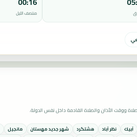
00:16
05
ق
منتصف الليل
عي
لاة ووقت الأذان والصلاة القادمة داخل نفس الدولة.
آبيك
نظر آباد
هشتگرد
شهر جديد مهستان
مانجيل
ل