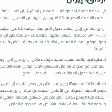
في هذه الصفحة تجد مواقيت الصلاة في ارداق، إيران حسب التوقي
الصلاة القادمة العصر عند 16:03 وجدول اليوم من الفجر إلى العشاء.
ارداق تقع في إيران. يعتمد جدول المواقيت اليومية هنا على التوقي
GMT+3:30 وطريقة الحساب معهد الجيوفيزياء - جامعة طهران، 
وفق موقع المدينة الجغرافي لذلك قد تختلف دقائق الأذان قليلًا ع
القريبة.
لا تظهر لدينا قائمة مسجد محلية مؤكدة داخل ارداق حتى الآن، وي
المواقيت مع مدن قريبة مثل تاكيستان، ألوند، قزوين. هذه التفاصيل 
على قراءة جدول المواقيت ضمن سياق محلي أوضح.
قد تلاحظ اختلافًا بسيطًا بين وقت الأذان في بعض الأحياء أو القرى ا
مرجع المدينة، خصوصًا في الأماكن البعيدة عن مركز ارداق. يستخد
الصلاة هذا المرجع كوقت أذان عام على مستوى المدينة، وتبقى أو
والجمعة قابلة للاختلاف عندما ينشر كل مسجد جدوله الخاص.