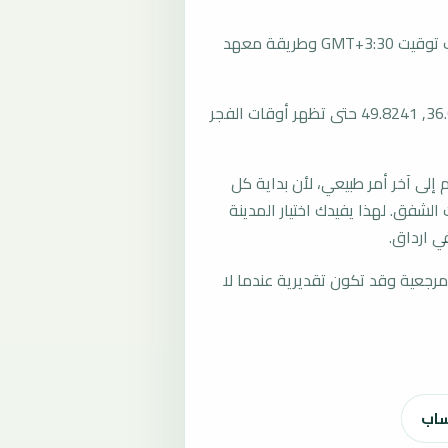
تُحسب مواقيت الصلاة في ارداق، إيران بحسب توقيت GMT+3:30 وطريقة معهد
المرجع العام للمدينة يستخدم إحداثيات 36.0527, 49.8241 حتى تظهر أوقات الفجر
لى آخر أمر طبيعي، لأن بداية كل
الشفق. لهذا يفيدك اختيار المدينة
ي ارداق.
رجعية وقد تكون تقديرية عندما لا
ساب