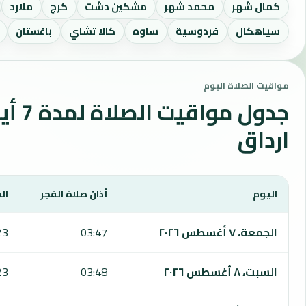
كمال شهر
محمد شهر
مشكين دشت
كرج
ملارد
سياهكال
فردوسية
ساوه
كالا تشاي
باغستان
مواقيت الصلاة اليوم
جدول مواقي
ارداق
اليوم
أذان صلاة الفجر
ال
يعرض هذا الجدول مواقيت الصلاة لمدة 7 أيام في ارداق، بما يشمل الفجر والشروق والظهر والعصر والمغرب والعشاء.
الجمعة، ٧ أغسطس ٢٠٢٦
03:47
23
السبت، ٨ أغسطس ٢٠٢٦
03:48
23