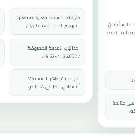
طريقة الحساب المعروضة: معهد
موعد صلاة الجمعة القادمة في ارداق بتاريخ الجمعة، ٧ أغسطس ٢٠٢٦ يبدأ بأذان
الجيوفيزياء - جامعة طهران.
ثم إقامة الجمعة أو بداية الصلاة
إحداثيات المدينة المعروضة:
36.0527, 49.8241.
آخر تحديث ظاهر للصفحة: ٧
أغسطس ٢٠٢٦ في ١٢:١٨ ص.
دك على متابعة
ة.