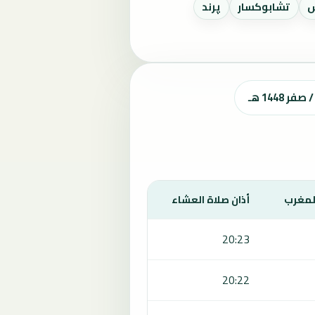
س
تشابوكسار
پرند
المغرب
أذان صلاة العشاء
20:23
20:22