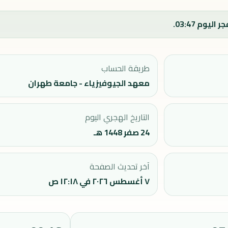
طريقة الحساب
معهد الجيوفيزياء - جامعة طهران
التاريخ الهجري اليوم
24 صفر 1448 هـ
آخر تحديث الصفحة
٧ أغسطس ٢٠٢٦ في ١٢:١٨ ص