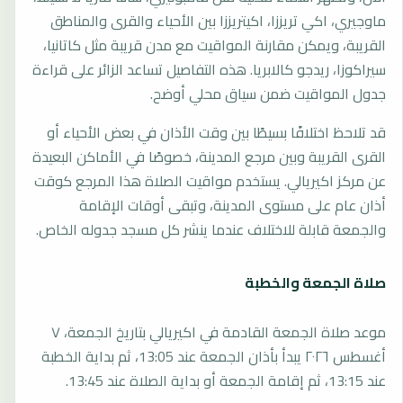
ماوجيري، اكي تريززا، اكيتريززا بين الأحياء والقرى والمناطق
القريبة، ويمكن مقارنة المواقيت مع مدن قريبة مثل كاتانيا،
سيراكوزا، ريدجو كالابريا. هذه التفاصيل تساعد الزائر على قراءة
جدول المواقيت ضمن سياق محلي أوضح.
قد تلاحظ اختلافًا بسيطًا بين وقت الأذان في بعض الأحياء أو
القرى القريبة وبين مرجع المدينة، خصوصًا في الأماكن البعيدة
عن مركز اكيريالي. يستخدم مواقيت الصلاة هذا المرجع كوقت
أذان عام على مستوى المدينة، وتبقى أوقات الإقامة
والجمعة قابلة للاختلاف عندما ينشر كل مسجد جدوله الخاص.
صلاة الجمعة والخطبة
موعد صلاة الجمعة القادمة في اكيريالي بتاريخ الجمعة، ٧
أغسطس ٢٠٢٦ يبدأ بأذان الجمعة عند 13:05، ثم بداية الخطبة
عند 13:15، ثم إقامة الجمعة أو بداية الصلاة عند 13:45.