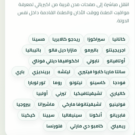
انتقل مباشرة إلى صفحات مدن قريبة من اكيريالي لمعرفة
مواقيت الصلاة ووقت الأذان والصلاة القادمة داخل نفس
الدولة.
كاتانيا
سيراكوزا
ريدجو كالابريا
مسينا
اجريجينتو
باليرمو
مازارا ديل فالو
باتيباليا
أوتافيانو
نابولي
اككوافيفا ديللي فونتي
سانتا ماريا كابوا فيتيري
ليتشه
برينديزي
باري
فودجا
كاسينو
نيتونو
روما
تور لوبارا
كالياري
تشيفيتافيكيا
تيرني
أولبيا
فولينيو
تشيفيتانوفا ماركي
ماشيراتا
بيروجيا
فابريانو
أنكونا
سينيغاليا
سيينا
كيكينا
ريميني
كامبو دي مارتي
فلورنسا