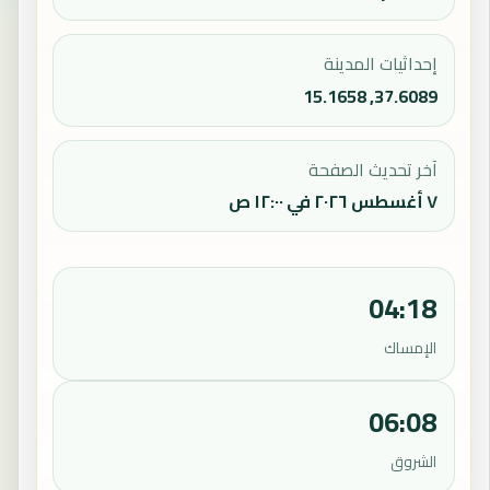
إحداثيات المدينة
37.6089, 15.1658
آخر تحديث الصفحة
٧ أغسطس ٢٠٢٦ في ١٢:٠٠ ص
04:18
الإمساك
06:08
الشروق