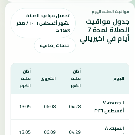
مواقيت الصلاة اليوم
تحميل مواعيد الصلاة
جدول مواقيت
لشهر أغسطس ٢٠٢٦ / صفر
الصلاة لمدة 7
1448 هـ
أيام في اكيريالي
خدمات إضافية
أذان
أذان
أذان
اليوم
صلاة
الشروق
صلاة
صلا
الفجر
الظهر
العص
يعرض هذا الجدول مواقيت الصلاة لمدة 7 أيام في اكيريالي، بما يشمل الفجر والشروق والظهر والعصر والمغرب والعشاء.
الجمعة، ٧
:54
13:05
06:08
04:28
أغسطس ٢٠٢٦
السبت، ٨
:54
13:05
06:09
04:29