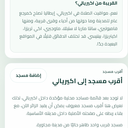
القريبة من اكيريالي؟
نعم، مواقيت الصلاة في اكيريالي، إيطاليا تصلح كمرجع
عام للمدينة وما حولها من أحياء وقرى قريبة، ومنها
فامبوليري، سانتا ماريا لا ستيللا، ماوجيري، اكي تريززا،
اكيتريززا، بيننيسي. قد تختلف الدقائق قليلًا في المواقع
البعيدة جدًا.
أقرب مسجد
إضافة مسجد
أقرب مسجد إلى اكيريالي
لا توجد بعد قائمة مساجد محلية مؤكدة داخل اكيريالي، لذلك
نعرض هنا أقرب مسجد معروف يمكن أن يفيد الزائر الآن، مع
بقاء ربطه على صفحته الأصلية داخل مدينته الأساسية.
مسجد قريب واحد ظاهر حاليًا من مدينة مجاورة.