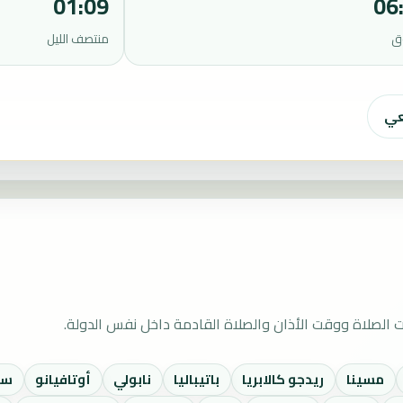
01:09
06
ق
منتصف الليل
عي
ت الصلاة ووقت الأذان والصلاة القادمة داخل نفس الدولة.
مسينا
ريدجو كالابريا
باتيباليا
نابولي
أوتافيانو
سان