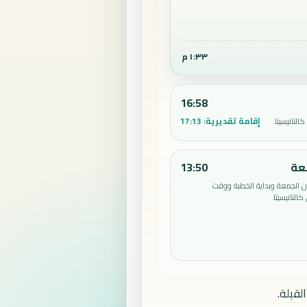
١:٣٣ م
16:58
إقامة تقديرية:
17:13
لتانيسيتا.
عة
13:50
الجمعة وبداية الخطبة ووقت
لتانيسيتا.
لقبلة.