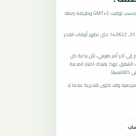
تُحسب مواقيت الصلاة في كالتانيسيتا، إيطاليا بحسب توقيت GMT+2 وطريقة رابطة
المرجع العام للمدينة يستخدم إحداثيات 37.4903, 14.0622 حتى تظهر أوقات الفجر
لى آخر أمر طبيعي، لأن بداية كل
الشفق. لهذا يفيدك اختيار المدينة
كالتانيسيتا.
رجعية وقد تكون تقديرية عندما لا
ساب