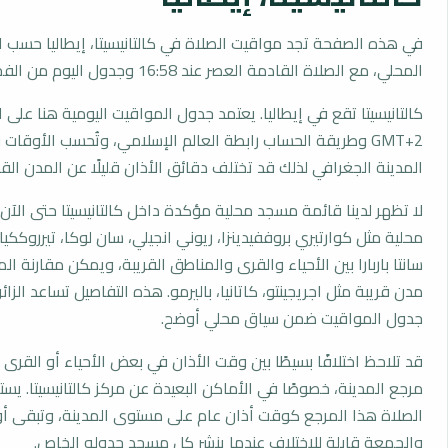
في هذه الصفحة تجد مواقيت الصلاة في كالتانيسيتا، إيطاليا حسب ا
المحلي، مع الصلاة القادمة العصر عند 16:58 وجدول اليوم من الفجر إلى العشاء.
كالتانيسيتا تقع في إيطاليا. يعتمد جدول المواقيت اليومية هنا على 
GMT+2 وطريقة الحساب رابطة العالم الإسلامي، وتُحسب الأوق
المدينة الجغرافي لذلك قد تختلف دقائق الأذان قليلًا عن المدن القر
لا تظهر لدينا قائمة مسجد محلية مؤكدة داخل كالتانيسيتا حتى الآن
محلية مثل كوارتيري بروففيدينزا، ريوني انجيلي، سان لوكا، تيرروككيا،
سانتا باربارا بين الأحياء والقرى والمناطق القريبة، ويمكن مقارنة ا
مدن قريبة مثل اجريجينتو، كاتانيا، باليرمو. هذه التفاصيل تساعد الزائ
جدول المواقيت ضمن سياق محلي أوضح.
قد تلاحظ اختلافًا بسيطًا بين وقت الأذان في بعض الأحياء أو القرى ا
مرجع المدينة، خصوصًا في الأماكن البعيدة عن مركز كالتانيسيتا. ي
الصلاة هذا المرجع كوقت أذان عام على مستوى المدينة، وتبقى أو
والجمعة قابلة للاختلاف عندما ينشر كل مسجد جدوله الخاص.