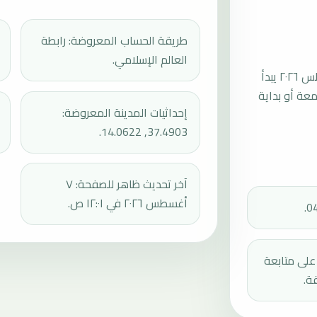
طريقة الحساب المعروضة: رابطة
العالم الإسلامي.
موعد صلاة الجمعة القادمة في كالتانيسيتا بتاريخ الجمعة، ٧ أغسطس ٢٠٢٦ يبدأ
عند 13:20، ثم إقامة الجمعة أو بداية
إحداثيات المدينة المعروضة:
37.4903, 14.0622.
آخر تحديث ظاهر للصفحة: ٧
أغسطس ٢٠٢٦ في ١٢:٠١ ص.
دك على متابعة
ة.