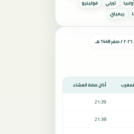
ولبيا
تيرني
فولينيو
ريميني
ـ
المغرب
أذان صلاة العشاء
21:39
21:38