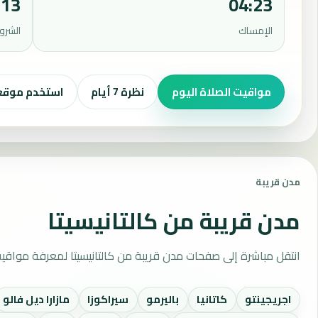
:13
04:23
الإمساك
الشرو
مواقيت الصلاة اليوم
نظرة 7 أيام
استخدم موق
مدن قريبة
مدن قريبة من كالتانيسيتا
انتقل مباشرة إلى صفحات مدن قريبة من كالتانيسيتا لمعرفة مواقي
اجريجينتو
كاتانيا
باليرمو
سيراكوزا
مازارا ديل فالو