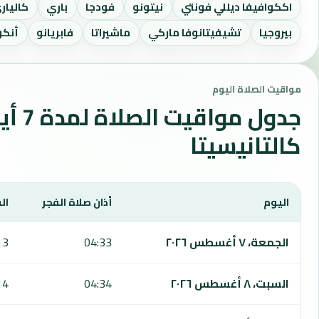
اككوافيفا ديللي فونتي
نيتونو
فودجا
باري
كاليار
بيروجيا
تشيفيتانوفا ماركي
ماشيراتا
فابريانو
أنكو
مواقيت الصلاة اليوم
جدول مواقي
كالتانيسيتا
اليوم
أذان صلاة الفجر
ال
يعرض هذا الجدول مواقيت الصلاة لمدة 7 أيام في كالتانيسيتا، بما يشمل الفجر والشروق والظهر والعصر والمغرب والعشاء.
الجمعة، ٧ أغسطس ٢٠٢٦
04:33
13
السبت، ٨ أغسطس ٢٠٢٦
04:34
14