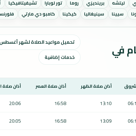
ي
ليتشه
برينديزي
روما
تور لوبارا
تشيفيتافيكيا
أ
نا
سيينا
سينيغاليا
كيكينا
كامبو دي مارتي
فلورنسا
تحميل مواعيد الصلاة لشهر أغسطس ٢٠٢٦ / صفر 1448 ه
ت الصلاة لمدة 7 أيام في
خدمات إضافية
شروق
أذان صلاة الظهر
أذان صلاة العصر
أذان صلاة 
20:06
16:58
13:10
06:
20:05
16:58
13:09
06: