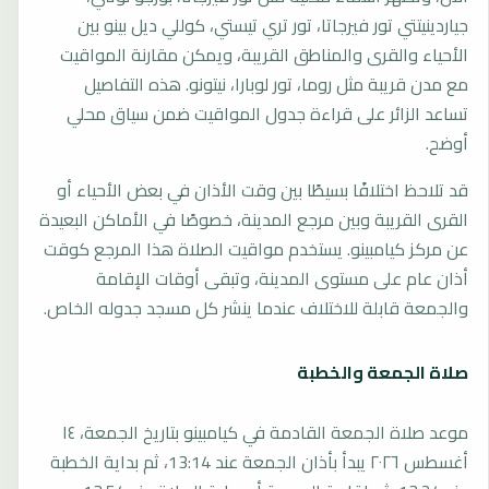
جياردينيتتي تور فيرجاتا، تور تري تيستي، كوللي ديل بينو بين
الأحياء والقرى والمناطق القريبة، ويمكن مقارنة المواقيت
مع مدن قريبة مثل روما، تور لوبارا، نيتونو. هذه التفاصيل
تساعد الزائر على قراءة جدول المواقيت ضمن سياق محلي
أوضح.
قد تلاحظ اختلافًا بسيطًا بين وقت الأذان في بعض الأحياء أو
القرى القريبة وبين مرجع المدينة، خصوصًا في الأماكن البعيدة
عن مركز كيامبينو. يستخدم مواقيت الصلاة هذا المرجع كوقت
أذان عام على مستوى المدينة، وتبقى أوقات الإقامة
والجمعة قابلة للاختلاف عندما ينشر كل مسجد جدوله الخاص.
صلاة الجمعة والخطبة
موعد صلاة الجمعة القادمة في كيامبينو بتاريخ الجمعة، ١٤
أغسطس ٢٠٢٦ يبدأ بأذان الجمعة عند 13:14، ثم بداية الخطبة