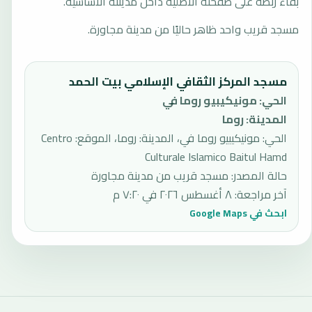
بقاء ربطه على صفحته الأصلية داخل مدينته الأساسية.
مسجد قريب واحد ظاهر حاليًا من مدينة مجاورة.
مسجد المركز الثقافي الإسلامي بيت الحمد
الحي
:
مونيكيبيو روما في
المدينة
:
روما
الحي: مونيكيبيو روما في، المدينة: روما، الموقع: Centro
Culturale Islamico Baitul Hamd
حالة المصدر
:
مسجد قريب من مدينة مجاورة
آخر مراجعة
:
٨ أغسطس ٢٠٢٦ في ٧:٢٠ م
ابحث في Google Maps