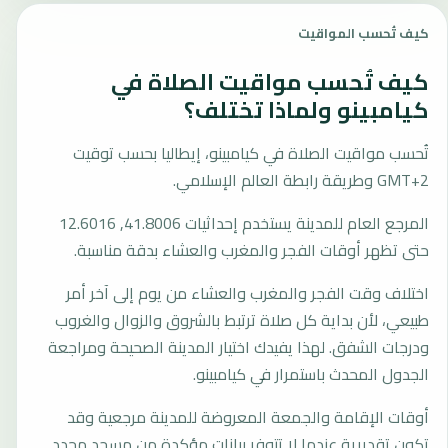
كيف تُحسب المواقيت
كيف تُحسب مواقيت الصلاة في
كيامبينو ولماذا تختلف؟
تُحسب مواقيت الصلاة في كيامبينو، إيطاليا بحسب توقيت
GMT+2 وطريقة رابطة العالم الإسلامي.
المرجع العام للمدينة يستخدم إحداثيات 41.8006, 12.6016
حتى تظهر أوقات الفجر والمغرب والعشاء بدقة مناسبة.
اختلاف وقت الفجر والمغرب والعشاء من يوم إلى آخر أمر
طبيعي، لأن بداية كل صلاة ترتبط بالشروق والزوال والغروب
ودرجات الشفق. لهذا يفيدك اختيار المدينة الصحيحة ومراجعة
الجدول المحدث باستمرار في كيامبينو.
أوقات الإقامة والجمعة المعروضة للمدينة مرجعية وقد
تكون تقديرية عندما لا تتوفر بيانات مؤكدة من مسجد محدد.