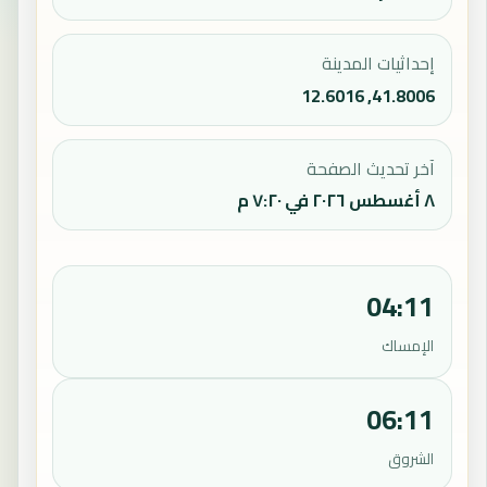
إحداثيات المدينة
41.8006, 12.6016
آخر تحديث الصفحة
٨ أغسطس ٢٠٢٦ في ٧:٢٠ م
04:11
الإمساك
06:11
الشروق