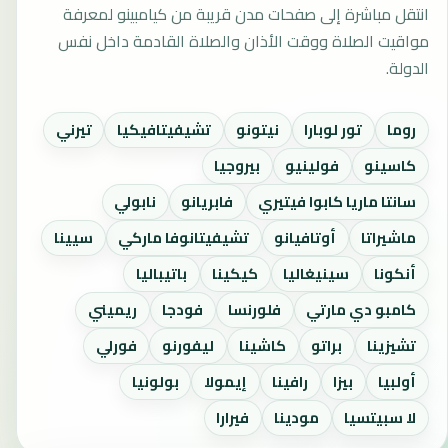
انتقل مباشرة إلى صفحات مدن قريبة من كيامبينو لمعرفة
مواقيت الصلاة ووقت الأذان والصلاة القادمة داخل نفس
الدولة.
روما
تور لوبارا
نيتونو
تشيفيتافيكيا
تيرني
كاسينو
فولينيو
بيروجيا
سانتا ماريا كابوا فيتيري
فابريانو
نابولي
ماشيراتا
أوتافيانو
تشيفيتانوفا ماركي
سيينا
أنكونا
سينيغاليا
كيكينا
باتيباليا
كامبو دي مارتي
فلورنسا
فودجا
ريميني
تشيزينا
براتو
كاشينا
ليفورنو
فورلي
أولبيا
بيزا
رافينا
إيمولا
بولونيا
لا سبيتسيا
مودينا
فيرارا