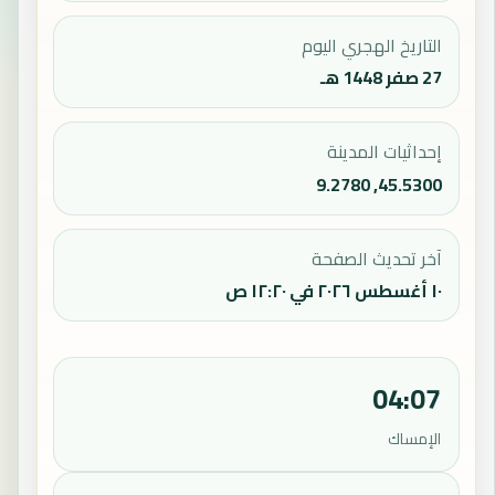
التاريخ الهجري اليوم
27 صفر 1448 هـ
إحداثيات المدينة
45.5300, 9.2780
آخر تحديث الصفحة
١٠ أغسطس ٢٠٢٦ في ١٢:٢٠ ص
04:07
الإمساك