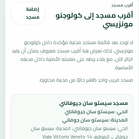
أقرب مسجد
إضافة
أقرب مسجد إلى كولوجنو
مسجد
مونزيسي
لا توجد بعد قائمة مساجد محلية مؤكدة داخل كولوجنو
مونزيسي، لذلك نعرض هنا أقرب مسجد معروف يمكن أن يفيد
الزائر الآن، مع بقاء ربطه على صفحته الأصلية داخل مدينته
الأساسية.
مسجد قريب واحد ظاهر حاليًا من مدينة مجاورة.
مسجد سيستو سان جيوفانني
الحي
:
سيستو سان جيوفانني
المدينة
:
سيستو سان جوفاني
الحي: سيستو سان جيوفانني، المدينة: سيستو سان
جوفاني، الموقع: 14 Viale Vittorio Veneto