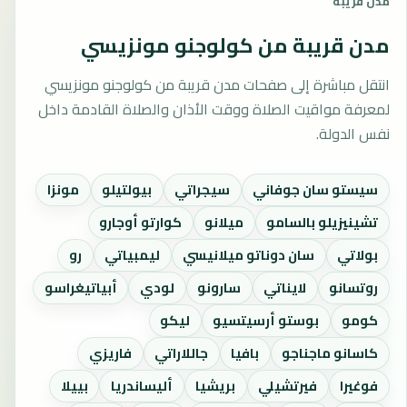
مدن قريبة
مدن قريبة من كولوجنو مونزيسي
انتقل مباشرة إلى صفحات مدن قريبة من كولوجنو مونزيسي
لمعرفة مواقيت الصلاة ووقت الأذان والصلاة القادمة داخل
نفس الدولة.
سيستو سان جوفاني
سيجراتي
بيولتيلو
مونزا
تشينيزيلو بالسامو
ميلانو
كوارتو أوجارو
بولاتي
سان دوناتو ميلانيسي
ليمبياتي
رو
روتسانو
لايناتي
سارونو
لودي
أبياتيغراسو
كومو
بوستو أرسيتسيو
ليكو
كاسانو ماجناجو
بافيا
جاللاراتي
فاريزي
فوغيرا
فيرتشيلي
بريشيا
أليساندريا
بييلا