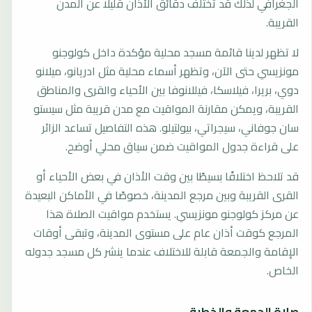
الجغرافي لذلك قد تختلف دقائق الأذان قليلًا عن المدن
القريبة.
لا تظهر لدينا قائمة مسجد محلية مؤكدة داخل كولوجنو
مونزيسي حتى الآن، وتظهر أسماء محلية مثل ادريانو، ميلانو
دوي، بريرا، فيلاسكا، فيللانوفا بين الأحياء والقرى والمناطق
القريبة، ويمكن مقارنة المواقيت مع مدن قريبة مثل سيستو
سان جوفاني، سيجراتي، بيولتيلو. هذه التفاصيل تساعد الزائر
على قراءة جدول المواقيت ضمن سياق محلي أوضح.
قد تلاحظ اختلافًا بسيطًا بين وقت الأذان في بعض الأحياء أو
القرى القريبة وبين مرجع المدينة، خصوصًا في الأماكن البعيدة
عن مركز كولوجنو مونزيسي. يستخدم مواقيت الصلاة هذا
المرجع كوقت أذان عام على مستوى المدينة، وتبقى أوقات
الإقامة والجمعة قابلة للاختلاف عندما ينشر كل مسجد جدوله
الخاص.
صلاة الجمعة والخطبة