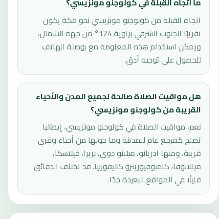
ما اتجاه القبلة في كولوجنو مونزيسي؟
اتجاه القبلة من كولوجنو مونزيسي نحو مكة يكون
تقريبًا الجنوب الشرقي بزاوية 124° من جهة الشمال،
ويمكن استخدام هذه المعلومة مع بوصلة الهاتف
للحصول على توجيه أدق.
هل مواقيت الصلاة صالحة لجميع المدن والأحياء
القريبة من كولوجنو مونزيسي؟
نعم، مواقيت الصلاة في كولوجنو مونزيسي، إيطاليا
تصلح كمرجع عام للمدينة وما حولها من أحياء وقرى
قريبة، ومنها ادريانو، ميلانو دوي، بريرا، فيلاسكا،
فيللانوفا، كامبوفيورينزو كاليفورنيا. قد تختلف الدقائق
قليلًا في المواقع البعيدة جدًا.