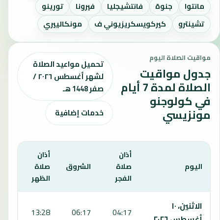
مانتوا
جنوة
فانتشيجليا
فيرونا
تورينو
تشينترو
كيركويسكريزيوني ف
مونكالييري
مواقيت الصلاة اليوم
تحميل مواعيد الصلاة
جدول مواقيت
لشهر أغسطس ٢٠٢٦ /
الصلاة لمدة 7 أيام
صفر 1448 هـ
في كولوجنو
مونزيسي
خدمات إضافية
أذان
أذان
أذان
اليوم
صلاة
الشروق
صلاة
صلا
الفجر
الظهر
العص
يعرض هذا الجدول مواقيت الصلاة لمدة 7 أيام في كولوجنو مونزيسي، بما يشمل الفجر والشروق والظهر والعصر والمغرب والعشاء.
الاثنين، ١٠
:26
13:28
06:17
04:17
أغسطس ٢٠٢٦